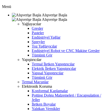
Menü
Alışverişe Başla
Alışverişe Başla
Yağlayacılar
Gresler
Pasteler
Endüstriyel Yağlar
Spreyler
Toz Yağlayıcılar
Endüstriyel Robot ve CNC Makine Gresler
Tümünü Gör
Yapıştırıcılar
Termal İletken Yapıştırıcılar
Elektrik İletken Yapıştırıcılar
Yapısal Yapıştırıcılar
Tümünü Gör
Termal Macunlar
Elektronik Koruma
Konformal Kaplamalar
Potting Dolgu Malzemeleri / Encapsulation /
Jeller
İletken Boyalar
Yalıtkan Vernikler