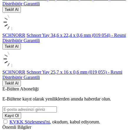
Distribütör Garantili
Teklif Al
SCHNORR
Schnorr Yay 34,6 x 22,4 x 0,6 mm (019 054) - Resmi
Distribütör Garantili
Teklif Al
SCHNORR
Schnorr Yay 25,7 x 16 x 0,6 mm (019 055) - Resmi
Distribütör Garantili
Teklif Al
E-Bülten Aboneliği
E-Bültene kayıt olarak yeniliklerden anında haberdar olun.
Kayıt Ol
KVKK Sözleşmesi'ni
, okudum, kabul ediyorum.
Önemli Bilgiler