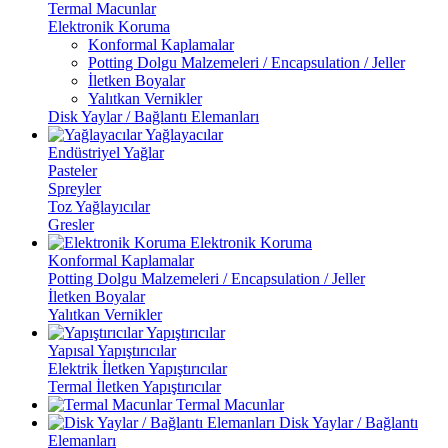
Termal Macunlar
Elektronik Koruma
Konformal Kaplamalar
Potting Dolgu Malzemeleri / Encapsulation / Jeller
İletken Boyalar
Yalıtkan Vernikler
Disk Yaylar / Bağlantı Elemanları
Yağlayacılar
Endüstriyel Yağlar
Pasteler
Spreyler
Toz Yağlayıcılar
Gresler
Elektronik Koruma
Konformal Kaplamalar
Potting Dolgu Malzemeleri / Encapsulation / Jeller
İletken Boyalar
Yalıtkan Vernikler
Yapıştırıcılar
Yapısal Yapıştırıcılar
Elektrik İletken Yapıştırıcılar
Termal İletken Yapıştırıcılar
Termal Macunlar
Disk Yaylar / Bağlantı
Elemanları