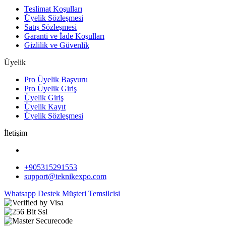
Teslimat Koşulları
Üyelik Sözleşmesi
Satış Sözleşmesi
Garanti ve İade Koşulları
Gizlilik ve Güvenlik
Üyelik
Pro Üyelik Başvuru
Pro Üyelik Giriş
Üyelik Giriş
Üyelik Kayıt
Üyelik Sözleşmesi
İletişim
+905315291553
support@teknikexpo.com
Whatsapp Destek
Müşteri Temsilcisi