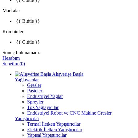
{{ C.title }}
Markalar
{{ B.title }}
Kombinler
{{ C.title }}
Sonuç bulunamadı.
Hesabım
Sepetim
(
0
)
Alışverişe Başla
Yağlayacılar
Gresler
Pasteler
Endüstriyel Yağlar
Spreyler
Toz Yağlayıcılar
Endüstriyel Robot ve CNC Makine Gresler
Yapıştırıcılar
Termal İletken Yapıştırıcılar
Elektrik İletken Yapıştırıcılar
Yapısal Yapıştırıcılar