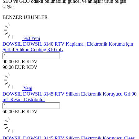
SEO ve GEO odaklı bulunabilir, güncel ve anlaşılır ürün bilgisi
sağlar.
BENZER ÜRÜNLER
%
0
Yeni
DOWSIL
DOWSIL 3140 RTV Kaplama | Elektronik Koruma için
Şeffaf Silikon Coating 310 mL
90,00
EUR
KDV
90,00
EUR
KDV
Yeni
DOWSIL
DOWSIL 3145 RTV Silikon Elektronik Koruyucu Gri 90
mL Resmi Distribütör
60,00
EUR
KDV
DOWSIL
DOWSIL 3145 RTV Silikon Elektronik Koruyucu Clear