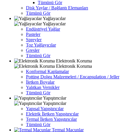
Tümünü Gör
Disk Yaylar / Bağlantı Elemanları
Tümünü Gör
Yağlayacılar
Yağlayacılar
Endüstriyel Yağlar
Pasteler
Spreyler
Toz Yağlayıcılar
Gresler
Tümünü Gör
Elektronik Koruma
Elektronik Koruma
Konformal Kaplamalar
Potting Dolgu Malzemeleri / Encapsulation / Jeller
İletken Boyalar
Yalıtkan Vernikler
Tümünü Gör
Yapıştırıcılar
Yapıştırıcılar
Yapısal Yapıştırıcılar
Elektrik İletken Yapıştırıcılar
Termal İletken Yapıştırıcılar
Tümünü Gör
Termal Macunlar