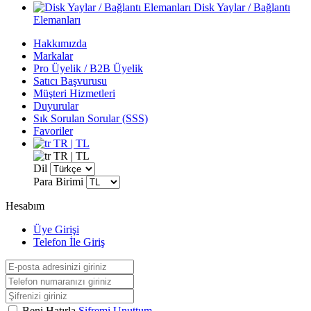
Disk Yaylar / Bağlantı
Elemanları
Hakkımızda
Markalar
Pro Üyelik / B2B Üyelik
Satıcı Başvurusu
Müşteri Hizmetleri
Duyurular
Sık Sorulan Sorular (SSS)
Favoriler
TR | TL
TR | TL
Dil
Para Birimi
Hesabım
Üye Girişi
Telefon İle Giriş
Beni Hatırla
Şifremi Unuttum