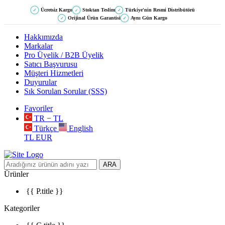
Ücretsiz Kargo
Stoktan Teslim
Türkiye'nin Resmi Distribütörü
✓
✓
✓
Orijinal Ürün Garantisi
Aynı Gün Kargo
✓
✓
Hakkımızda
Markalar
Pro Üyelik / B2B Üyelik
Satıcı Başvurusu
Müşteri Hizmetleri
Duyurular
Sık Sorulan Sorular (SSS)
Favoriler
TR − TL
Türkçe
English
TL
EUR
ARA
Ürünler
{{ P.title }}
Kategoriler