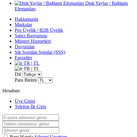
Disk Yaylar / Bağlantı
Elemanları
Hakkımızda
Markalar
Pro Üyelik / B2B Üyelik
Satıcı Başvurusu
Müşteri Hizmetleri
Duyurular
Sık Sorulan Sorular (SSS)
Favoriler
TR | TL
TR | TL
Dil
Para Birimi
Hesabım
Üye Girişi
Telefon İle Giriş
Beni Hatırla
Şifremi Unuttum