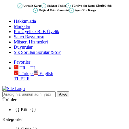
Ücretsiz Kargo
Stoktan Teslim
Türkiye'nin Resmi Distribütörü
✓
✓
✓
Orijinal Ürün Garantisi
Aynı Gün Kargo
✓
✓
Hakkımızda
Markalar
Pro Üyelik / B2B Üyelik
Satıcı Başvurusu
Müşteri Hizmetleri
Duyurular
Sık Sorulan Sorular (SSS)
Favoriler
TR − TL
Türkçe
English
TL
EUR
ARA
Ürünler
{{ P.title }}
Kategoriler