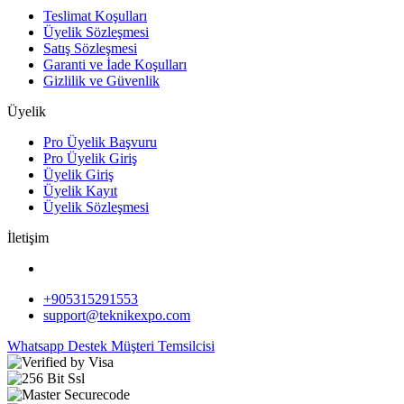
Teslimat Koşulları
Üyelik Sözleşmesi
Satış Sözleşmesi
Garanti ve İade Koşulları
Gizlilik ve Güvenlik
Üyelik
Pro Üyelik Başvuru
Pro Üyelik Giriş
Üyelik Giriş
Üyelik Kayıt
Üyelik Sözleşmesi
İletişim
+905315291553
support@teknikexpo.com
Whatsapp Destek
Müşteri Temsilcisi