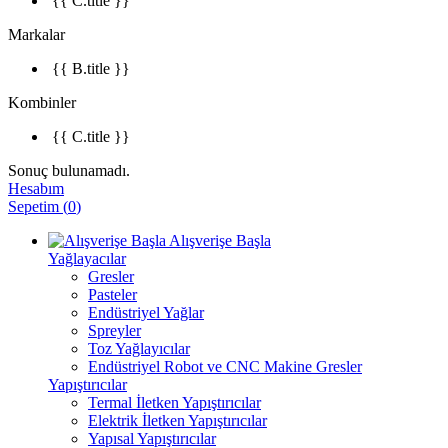
{{ C.title }}
Markalar
{{ B.title }}
Kombinler
{{ C.title }}
Sonuç bulunamadı.
Hesabım
Sepetim
(
0
)
Alışverişe Başla
Yağlayacılar
Gresler
Pasteler
Endüstriyel Yağlar
Spreyler
Toz Yağlayıcılar
Endüstriyel Robot ve CNC Makine Gresler
Yapıştırıcılar
Termal İletken Yapıştırıcılar
Elektrik İletken Yapıştırıcılar
Yapısal Yapıştırıcılar