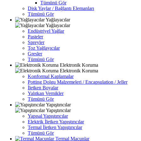
Tümünü Gör
Disk Yaylar / Bağlantı Elemanları
Tümünü Gör
Yağlayacılar
Yağlayacılar
Endüstriyel Yağlar
Pasteler
Spreyler
Toz Yağlayıcılar
Gresler
Tümünü Gör
Elektronik Koruma
Elektronik Koruma
Konformal Kaplamalar
Potting Dolgu Malzemeleri / Encapsulation / Jeller
İletken Boyalar
Yalıtkan Vernikler
Tümünü Gör
Yapıştırıcılar
Yapıştırıcılar
Yapısal Yapıştırıcılar
Elektrik İletken Yapıştırıcılar
Termal İletken Yapıştırıcılar
Tümünü Gör
Termal Macunlar