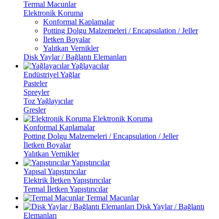
Termal Macunlar
Elektronik Koruma
Konformal Kaplamalar
Potting Dolgu Malzemeleri / Encapsulation / Jeller
İletken Boyalar
Yalıtkan Vernikler
Disk Yaylar / Bağlantı Elemanları
Yağlayacılar
Endüstriyel Yağlar
Pasteler
Spreyler
Toz Yağlayıcılar
Gresler
Elektronik Koruma
Konformal Kaplamalar
Potting Dolgu Malzemeleri / Encapsulation / Jeller
İletken Boyalar
Yalıtkan Vernikler
Yapıştırıcılar
Yapısal Yapıştırıcılar
Elektrik İletken Yapıştırıcılar
Termal İletken Yapıştırıcılar
Termal Macunlar
Disk Yaylar / Bağlantı
Elemanları