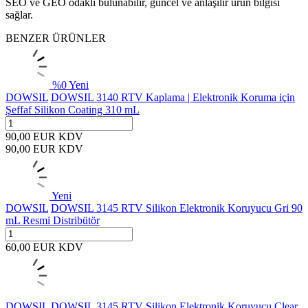
SEO ve GEO odaklı bulunabilir, güncel ve anlaşılır ürün bilgisi
sağlar.
BENZER ÜRÜNLER
%
0
Yeni
DOWSIL
DOWSIL 3140 RTV Kaplama | Elektronik Koruma için
Şeffaf Silikon Coating 310 mL
90,00
EUR
KDV
90,00
EUR
KDV
Yeni
DOWSIL
DOWSIL 3145 RTV Silikon Elektronik Koruyucu Gri 90
mL Resmi Distribütör
60,00
EUR
KDV
DOWSIL
DOWSIL 3145 RTV Silikon Elektronik Koruyucu Clear