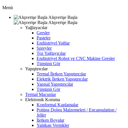
Menü
Alışverişe Başla
Alışverişe Başla
Yağlayacılar
Gresler
Pasteler
Endüstriyel Yağlar
Spreyler
Toz Yağlayıcılar
Endüstriyel Robot ve CNC Makine Gresler
Tümünü Gör
Yapıştırıcılar
Termal İletken Yapıştırıcılar
Elektrik İletken Yapıştırıcılar
Yapısal Yapıştırıcılar
Tümünü Gör
Termal Macunlar
Elektronik Koruma
Konformal Kaplamalar
Potting Dolgu Malzemeleri / Encapsulation /
Jeller
İletken Boyalar
Yalıtkan Vernikler