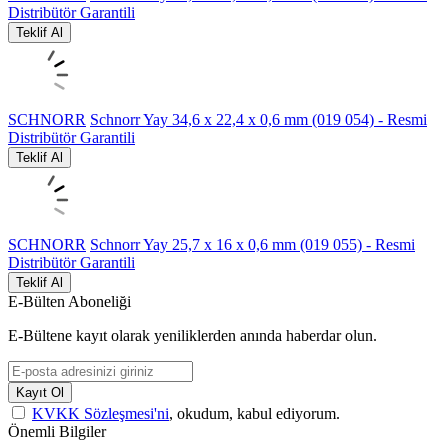
Distribütör Garantili
Teklif Al
SCHNORR
Schnorr Yay 34,6 x 22,4 x 0,6 mm (019 054) - Resmi
Distribütör Garantili
Teklif Al
SCHNORR
Schnorr Yay 25,7 x 16 x 0,6 mm (019 055) - Resmi
Distribütör Garantili
Teklif Al
E-Bülten Aboneliği
E-Bültene kayıt olarak yeniliklerden anında haberdar olun.
Kayıt Ol
KVKK Sözleşmesi'ni
, okudum, kabul ediyorum.
Önemli Bilgiler