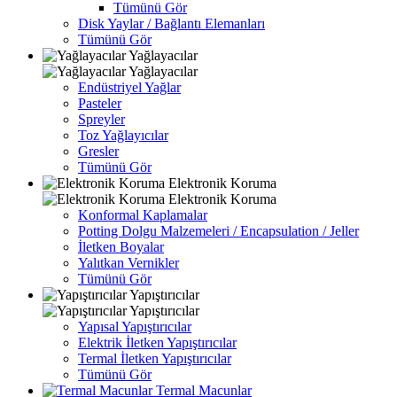
Tümünü Gör
Disk Yaylar / Bağlantı Elemanları
Tümünü Gör
Yağlayacılar
Yağlayacılar
Endüstriyel Yağlar
Pasteler
Spreyler
Toz Yağlayıcılar
Gresler
Tümünü Gör
Elektronik Koruma
Elektronik Koruma
Konformal Kaplamalar
Potting Dolgu Malzemeleri / Encapsulation / Jeller
İletken Boyalar
Yalıtkan Vernikler
Tümünü Gör
Yapıştırıcılar
Yapıştırıcılar
Yapısal Yapıştırıcılar
Elektrik İletken Yapıştırıcılar
Termal İletken Yapıştırıcılar
Tümünü Gör
Termal Macunlar