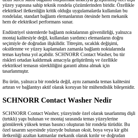
yüzey yapısına sahip teknik rondela çözümlerinden biridir. Özellikle
elektriksel iletkenliğin kritik olduğu uygulamalarda kullanılan bu
rondelalar, standart bağlantı elemanlarının ötesinde hem mekanik
hem de elektriksel performans sunar.
Endüstriyel sistemlerde bağlantı noktalarının güvenilirliği, yalnızca
montaj kalitesiyle değil, kullanılan yardımcı elemanların doğru
seçimiyle de doğrudan ilişkilidir. Titreşim, sıcaklık değişimi,
oksitlenme ve yüzey kaplamaları zamanla bağlantı noktalarında
temas kaybına yol açabilir. SCHNORR Contact Washer, bu tür
riskleri ortadan kaldırmak amacıyla geliştirilmiş ve özellikle
elektriksel temasın sürekliliğini garanti altına almak için
tasarlanmıştır.
Bu ürün, yalnızca bir rondela değil, aynı zamanda temas kalitesini
artıran ve bağlantıyı aktif olarak koruyan bir mühendislik bileşenidir.
SCHNORR Contact Washer Nedir
SCHNORR Contact Washer, yüzeyinde özel olarak tasarlanmış dişli
(tırtıklı) yapı bulunan ve montaj sırasında temas yüzeylerine
gömülerek yüksek temas basıncı oluşturan bir rondela türüdür. Bu
özel tasarım sayesinde yüzeyde bulunan oksit, boya veya kir gibi
iletkenliği azaltan katmanlar mekanik olarak kırılır ve doğrudan