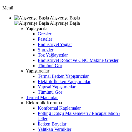
Menü
Alışverişe Başla
Alışverişe Başla
Yağlayacılar
Gresler
Pasteler
Endüstriyel Yağlar
Spreyler
Toz Yağlayıcılar
Endüstriyel Robot ve CNC Makine Gresler
Tümünü Gör
Yapıştırıcılar
Termal İletken Yapıştırıcılar
Elektrik İletken Yapıştırıcılar
Yapısal Yapıştırıcılar
Tümünü Gör
Termal Macunlar
Elektronik Koruma
Konformal Kaplamalar
Potting Dolgu Malzemeleri / Encapsulation /
Jeller
İletken Boyalar
Yalıtkan Vernikler