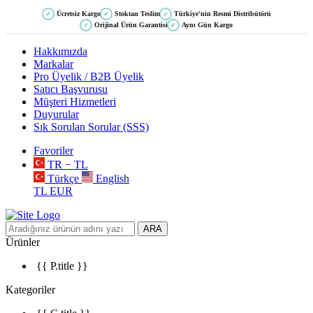
Ücretsiz Kargo
Stoktan Teslim
Türkiye'nin Resmi Distribütörü
✓
✓
✓
Orijinal Ürün Garantisi
Aynı Gün Kargo
✓
✓
Hakkımızda
Markalar
Pro Üyelik / B2B Üyelik
Satıcı Başvurusu
Müşteri Hizmetleri
Duyurular
Sık Sorulan Sorular (SSS)
Favoriler
TR − TL
Türkçe
English
TL
EUR
ARA
Ürünler
{{ P.title }}
Kategoriler