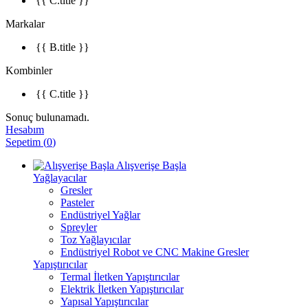
{{ C.title }}
Markalar
{{ B.title }}
Kombinler
{{ C.title }}
Sonuç bulunamadı.
Hesabım
Sepetim
(
0
)
Alışverişe Başla
Yağlayacılar
Gresler
Pasteler
Endüstriyel Yağlar
Spreyler
Toz Yağlayıcılar
Endüstriyel Robot ve CNC Makine Gresler
Yapıştırıcılar
Termal İletken Yapıştırıcılar
Elektrik İletken Yapıştırıcılar
Yapısal Yapıştırıcılar