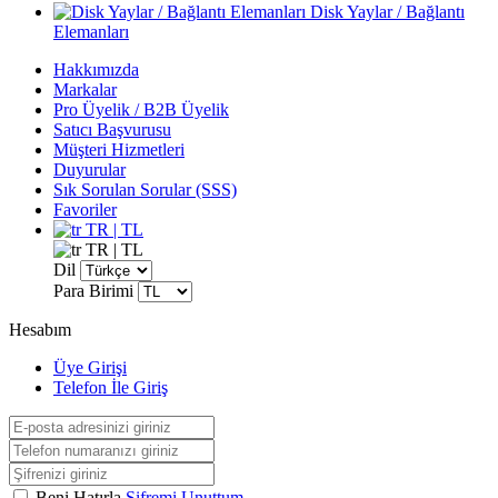
Disk Yaylar / Bağlantı
Elemanları
Hakkımızda
Markalar
Pro Üyelik / B2B Üyelik
Satıcı Başvurusu
Müşteri Hizmetleri
Duyurular
Sık Sorulan Sorular (SSS)
Favoriler
TR | TL
TR | TL
Dil
Para Birimi
Hesabım
Üye Girişi
Telefon İle Giriş
Beni Hatırla
Şifremi Unuttum