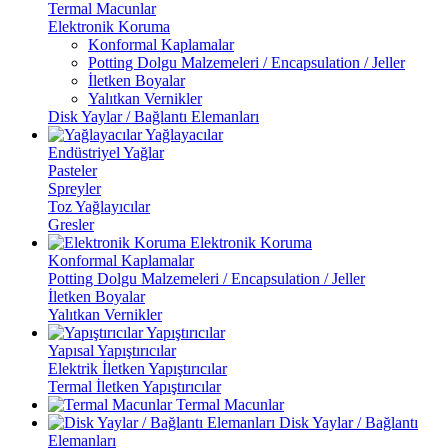
Termal Macunlar
Elektronik Koruma
Konformal Kaplamalar
Potting Dolgu Malzemeleri / Encapsulation / Jeller
İletken Boyalar
Yalıtkan Vernikler
Disk Yaylar / Bağlantı Elemanları
Yağlayacılar
Endüstriyel Yağlar
Pasteler
Spreyler
Toz Yağlayıcılar
Gresler
Elektronik Koruma
Konformal Kaplamalar
Potting Dolgu Malzemeleri / Encapsulation / Jeller
İletken Boyalar
Yalıtkan Vernikler
Yapıştırıcılar
Yapısal Yapıştırıcılar
Elektrik İletken Yapıştırıcılar
Termal İletken Yapıştırıcılar
Termal Macunlar
Disk Yaylar / Bağlantı
Elemanları