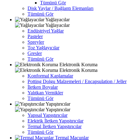
Tümünü Gör
Disk Yaylar / Bağlantı Elemanları
Tümünü Gör
Yağlayacılar
Yağlayacılar
Endüstriyel Yağlar
Pasteler
Spreyler
Toz Yağlayıcılar
Gresler
Tümünü Gör
Elektronik Koruma
Elektronik Koruma
Konformal Kaplamalar
Potting Dolgu Malzemeleri / Encapsulation / Jeller
İletken Boyalar
Yalıtkan Vernikler
Tümünü Gör
Yapıştırıcılar
Yapıştırıcılar
Yapısal Yapıştırıcılar
Elektrik İletken Yapıştırıcılar
Termal İletken Yapıştırıcılar
Tümünü Gör
Termal Macunlar