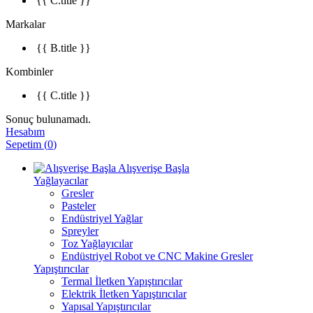
{{ C.title }}
Markalar
{{ B.title }}
Kombinler
{{ C.title }}
Sonuç bulunamadı.
Hesabım
Sepetim
(
0
)
Alışverişe Başla
Yağlayacılar
Gresler
Pasteler
Endüstriyel Yağlar
Spreyler
Toz Yağlayıcılar
Endüstriyel Robot ve CNC Makine Gresler
Yapıştırıcılar
Termal İletken Yapıştırıcılar
Elektrik İletken Yapıştırıcılar
Yapısal Yapıştırıcılar