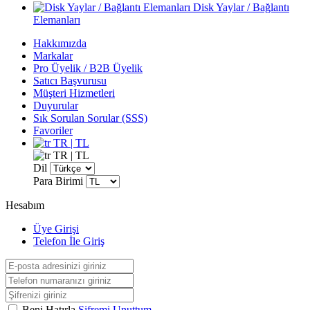
Disk Yaylar / Bağlantı
Elemanları
Hakkımızda
Markalar
Pro Üyelik / B2B Üyelik
Satıcı Başvurusu
Müşteri Hizmetleri
Duyurular
Sık Sorulan Sorular (SSS)
Favoriler
TR | TL
TR | TL
Dil
Para Birimi
Hesabım
Üye Girişi
Telefon İle Giriş
Beni Hatırla
Şifremi Unuttum