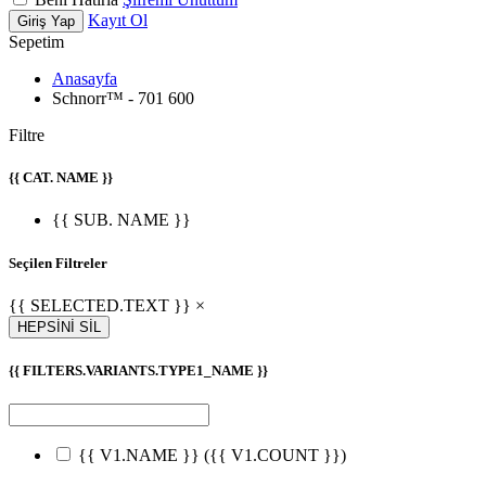
Kayıt Ol
Giriş Yap
Sepetim
Anasayfa
Schnorr™ - 701 600
Filtre
{{ CAT. NAME }}
{{ SUB. NAME }}
Seçilen Filtreler
{{ SELECTED.TEXT }} ×
HEPSİNİ SİL
{{ FILTERS.VARIANTS.TYPE1_NAME }}
{{ V1.NAME }}
({{ V1.COUNT }})