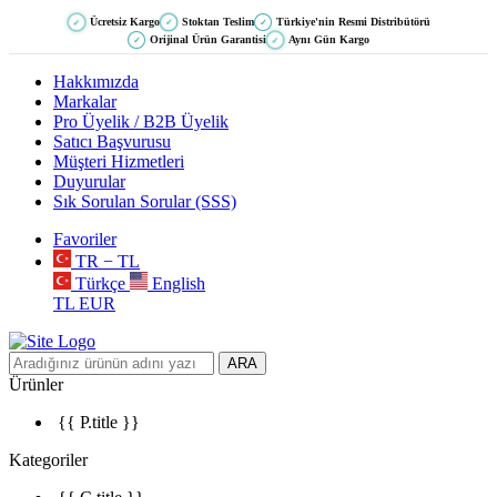
Ücretsiz Kargo
Stoktan Teslim
Türkiye'nin Resmi Distribütörü
✓
✓
✓
Orijinal Ürün Garantisi
Aynı Gün Kargo
✓
✓
Hakkımızda
Markalar
Pro Üyelik / B2B Üyelik
Satıcı Başvurusu
Müşteri Hizmetleri
Duyurular
Sık Sorulan Sorular (SSS)
Favoriler
TR − TL
Türkçe
English
TL
EUR
ARA
Ürünler
{{ P.title }}
Kategoriler