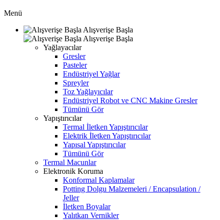
Menü
Alışverişe Başla
Alışverişe Başla
Yağlayacılar
Gresler
Pasteler
Endüstriyel Yağlar
Spreyler
Toz Yağlayıcılar
Endüstriyel Robot ve CNC Makine Gresler
Tümünü Gör
Yapıştırıcılar
Termal İletken Yapıştırıcılar
Elektrik İletken Yapıştırıcılar
Yapısal Yapıştırıcılar
Tümünü Gör
Termal Macunlar
Elektronik Koruma
Konformal Kaplamalar
Potting Dolgu Malzemeleri / Encapsulation /
Jeller
İletken Boyalar
Yalıtkan Vernikler