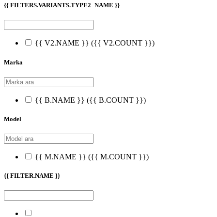
{{ FILTERS.VARIANTS.TYPE2_NAME }}
{{ V2.NAME }}
({{ V2.COUNT }})
Marka
{{ B.NAME }}
({{ B.COUNT }})
Model
{{ M.NAME }}
({{ M.COUNT }})
{{ FILTER.NAME }}