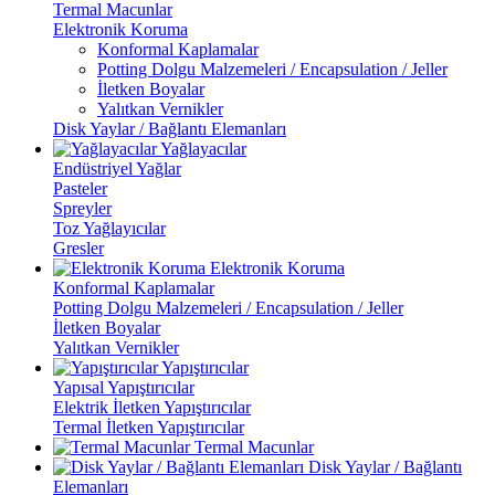
Termal Macunlar
Elektronik Koruma
Konformal Kaplamalar
Potting Dolgu Malzemeleri / Encapsulation / Jeller
İletken Boyalar
Yalıtkan Vernikler
Disk Yaylar / Bağlantı Elemanları
Yağlayacılar
Endüstriyel Yağlar
Pasteler
Spreyler
Toz Yağlayıcılar
Gresler
Elektronik Koruma
Konformal Kaplamalar
Potting Dolgu Malzemeleri / Encapsulation / Jeller
İletken Boyalar
Yalıtkan Vernikler
Yapıştırıcılar
Yapısal Yapıştırıcılar
Elektrik İletken Yapıştırıcılar
Termal İletken Yapıştırıcılar
Termal Macunlar
Disk Yaylar / Bağlantı
Elemanları