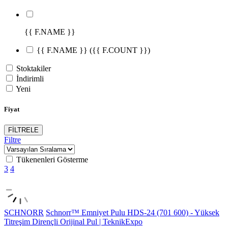
{{ F.NAME }}
{{ F.NAME }}
({{ F.COUNT }})
Stoktakiler
İndirimli
Yeni
Fiyat
FİLTRELE
Filtre
Tükenenleri Gösterme
3
4
SCHNORR
Schnorr™ Emniyet Pulu HDS-24 (701 600) - Yüksek
Titreşim Dirençli Orijinal Pul | TeknikExpo