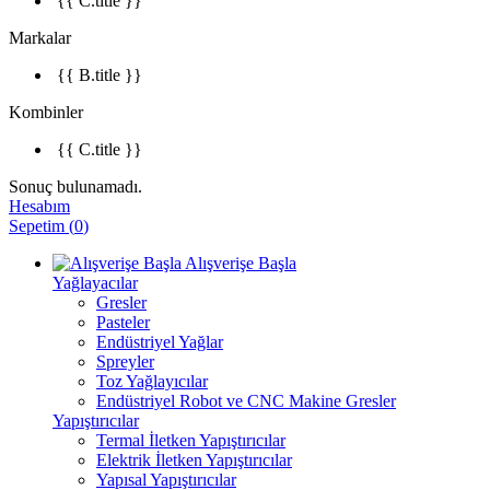
{{ C.title }}
Markalar
{{ B.title }}
Kombinler
{{ C.title }}
Sonuç bulunamadı.
Hesabım
Sepetim
(
0
)
Alışverişe Başla
Yağlayacılar
Gresler
Pasteler
Endüstriyel Yağlar
Spreyler
Toz Yağlayıcılar
Endüstriyel Robot ve CNC Makine Gresler
Yapıştırıcılar
Termal İletken Yapıştırıcılar
Elektrik İletken Yapıştırıcılar
Yapısal Yapıştırıcılar