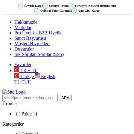
Ücretsiz Kargo
Stoktan Teslim
Türkiye'nin Resmi Distribütörü
✓
✓
✓
Orijinal Ürün Garantisi
Aynı Gün Kargo
✓
✓
Hakkımızda
Markalar
Pro Üyelik / B2B Üyelik
Satıcı Başvurusu
Müşteri Hizmetleri
Duyurular
Sık Sorulan Sorular (SSS)
Favoriler
TR − TL
Türkçe
English
TL
EUR
ARA
Ürünler
{{ P.title }}
Kategoriler