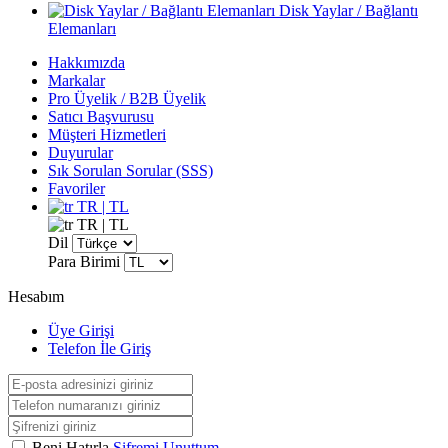
Disk Yaylar / Bağlantı
Elemanları
Hakkımızda
Markalar
Pro Üyelik / B2B Üyelik
Satıcı Başvurusu
Müşteri Hizmetleri
Duyurular
Sık Sorulan Sorular (SSS)
Favoriler
TR | TL
TR | TL
Dil
Para Birimi
Hesabım
Üye Girişi
Telefon İle Giriş
Beni Hatırla
Şifremi Unuttum