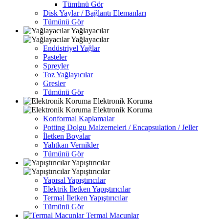
Tümünü Gör
Disk Yaylar / Bağlantı Elemanları
Tümünü Gör
Yağlayacılar
Yağlayacılar
Endüstriyel Yağlar
Pasteler
Spreyler
Toz Yağlayıcılar
Gresler
Tümünü Gör
Elektronik Koruma
Elektronik Koruma
Konformal Kaplamalar
Potting Dolgu Malzemeleri / Encapsulation / Jeller
İletken Boyalar
Yalıtkan Vernikler
Tümünü Gör
Yapıştırıcılar
Yapıştırıcılar
Yapısal Yapıştırıcılar
Elektrik İletken Yapıştırıcılar
Termal İletken Yapıştırıcılar
Tümünü Gör
Termal Macunlar