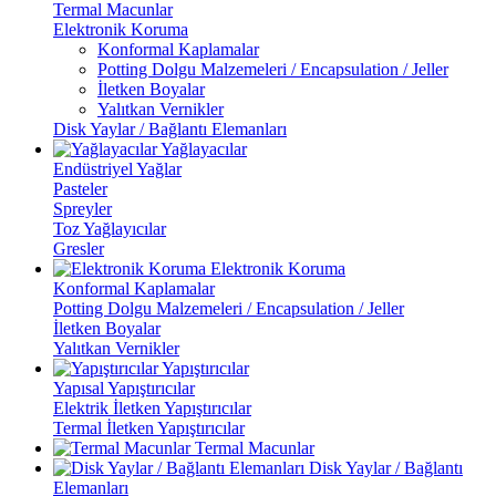
Termal Macunlar
Elektronik Koruma
Konformal Kaplamalar
Potting Dolgu Malzemeleri / Encapsulation / Jeller
İletken Boyalar
Yalıtkan Vernikler
Disk Yaylar / Bağlantı Elemanları
Yağlayacılar
Endüstriyel Yağlar
Pasteler
Spreyler
Toz Yağlayıcılar
Gresler
Elektronik Koruma
Konformal Kaplamalar
Potting Dolgu Malzemeleri / Encapsulation / Jeller
İletken Boyalar
Yalıtkan Vernikler
Yapıştırıcılar
Yapısal Yapıştırıcılar
Elektrik İletken Yapıştırıcılar
Termal İletken Yapıştırıcılar
Termal Macunlar
Disk Yaylar / Bağlantı
Elemanları