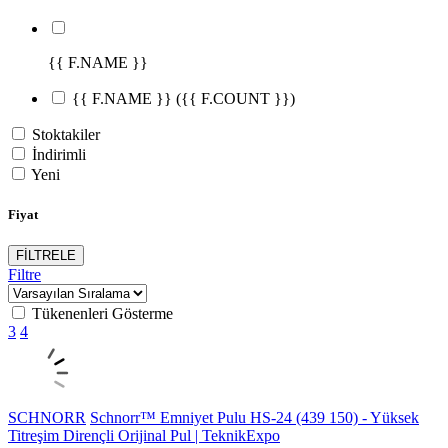
{{ F.NAME }}
{{ F.NAME }}
({{ F.COUNT }})
Stoktakiler
İndirimli
Yeni
Fiyat
FİLTRELE
Filtre
Tükenenleri Gösterme
3
4
SCHNORR
Schnorr™ Emniyet Pulu HS-24 (439 150) - Yüksek
Titreşim Dirençli Orijinal Pul | TeknikExpo