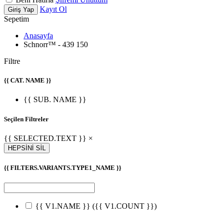
Kayıt Ol
Giriş Yap
Sepetim
Anasayfa
Schnorr™ - 439 150
Filtre
{{ CAT. NAME }}
{{ SUB. NAME }}
Seçilen Filtreler
{{ SELECTED.TEXT }} ×
HEPSİNİ SİL
{{ FILTERS.VARIANTS.TYPE1_NAME }}
{{ V1.NAME }}
({{ V1.COUNT }})