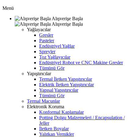
Menü
Alışverişe Başla
Alışverişe Başla
Yağlayacılar
Gresler
Pasteler
Endüstriyel Yağlar
Spreyler
Toz Yağlayıcılar
Endüstriyel Robot ve CNC Makine Gresler
Tümünü Gör
Yapıştırıcılar
Termal İletken Yapıştırıcılar
Elektrik İletken Yapıştırıcılar
Yapısal Yapıştırıcılar
Tümünü Gör
Termal Macunlar
Elektronik Koruma
Konformal Kaplamalar
Potting Dolgu Malzemeleri / Encapsulation /
Jeller
İletken Boyalar
Yalıtkan Vernikler