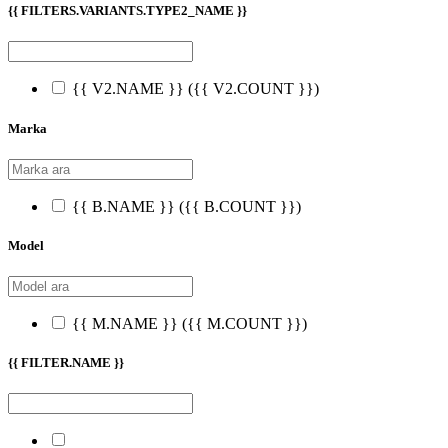
{{ FILTERS.VARIANTS.TYPE2_NAME }}
{{ V2.NAME }}
({{ V2.COUNT }})
Marka
{{ B.NAME }}
({{ B.COUNT }})
Model
{{ M.NAME }}
({{ M.COUNT }})
{{ FILTER.NAME }}