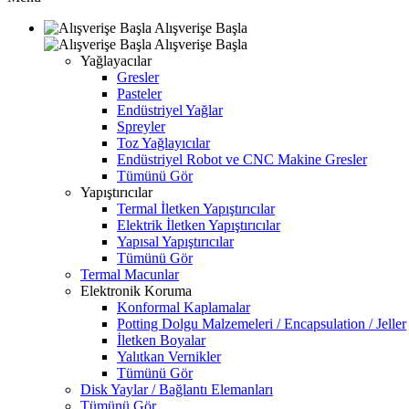
Alışverişe Başla
Alışverişe Başla
Yağlayacılar
Gresler
Pasteler
Endüstriyel Yağlar
Spreyler
Toz Yağlayıcılar
Endüstriyel Robot ve CNC Makine Gresler
Tümünü Gör
Yapıştırıcılar
Termal İletken Yapıştırıcılar
Elektrik İletken Yapıştırıcılar
Yapısal Yapıştırıcılar
Tümünü Gör
Termal Macunlar
Elektronik Koruma
Konformal Kaplamalar
Potting Dolgu Malzemeleri / Encapsulation / Jeller
İletken Boyalar
Yalıtkan Vernikler
Tümünü Gör
Disk Yaylar / Bağlantı Elemanları
Tümünü Gör