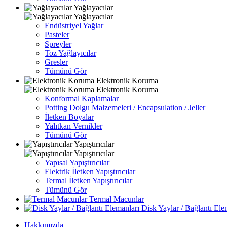
Yağlayacılar
Yağlayacılar
Endüstriyel Yağlar
Pasteler
Spreyler
Toz Yağlayıcılar
Gresler
Tümünü Gör
Elektronik Koruma
Elektronik Koruma
Konformal Kaplamalar
Potting Dolgu Malzemeleri / Encapsulation / Jeller
İletken Boyalar
Yalıtkan Vernikler
Tümünü Gör
Yapıştırıcılar
Yapıştırıcılar
Yapısal Yapıştırıcılar
Elektrik İletken Yapıştırıcılar
Termal İletken Yapıştırıcılar
Tümünü Gör
Termal Macunlar
Disk Yaylar / Bağlantı Ele
Hakkımızda