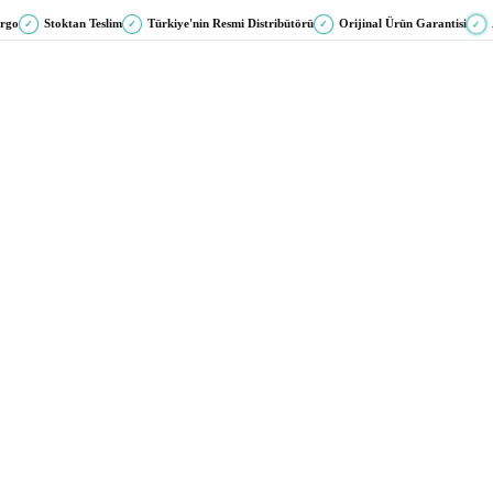
argo
Stoktan Teslim
Türkiye'nin Resmi Distribütörü
Orijinal Ürün Garantisi
✓
✓
✓
✓