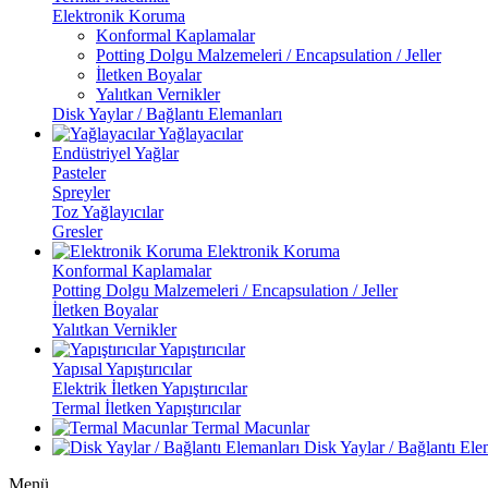
Elektronik Koruma
Konformal Kaplamalar
Potting Dolgu Malzemeleri / Encapsulation / Jeller
İletken Boyalar
Yalıtkan Vernikler
Disk Yaylar / Bağlantı Elemanları
Yağlayacılar
Endüstriyel Yağlar
Pasteler
Spreyler
Toz Yağlayıcılar
Gresler
Elektronik Koruma
Konformal Kaplamalar
Potting Dolgu Malzemeleri / Encapsulation / Jeller
İletken Boyalar
Yalıtkan Vernikler
Yapıştırıcılar
Yapısal Yapıştırıcılar
Elektrik İletken Yapıştırıcılar
Termal İletken Yapıştırıcılar
Termal Macunlar
Disk Yaylar / Bağlantı Ele
Menü