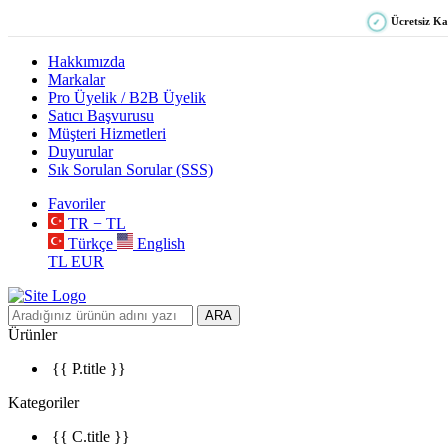
Ücretsiz K
✓
Hakkımızda
Markalar
Pro Üyelik / B2B Üyelik
Satıcı Başvurusu
Müşteri Hizmetleri
Duyurular
Sık Sorulan Sorular (SSS)
Favoriler
TR − TL
Türkçe
English
TL
EUR
ARA
Ürünler
{{ P.title }}
Kategoriler
{{ C.title }}