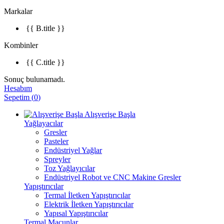
Markalar
{{ B.title }}
Kombinler
{{ C.title }}
Sonuç bulunamadı.
Hesabım
Sepetim
(
0
)
Alışverişe Başla
Yağlayacılar
Gresler
Pasteler
Endüstriyel Yağlar
Spreyler
Toz Yağlayıcılar
Endüstriyel Robot ve CNC Makine Gresler
Yapıştırıcılar
Termal İletken Yapıştırıcılar
Elektrik İletken Yapıştırıcılar
Yapısal Yapıştırıcılar
Termal Macunlar