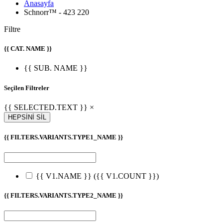
Anasayfa
Schnorr™ - 423 220
Filtre
{{ CAT. NAME }}
{{ SUB. NAME }}
Seçilen Filtreler
{{ SELECTED.TEXT }} ×
HEPSİNİ SİL
{{ FILTERS.VARIANTS.TYPE1_NAME }}
{{ V1.NAME }}
({{ V1.COUNT }})
{{ FILTERS.VARIANTS.TYPE2_NAME }}