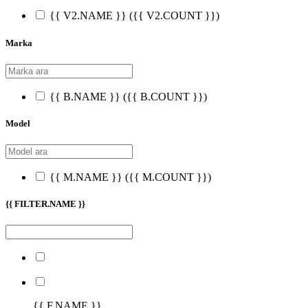
{{ V2.NAME }}
({{ V2.COUNT }})
Marka
{{ B.NAME }}
({{ B.COUNT }})
Model
{{ M.NAME }}
({{ M.COUNT }})
{{ FILTER.NAME }}
{{ F.NAME }}