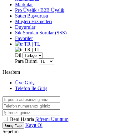
Markalar
Pro Üyelik / B2B Üyelik
Satıcı Başvurusu
Müşteri Hizmetleri
Duyurular
Sık Sorulan Sorular (SSS)
Favoriler
TR | TL
TR | TL
Dil
Para Birimi
Hesabım
Üye Girişi
Telefon İle Giriş
Beni Hatırla
Şifremi Unuttum
Kayıt Ol
Giriş Yap
Sepetim