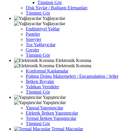
Tümünü Gör
Disk Yaylar / Bağlantı Elemanları
Tümünü Gör
Yağlayacılar
Yağlayacılar
Endüstriyel Yağlar
Pasteler
Spreyler
Toz Yağlayıcılar
Gresler
Tümünü Gör
Elektronik Koruma
Elektronik Koruma
Konformal Kaplamalar
Potting Dolgu Malzemeleri / Encapsulation / Jeller
İletken Boyalar
Yalıtkan Vernikler
Tümünü Gör
Yapıştırıcılar
Yapıştırıcılar
Yapısal Yapıştırıcılar
Elektrik İletken Yapıştırıcılar
Termal İletken Yapıştırıcılar
Tümünü Gör
Termal Macunlar