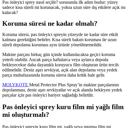
Pas önleyici sprey nasıl seçilir? sorusunda ilk adım budur: yüzey
sadece kısa süreli mi korunacak, yoksa uzun süre dış etkilere açık mı
kalacak?
Koruma süresi ne kadar olmalı?
Koruma süresi, pas önleyici spreyin yüzeyde ne kadar süre etkili
kalması gerektiğini belirler. Kısa süreli bakım koruması ile uzun
süreli depolama koruması aynı ürünle yönetilmemelidir.
Makine parçası birkaç gün içinde kullanılacaksa geçici koruma
yeterli olabilir. Ancak parça haftalarca veya aylarca depoda
bekleyecekse daha dayanıklı koruyucu film oluşturan ürün tercih
edilmelidir. Deniz aşırı sevkiyat, açık alan depolama veya yedek
parça muhafazasında koruma süresi daha kritik hale gelir.
MOLYKOTE
Metal Protector Plus Spray’in makine parçalarının
depolanması, deniz aşırı sevkiyatlar ve açık alanda bekleyen yedek
parçalar için pas önleyici bariyer sağladığı belirtilir.
Pas önleyici sprey kuru film mi yağlı film
mi oluşturmalı?
Pas önleyici spreyin kuru film mi, yağlı veya mumsu film mi