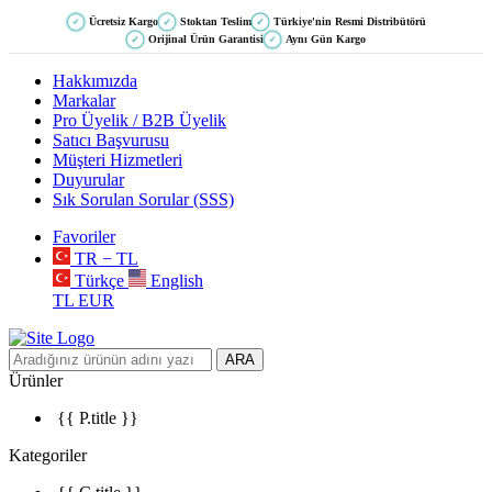
Ücretsiz Kargo
Stoktan Teslim
Türkiye'nin Resmi Distribütörü
✓
✓
✓
Orijinal Ürün Garantisi
Aynı Gün Kargo
✓
✓
Hakkımızda
Markalar
Pro Üyelik / B2B Üyelik
Satıcı Başvurusu
Müşteri Hizmetleri
Duyurular
Sık Sorulan Sorular (SSS)
Favoriler
TR − TL
Türkçe
English
TL
EUR
ARA
Ürünler
{{ P.title }}
Kategoriler