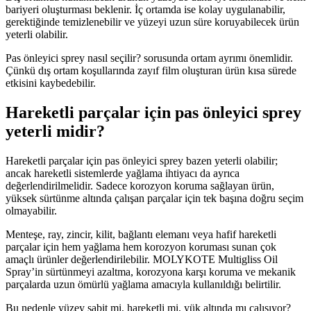
bariyeri oluşturması beklenir. İç ortamda ise kolay uygulanabilir,
gerektiğinde temizlenebilir ve yüzeyi uzun süre koruyabilecek ürün
yeterli olabilir.
Pas önleyici sprey nasıl seçilir? sorusunda ortam ayrımı önemlidir.
Çünkü dış ortam koşullarında zayıf film oluşturan ürün kısa sürede
etkisini kaybedebilir.
Hareketli parçalar için pas önleyici sprey
yeterli midir?
Hareketli parçalar için pas önleyici sprey bazen yeterli olabilir;
ancak hareketli sistemlerde yağlama ihtiyacı da ayrıca
değerlendirilmelidir. Sadece korozyon koruma sağlayan ürün,
yüksek sürtünme altında çalışan parçalar için tek başına doğru seçim
olmayabilir.
Menteşe, ray, zincir, kilit, bağlantı elemanı veya hafif hareketli
parçalar için hem yağlama hem korozyon koruması sunan çok
amaçlı ürünler değerlendirilebilir. MOLYKOTE Multigliss Oil
Spray’in sürtünmeyi azaltma, korozyona karşı koruma ve mekanik
parçalarda uzun ömürlü yağlama amacıyla kullanıldığı belirtilir.
Bu nedenle yüzey sabit mi, hareketli mi, yük altında mı çalışıyor?