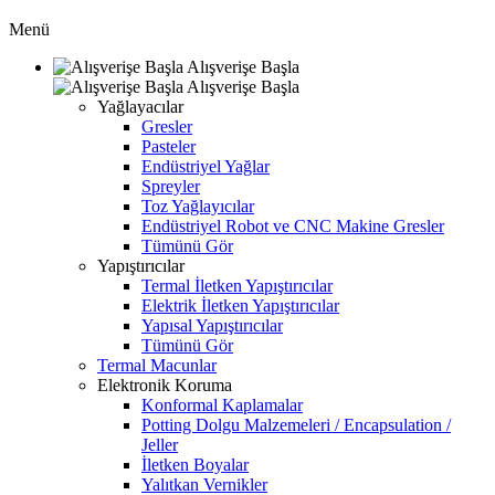
Menü
Alışverişe Başla
Alışverişe Başla
Yağlayacılar
Gresler
Pasteler
Endüstriyel Yağlar
Spreyler
Toz Yağlayıcılar
Endüstriyel Robot ve CNC Makine Gresler
Tümünü Gör
Yapıştırıcılar
Termal İletken Yapıştırıcılar
Elektrik İletken Yapıştırıcılar
Yapısal Yapıştırıcılar
Tümünü Gör
Termal Macunlar
Elektronik Koruma
Konformal Kaplamalar
Potting Dolgu Malzemeleri / Encapsulation /
Jeller
İletken Boyalar
Yalıtkan Vernikler