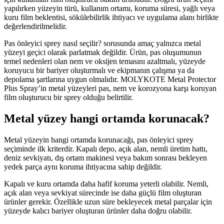
yapılırken yüzeyin türü, kullanım ortamı, koruma süresi, yağlı veya
kuru film beklentisi, sökülebilirlik ihtiyacı ve uygulama alanı birlikte
değerlendirilmelidir.
Pas önleyici sprey nasıl seçilir? sorusunda amaç yalnızca metal
yüzeyi geçici olarak parlatmak değildir. Ürün, pas oluşumunun
temel nedenleri olan nem ve oksijen temasını azaltmalı, yüzeyde
koruyucu bir bariyer oluşturmalı ve ekipmanın çalışma ya da
depolama şartlarına uygun olmalıdır. MOLYKOTE Metal Protector
Plus Spray’in metal yüzeyleri pas, nem ve korozyona karşı koruyan
film oluşturucu bir sprey olduğu belirtilir.
Metal yüzey hangi ortamda korunacak?
Metal yüzeyin hangi ortamda korunacağı, pas önleyici sprey
seçiminde ilk kriterdir. Kapalı depo, açık alan, nemli üretim hattı,
deniz sevkiyatı, dış ortam makinesi veya bakım sonrası bekleyen
yedek parça aynı koruma ihtiyacına sahip değildir.
Kapalı ve kuru ortamda daha hafif koruma yeterli olabilir. Nemli,
açık alan veya sevkiyat sürecinde ise daha güçlü film oluşturan
ürünler gerekir. Özellikle uzun süre bekleyecek metal parçalar için
yüzeyde kalıcı bariyer oluşturan ürünler daha doğru olabilir.