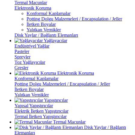
Termal Macunlar
Elektronik Koruma
Konformal Kaplamalar
Potting Dolgu Malzemeleri / Encapsulation / Jeller
İletken Boyalar
Yalıtkan Vernikler
Disk Yaylar / Bağlantı Elemanları
Yağlayacılar
Endüstriyel Yağlar
Pasteler
Spreyler
Toz Yağlayıcılar
Gresler
Elektronik Koruma
Konformal Kaplamalar
Potting Dolgu Malzemeleri / Encapsulation / Jeller
İletken Boyalar
Yalıtkan Vernikler
Yapıştırıcılar
Yapısal Yapıştırıcılar
Elektrik İletken Yapıştırıcılar
Termal İletken Yapıştırıcılar
Termal Macunlar
Disk Yaylar / Bağlantı
Elemanları