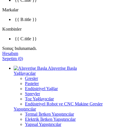
{{ C.title }}
Markalar
{{ B.title }}
Kombinler
{{ C.title }}
Sonuç bulunamadı.
Hesabım
Sepetim
(
0
)
Alışverişe Başla
Yağlayacılar
Gresler
Pasteler
Endüstriyel Yağlar
Spreyler
Toz Yağlayıcılar
Endüstriyel Robot ve CNC Makine Gresler
Yapıştırıcılar
Termal İletken Yapıştırıcılar
Elektrik İletken Yapıştırıcılar
Yapısal Yapıştırıcılar