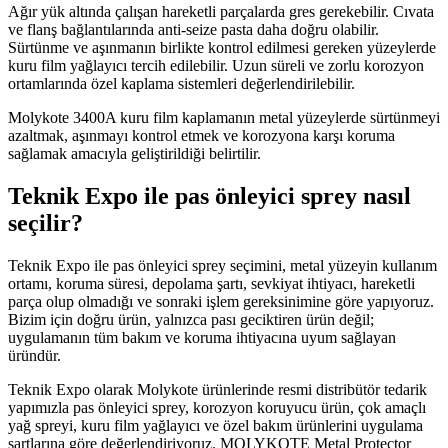
Ağır yük altında çalışan hareketli parçalarda gres gerekebilir. Cıvata
ve flanş bağlantılarında anti-seize pasta daha doğru olabilir.
Sürtünme ve aşınmanın birlikte kontrol edilmesi gereken yüzeylerde
kuru film yağlayıcı tercih edilebilir. Uzun süreli ve zorlu korozyon
ortamlarında özel kaplama sistemleri değerlendirilebilir.
Molykote 3400A kuru film kaplamanın metal yüzeylerde sürtünmeyi
azaltmak, aşınmayı kontrol etmek ve korozyona karşı koruma
sağlamak amacıyla geliştirildiği belirtilir.
Teknik Expo ile pas önleyici sprey nasıl
seçilir?
Teknik Expo ile pas önleyici sprey seçimini, metal yüzeyin kullanım
ortamı, koruma süresi, depolama şartı, sevkiyat ihtiyacı, hareketli
parça olup olmadığı ve sonraki işlem gereksinimine göre yapıyoruz.
Bizim için doğru ürün, yalnızca pası geciktiren ürün değil;
uygulamanın tüm bakım ve koruma ihtiyacına uyum sağlayan
üründür.
Teknik Expo olarak Molykote ürünlerinde resmi distribütör tedarik
yapımızla pas önleyici sprey, korozyon koruyucu ürün, çok amaçlı
yağ spreyi, kuru film yağlayıcı ve özel bakım ürünlerini uygulama
şartlarına göre değerlendiriyoruz. MOLYKOTE Metal Protector