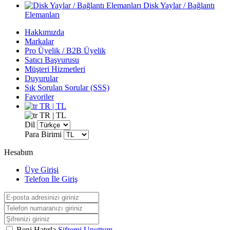
Disk Yaylar / Bağlantı
Elemanları
Hakkımızda
Markalar
Pro Üyelik / B2B Üyelik
Satıcı Başvurusu
Müşteri Hizmetleri
Duyurular
Sık Sorulan Sorular (SSS)
Favoriler
TR | TL
TR | TL
Dil
Para Birimi
Hesabım
Üye Girişi
Telefon İle Giriş
Beni Hatırla
Şifremi Unuttum