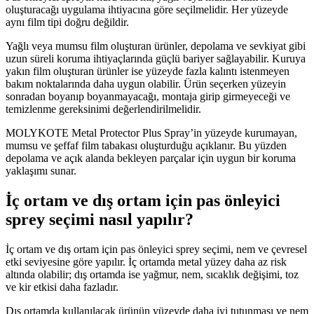
oluşturacağı uygulama ihtiyacına göre seçilmelidir. Her yüzeyde
aynı film tipi doğru değildir.
Yağlı veya mumsu film oluşturan ürünler, depolama ve sevkiyat gibi
uzun süreli koruma ihtiyaçlarında güçlü bariyer sağlayabilir. Kuruya
yakın film oluşturan ürünler ise yüzeyde fazla kalıntı istenmeyen
bakım noktalarında daha uygun olabilir. Ürün seçerken yüzeyin
sonradan boyanıp boyanmayacağı, montaja girip girmeyeceği ve
temizlenme gereksinimi değerlendirilmelidir.
MOLYKOTE Metal Protector Plus Spray’in yüzeyde kurumayan,
mumsu ve şeffaf film tabakası oluşturduğu açıklanır. Bu yüzden
depolama ve açık alanda bekleyen parçalar için uygun bir koruma
yaklaşımı sunar.
İç ortam ve dış ortam için pas önleyici
sprey seçimi nasıl yapılır?
İç ortam ve dış ortam için pas önleyici sprey seçimi, nem ve çevresel
etki seviyesine göre yapılır. İç ortamda metal yüzey daha az risk
altında olabilir; dış ortamda ise yağmur, nem, sıcaklık değişimi, toz
ve kir etkisi daha fazladır.
Dış ortamda kullanılacak ürünün yüzeyde daha iyi tutunması ve nem