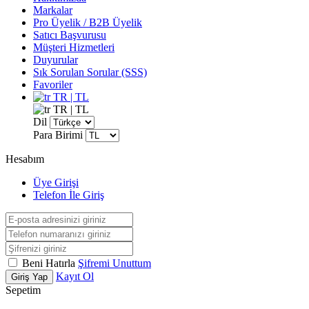
Markalar
Pro Üyelik / B2B Üyelik
Satıcı Başvurusu
Müşteri Hizmetleri
Duyurular
Sık Sorulan Sorular (SSS)
Favoriler
TR | TL
TR | TL
Dil
Para Birimi
Hesabım
Üye Girişi
Telefon İle Giriş
Beni Hatırla
Şifremi Unuttum
Kayıt Ol
Giriş Yap
Sepetim