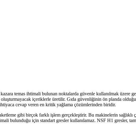
kazara temas ihtimali bulunan noktalarda güvenle kullanılmak üzere geliş
k oluşturmayacak içeriklerle üretilir. Gıda güvenliğinin ön planda olduğ
u ihtiyaca cevap veren en kritik yağlama çözümlerinden biridir.
etleme gibi birçok farklı işlem gerçekleştirir. Bu makinelerin sağlıklı 
ihtimali bulunduğu için standart gresler kullanılamaz. NSF H1 gresler, 