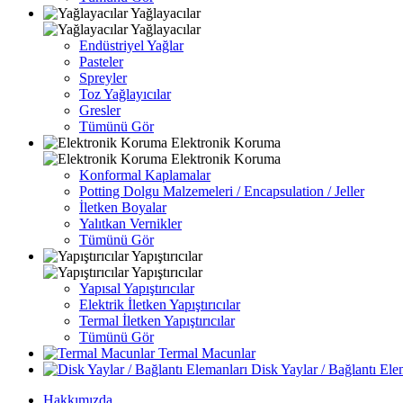
Yağlayacılar
Yağlayacılar
Endüstriyel Yağlar
Pasteler
Spreyler
Toz Yağlayıcılar
Gresler
Tümünü Gör
Elektronik Koruma
Elektronik Koruma
Konformal Kaplamalar
Potting Dolgu Malzemeleri / Encapsulation / Jeller
İletken Boyalar
Yalıtkan Vernikler
Tümünü Gör
Yapıştırıcılar
Yapıştırıcılar
Yapısal Yapıştırıcılar
Elektrik İletken Yapıştırıcılar
Termal İletken Yapıştırıcılar
Tümünü Gör
Termal Macunlar
Disk Yaylar / Bağlantı Ele
Hakkımızda