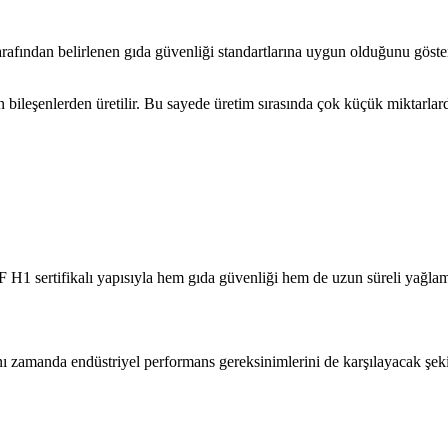
fından belirlenen gıda güvenliği standartlarına uygun olduğunu gösteri
len bileşenlerden üretilir. Bu sayede üretim sırasında çok küçük miktarl
F H1 sertifikalı yapısıyla hem gıda güvenliği hem de uzun süreli yağlam
ı zamanda endüstriyel performans gereksinimlerini de karşılayacak şekil