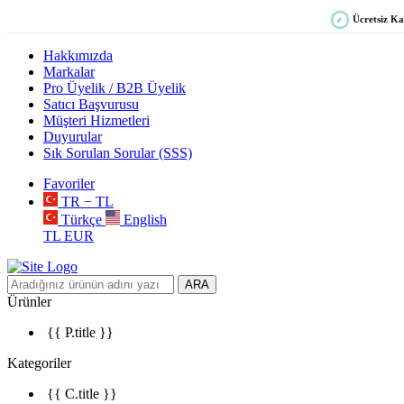
Ücretsiz K
✓
Hakkımızda
Markalar
Pro Üyelik / B2B Üyelik
Satıcı Başvurusu
Müşteri Hizmetleri
Duyurular
Sık Sorulan Sorular (SSS)
Favoriler
TR − TL
Türkçe
English
TL
EUR
ARA
Ürünler
{{ P.title }}
Kategoriler
{{ C.title }}