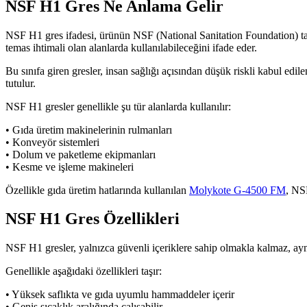
NSF H1 Gres Ne Anlama Gelir
NSF H1 gres ifadesi, ürünün NSF (National Sanitation Foundation) tara
temas ihtimali olan alanlarda kullanılabileceğini ifade eder.
Bu sınıfa giren gresler, insan sağlığı açısından düşük riskli kabul edi
tutulur.
NSF H1 gresler genellikle şu tür alanlarda kullanılır:
• Gıda üretim makinelerinin rulmanları
• Konveyör sistemleri
• Dolum ve paketleme ekipmanları
• Kesme ve işleme makineleri
Özellikle gıda üretim hatlarında kullanılan
Molykote G-4500 FM
, NS
NSF H1 Gres Özellikleri
NSF H1 gresler, yalnızca güvenli içeriklere sahip olmakla kalmaz, ayn
Genellikle aşağıdaki özellikleri taşır:
• Yüksek saflıkta ve gıda uyumlu hammaddeler içerir
• Geniş sıcaklık aralığında çalışabilir