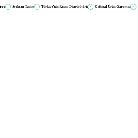
argo
Stoktan Teslim
Türkiye'nin Resmi Distribütörü
Orijinal Ürün Garantisi
✓
✓
✓
✓