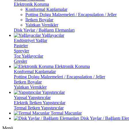
Elektronik Koruma
Konformal Kaplamalar
Potting Dolgu Malzemeleri / Encapsulation / Jeller
İletken Boyalar
Yalıtkan Vernikler
Disk Yaylar / Bağlantı Elemanları
Yağlayacılar
Endüstriyel Yağlar
Pasteler
Spreyler
Toz Yağlayıcılar
Gresler
Elektronik Koruma
Konformal Kaplamalar
Potting Dolgu Malzemeleri / Encapsulation / Jeller
İletken Boyalar
Yalıtkan Vernikler
Yapıştırıcılar
Yapısal Yapıştırıcılar
Elektrik İletken Yapıştırıcılar
Termal İletken Yapıştırıcılar
Termal Macunlar
Disk Yaylar / Bağlantı Ele
Menü