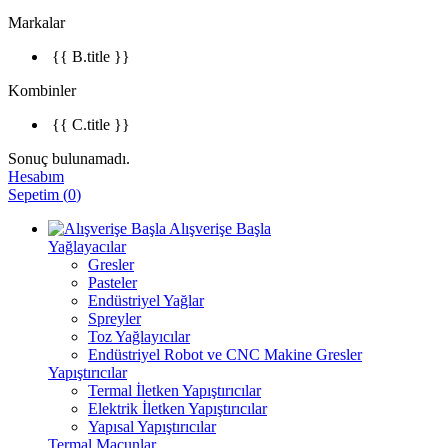
Markalar
{{ B.title }}
Kombinler
{{ C.title }}
Sonuç bulunamadı.
Hesabım
Sepetim
(
0
)
Alışverişe Başla
Yağlayacılar
Gresler
Pasteler
Endüstriyel Yağlar
Spreyler
Toz Yağlayıcılar
Endüstriyel Robot ve CNC Makine Gresler
Yapıştırıcılar
Termal İletken Yapıştırıcılar
Elektrik İletken Yapıştırıcılar
Yapısal Yapıştırıcılar
Termal Macunlar