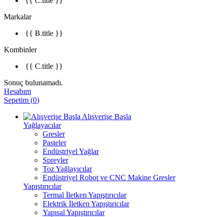
{{ C.title }}
Markalar
{{ B.title }}
Kombinler
{{ C.title }}
Sonuç bulunamadı.
Hesabım
Sepetim
(
0
)
Alışverişe Başla
Yağlayacılar
Gresler
Pasteler
Endüstriyel Yağlar
Spreyler
Toz Yağlayıcılar
Endüstriyel Robot ve CNC Makine Gresler
Yapıştırıcılar
Termal İletken Yapıştırıcılar
Elektrik İletken Yapıştırıcılar
Yapısal Yapıştırıcılar