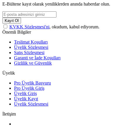
E-Bültene kayıt olarak yeniliklerden anında haberdar olun.
Kayıt Ol
KVKK Sözleşmesi'ni
, okudum, kabul ediyorum.
Önemli Bilgiler
Teslimat Koşulları
Üyelik Sözleşmesi
Satış Sözleşmesi
Garanti ve İade Koşulları
Gizlilik ve Güvenlik
Üyelik
Pro Üyelik Başvuru
Pro Üyelik Giriş
Üyelik Giriş
Üyelik Kayıt
Üyelik Sözleşmesi
İletişim