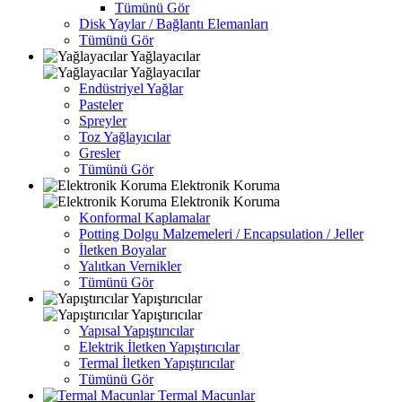
Tümünü Gör
Disk Yaylar / Bağlantı Elemanları
Tümünü Gör
Yağlayacılar
Yağlayacılar
Endüstriyel Yağlar
Pasteler
Spreyler
Toz Yağlayıcılar
Gresler
Tümünü Gör
Elektronik Koruma
Elektronik Koruma
Konformal Kaplamalar
Potting Dolgu Malzemeleri / Encapsulation / Jeller
İletken Boyalar
Yalıtkan Vernikler
Tümünü Gör
Yapıştırıcılar
Yapıştırıcılar
Yapısal Yapıştırıcılar
Elektrik İletken Yapıştırıcılar
Termal İletken Yapıştırıcılar
Tümünü Gör
Termal Macunlar