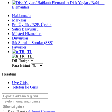
Disk Yaylar / Bağlantı
Elemanları
Hakkımızda
Markalar
Pro Üyelik / B2B Üyelik
Satıcı Başvurusu
Müşteri Hizmetleri
Duyurular
Sık Sorulan Sorular (SSS)
Favoriler
TR | TL
TR | TL
Dil
Para Birimi
Hesabım
Üye Girişi
Telefon İle Giriş
Beni Hatırla
Şifremi Unuttum