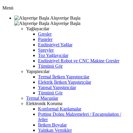
Menü
Alışverişe Başla
Alışverişe Başla
Yağlayacılar
Gresler
Pasteler
Endüstriyel Yağlar
Spreyler
Toz Yağlayıcılar
Endüstriyel Robot ve CNC Makine Gresler
Tümünü Gör
Yapıştırıcılar
Termal İletken Yapıştırıcılar
Elektrik İletken Yapıştırıcılar
Yapısal Yapıştırıcılar
Tümünü Gör
Termal Macunlar
Elektronik Koruma
Konformal Kaplamalar
Potting Dolgu Malzemeleri / Encapsulation /
Jeller
İletken Boyalar
Yalıtkan Vernikler