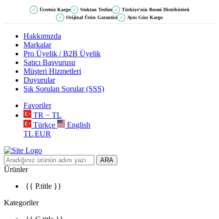
Ücretsiz Kargo
Stoktan Teslim
Türkiye'nin Resmi Distribütörü
✓
✓
✓
Orijinal Ürün Garantisi
Aynı Gün Kargo
✓
✓
Hakkımızda
Markalar
Pro Üyelik / B2B Üyelik
Satıcı Başvurusu
Müşteri Hizmetleri
Duyurular
Sık Sorulan Sorular (SSS)
Favoriler
TR − TL
Türkçe
English
TL
EUR
ARA
Ürünler
{{ P.title }}
Kategoriler