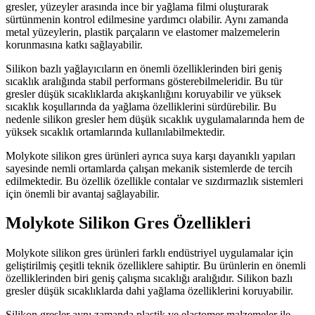
gresler, yüzeyler arasında ince bir yağlama filmi oluşturarak
sürtünmenin kontrol edilmesine yardımcı olabilir. Aynı zamanda
metal yüzeylerin, plastik parçaların ve elastomer malzemelerin
korunmasına katkı sağlayabilir.
Silikon bazlı yağlayıcıların en önemli özelliklerinden biri geniş
sıcaklık aralığında stabil performans gösterebilmeleridir. Bu tür
gresler düşük sıcaklıklarda akışkanlığını koruyabilir ve yüksek
sıcaklık koşullarında da yağlama özelliklerini sürdürebilir. Bu
nedenle silikon gresler hem düşük sıcaklık uygulamalarında hem de
yüksek sıcaklık ortamlarında kullanılabilmektedir.
Molykote silikon gres ürünleri ayrıca suya karşı dayanıklı yapıları
sayesinde nemli ortamlarda çalışan mekanik sistemlerde de tercih
edilmektedir. Bu özellik özellikle contalar ve sızdırmazlık sistemleri
için önemli bir avantaj sağlayabilir.
Molykote Silikon Gres Özellikleri
Molykote silikon gres ürünleri farklı endüstriyel uygulamalar için
geliştirilmiş çeşitli teknik özelliklere sahiptir. Bu ürünlerin en önemli
özelliklerinden biri geniş çalışma sıcaklığı aralığıdır. Silikon bazlı
gresler düşük sıcaklıklarda dahi yağlama özelliklerini koruyabilir.
Silikon gresler aynı zamanda plastik ve elastomer malzemeler ile