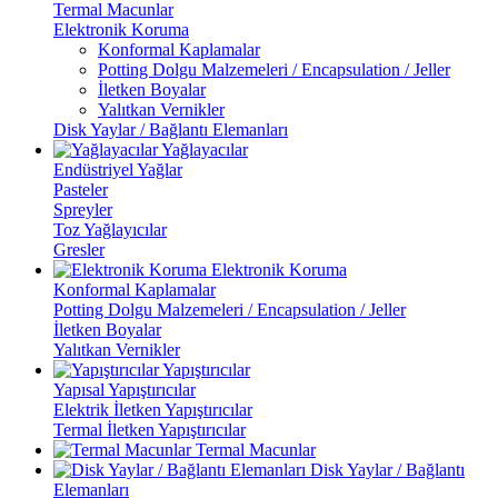
Termal Macunlar
Elektronik Koruma
Konformal Kaplamalar
Potting Dolgu Malzemeleri / Encapsulation / Jeller
İletken Boyalar
Yalıtkan Vernikler
Disk Yaylar / Bağlantı Elemanları
Yağlayacılar
Endüstriyel Yağlar
Pasteler
Spreyler
Toz Yağlayıcılar
Gresler
Elektronik Koruma
Konformal Kaplamalar
Potting Dolgu Malzemeleri / Encapsulation / Jeller
İletken Boyalar
Yalıtkan Vernikler
Yapıştırıcılar
Yapısal Yapıştırıcılar
Elektrik İletken Yapıştırıcılar
Termal İletken Yapıştırıcılar
Termal Macunlar
Disk Yaylar / Bağlantı
Elemanları