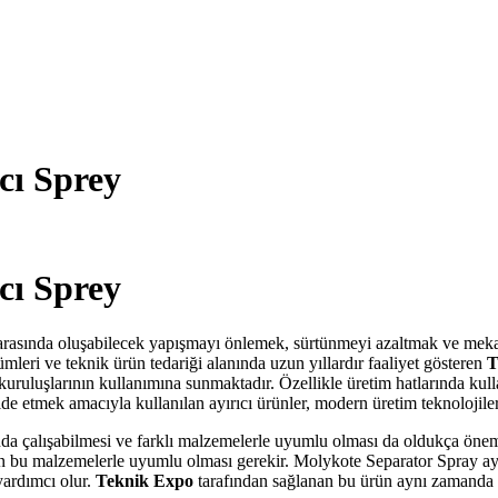
cı Sprey
cı Sprey
arasında oluşabilecek yapışmayı önlemek, sürtünmeyi azaltmak ve mekani
mleri ve teknik ürün tedariği alanında uzun yıllardır faaliyet gösteren
T
ruluşlarının kullanımına sunmaktadır. Özellikle üretim hatlarında kull
e etmek amacıyla kullanılan ayırıcı ürünler, modern üretim teknolojiler
ında çalışabilmesi ve farklı malzemelerle uyumlu olması da oldukça öneml
ün bu malzemelerle uyumlu olması gerekir. Molykote Separator Spray ayı
yardımcı olur.
Teknik Expo
tarafından sağlanan bu ürün aynı zamanda b