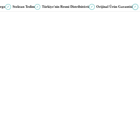
argo
Stoktan Teslim
Türkiye'nin Resmi Distribütörü
Orijinal Ürün Garantisi
✓
✓
✓
✓