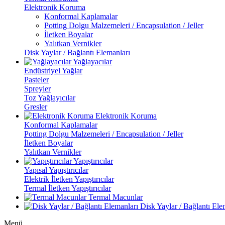
Elektronik Koruma
Konformal Kaplamalar
Potting Dolgu Malzemeleri / Encapsulation / Jeller
İletken Boyalar
Yalıtkan Vernikler
Disk Yaylar / Bağlantı Elemanları
Yağlayacılar
Endüstriyel Yağlar
Pasteler
Spreyler
Toz Yağlayıcılar
Gresler
Elektronik Koruma
Konformal Kaplamalar
Potting Dolgu Malzemeleri / Encapsulation / Jeller
İletken Boyalar
Yalıtkan Vernikler
Yapıştırıcılar
Yapısal Yapıştırıcılar
Elektrik İletken Yapıştırıcılar
Termal İletken Yapıştırıcılar
Termal Macunlar
Disk Yaylar / Bağlantı Ele
Menü