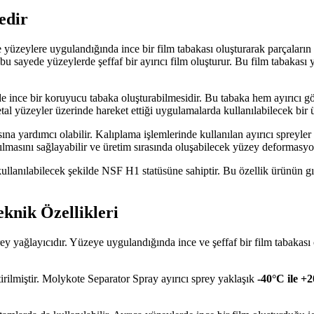
edir
 ve yüzeylere uygulandığında ince bir film tabakası oluşturarak parçalar
e bu sayede yüzeylerde şeffaf bir ayırıcı film oluşturur. Bu film tabaka
erde ince bir koruyucu tabaka oluşturabilmesidir. Bu tabaka hem ayırıcı
al yüzeyler üzerinde hareket ettiği uygulamalarda kullanılabilecek bir ür
 yardımcı olabilir. Kalıplama işlemlerinde kullanılan ayırıcı spreyler 
ılmasını sağlayabilir ve üretim sırasında oluşabilecek yüzey deformasyonl
kullanılabilecek şekilde NSF H1 statüsüne sahiptir. Bu özellik ürünün g
knik Özellikleri
prey yağlayıcıdır. Yüzeye uygulandığında ince ve şeffaf bir film tabakası
ştirilmiştir. Molykote Separator Spray ayırıcı sprey yaklaşık
-40°C ile +