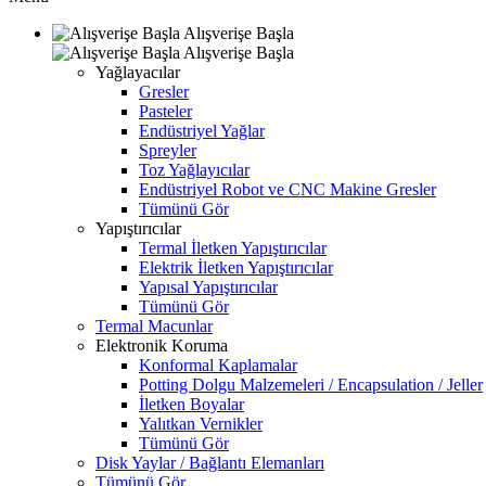
Alışverişe Başla
Alışverişe Başla
Yağlayacılar
Gresler
Pasteler
Endüstriyel Yağlar
Spreyler
Toz Yağlayıcılar
Endüstriyel Robot ve CNC Makine Gresler
Tümünü Gör
Yapıştırıcılar
Termal İletken Yapıştırıcılar
Elektrik İletken Yapıştırıcılar
Yapısal Yapıştırıcılar
Tümünü Gör
Termal Macunlar
Elektronik Koruma
Konformal Kaplamalar
Potting Dolgu Malzemeleri / Encapsulation / Jeller
İletken Boyalar
Yalıtkan Vernikler
Tümünü Gör
Disk Yaylar / Bağlantı Elemanları
Tümünü Gör