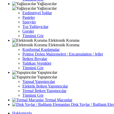
Yağlayacılar
Yağlayacılar
Endüstriyel Yağlar
Pasteler
Spreyler
Toz Yağlayıcılar
Gresler
Tümünü Gör
Elektronik Koruma
Elektronik Koruma
Konformal Kaplamalar
Potting Dolgu Malzemeleri / Encapsulation / Jeller
İletken Boyalar
Yalıtkan Vernikler
Tümünü Gör
Yapıştırıcılar
Yapıştırıcılar
Yapısal Yapıştırıcılar
Elektrik İletken Yapıştırıcılar
Termal İletken Yapıştırıcılar
Tümünü Gör
Termal Macunlar
Disk Yaylar / Bağlantı Ele
Hakkımızda