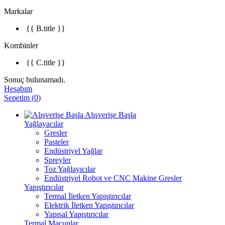
Markalar
{{ B.title }}
Kombinler
{{ C.title }}
Sonuç bulunamadı.
Hesabım
Sepetim
(
0
)
Alışverişe Başla
Yağlayacılar
Gresler
Pasteler
Endüstriyel Yağlar
Spreyler
Toz Yağlayıcılar
Endüstriyel Robot ve CNC Makine Gresler
Yapıştırıcılar
Termal İletken Yapıştırıcılar
Elektrik İletken Yapıştırıcılar
Yapısal Yapıştırıcılar
Termal Macunlar