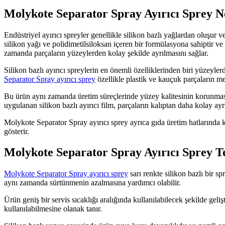
Molykote Separator Spray Ayırıcı Sprey N
Endüstriyel ayırıcı spreyler genellikle silikon bazlı yağlardan oluşur
silikon yağı ve polidimetilsiloksan içeren bir formülasyona sahiptir v
zamanda parçaların yüzeylerden kolay şekilde ayrılmasını sağlar.
Silikon bazlı ayırıcı spreylerin en önemli özelliklerinden biri yüzeyl
Separator Spray ayırıcı sprey
özellikle plastik ve kauçuk parçaların met
Bu ürün aynı zamanda üretim süreçlerinde yüzey kalitesinin korunmasına
uygulanan silikon bazlı ayırıcı film, parçaların kalıptan daha kolay ayr
Molykote Separator Spray ayırıcı sprey ayrıca gıda üretim hatlarında 
gösterir.
Molykote Separator Spray Ayırıcı Sprey Te
Molykote Separator Spray ayırıcı sprey
sarı renkte silikon bazlı bir s
aynı zamanda sürtünmenin azalmasına yardımcı olabilir.
Ürün geniş bir servis sıcaklığı aralığında kullanılabilecek şekilde geli
kullanılabilmesine olanak tanır.