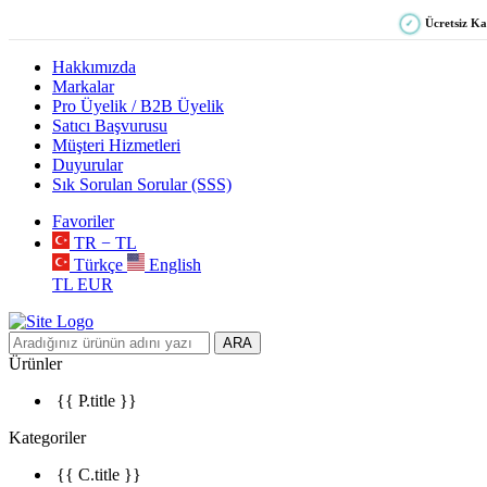
Ücretsiz K
✓
Hakkımızda
Markalar
Pro Üyelik / B2B Üyelik
Satıcı Başvurusu
Müşteri Hizmetleri
Duyurular
Sık Sorulan Sorular (SSS)
Favoriler
TR − TL
Türkçe
English
TL
EUR
ARA
Ürünler
{{ P.title }}
Kategoriler
{{ C.title }}