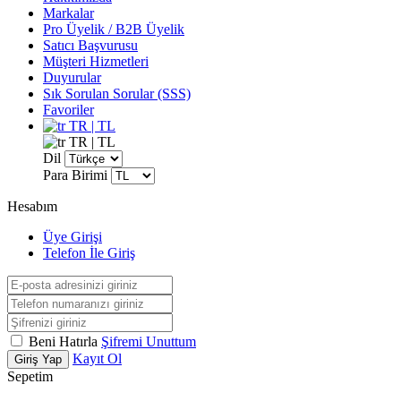
Markalar
Pro Üyelik / B2B Üyelik
Satıcı Başvurusu
Müşteri Hizmetleri
Duyurular
Sık Sorulan Sorular (SSS)
Favoriler
TR | TL
TR | TL
Dil
Para Birimi
Hesabım
Üye Girişi
Telefon İle Giriş
Beni Hatırla
Şifremi Unuttum
Kayıt Ol
Giriş Yap
Sepetim