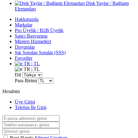
Disk Yaylar / Bağlantı
Elemanları
Hakkımızda
Markalar
Pro Üyelik / B2B Üyelik
Satıcı Başvurusu
Müşteri Hizmetleri
Duyurular
Sık Sorulan Sorular (SSS)
Favoriler
TR | TL
TR | TL
Dil
Para Birimi
Hesabım
Üye Girişi
Telefon İle Giriş
Beni Hatırla
Şifremi Unuttum