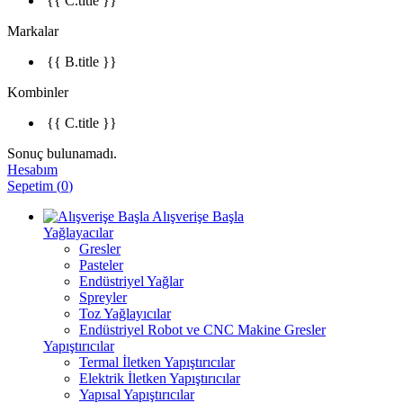
{{ C.title }}
Markalar
{{ B.title }}
Kombinler
{{ C.title }}
Sonuç bulunamadı.
Hesabım
Sepetim
(
0
)
Alışverişe Başla
Yağlayacılar
Gresler
Pasteler
Endüstriyel Yağlar
Spreyler
Toz Yağlayıcılar
Endüstriyel Robot ve CNC Makine Gresler
Yapıştırıcılar
Termal İletken Yapıştırıcılar
Elektrik İletken Yapıştırıcılar
Yapısal Yapıştırıcılar