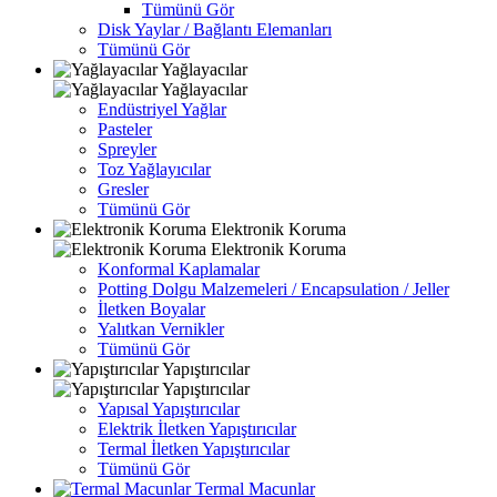
Tümünü Gör
Disk Yaylar / Bağlantı Elemanları
Tümünü Gör
Yağlayacılar
Yağlayacılar
Endüstriyel Yağlar
Pasteler
Spreyler
Toz Yağlayıcılar
Gresler
Tümünü Gör
Elektronik Koruma
Elektronik Koruma
Konformal Kaplamalar
Potting Dolgu Malzemeleri / Encapsulation / Jeller
İletken Boyalar
Yalıtkan Vernikler
Tümünü Gör
Yapıştırıcılar
Yapıştırıcılar
Yapısal Yapıştırıcılar
Elektrik İletken Yapıştırıcılar
Termal İletken Yapıştırıcılar
Tümünü Gör
Termal Macunlar