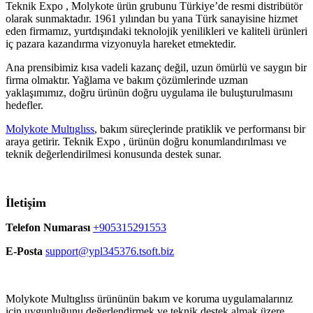
Teknik Expo , Molykote ürün grubunu Türkiye’de resmi distribütör
olarak sunmaktadır. 1961 yılından bu yana Türk sanayisine hizmet
eden firmamız, yurtdışındaki teknolojik yenilikleri ve kaliteli ürünleri
iç pazara kazandırma vizyonuyla hareket etmektedir.
Ana prensibimiz kısa vadeli kazanç değil, uzun ömürlü ve saygın bir
firma olmaktır. Yağlama ve bakım çözümlerinde uzman
yaklaşımımız, doğru ürünün doğru uygulama ile buluşturulmasını
hedefler.
Molykote Multıglıss
, bakım süreçlerinde pratiklik ve performansı bir
araya getirir. Teknik Expo , ürünün doğru konumlandırılması ve
teknik değerlendirilmesi konusunda destek sunar.
İletişim
Telefon Numarası
+905315291553
E-Posta
support@ypl345376.tsoft.biz
Molykote Multıglıss ürününün bakım ve koruma uygulamalarınız
için uygunluğunu değerlendirmek ve teknik destek almak üzere