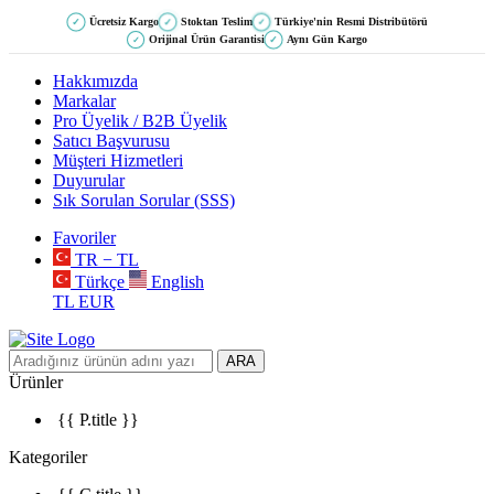
Ücretsiz Kargo
Stoktan Teslim
Türkiye'nin Resmi Distribütörü
✓
✓
✓
Orijinal Ürün Garantisi
Aynı Gün Kargo
✓
✓
Hakkımızda
Markalar
Pro Üyelik / B2B Üyelik
Satıcı Başvurusu
Müşteri Hizmetleri
Duyurular
Sık Sorulan Sorular (SSS)
Favoriler
TR − TL
Türkçe
English
TL
EUR
ARA
Ürünler
{{ P.title }}
Kategoriler