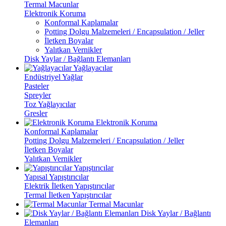
Termal Macunlar
Elektronik Koruma
Konformal Kaplamalar
Potting Dolgu Malzemeleri / Encapsulation / Jeller
İletken Boyalar
Yalıtkan Vernikler
Disk Yaylar / Bağlantı Elemanları
Yağlayacılar
Endüstriyel Yağlar
Pasteler
Spreyler
Toz Yağlayıcılar
Gresler
Elektronik Koruma
Konformal Kaplamalar
Potting Dolgu Malzemeleri / Encapsulation / Jeller
İletken Boyalar
Yalıtkan Vernikler
Yapıştırıcılar
Yapısal Yapıştırıcılar
Elektrik İletken Yapıştırıcılar
Termal İletken Yapıştırıcılar
Termal Macunlar
Disk Yaylar / Bağlantı
Elemanları