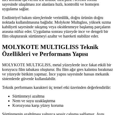
sayesinde ulaşılması zor alanlara hızlı, kontrollü ve homojen
uygulama sağlar.
Endüstriyel bakım süreçlerinde verimlilik, doğru ürünün doğru
noktada kullanılmasına bağlıdır. Molykote Multıglıss, yüksek sızma
kabiliyeti sayesinde sıkışmış veya oksitlenmeye başlamış parçaların
arasına nüfuz eder. Uygulama sonrası yüzeyde ince ve dengeli bir
film oluşturarak sürtünmeyi azaltır ve hareketi stabilize eder.
MOLYKOTE MULTIGLISS Teknik
Özellikleri ve Performans Yapısı
MOLYKOTE MULTIGLISS, metal yüzeylerde ince fakat etkili bir
koruyucu film tabakası oluşturur. Bu film ağır gres kalıntısı bırakmaz
ve yüzeyde birikim yapmaz. İnce yapısı sayesinde hassas mekanik
sistemlerde güvenle kullanılabilir.
Teknik performans karakteri üç temel etki üzerinden değerlendirilir:
Sürtünmeyi azaltma
Nem ve suyu uzaklaştırma
Korozyona karşı yüzey koruma
Sürtünmenin azaltılması yalnızca sessiz çalışma sağlamaz. Aynı