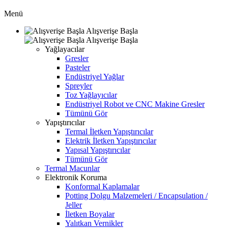
Menü
Alışverişe Başla
Alışverişe Başla
Yağlayacılar
Gresler
Pasteler
Endüstriyel Yağlar
Spreyler
Toz Yağlayıcılar
Endüstriyel Robot ve CNC Makine Gresler
Tümünü Gör
Yapıştırıcılar
Termal İletken Yapıştırıcılar
Elektrik İletken Yapıştırıcılar
Yapısal Yapıştırıcılar
Tümünü Gör
Termal Macunlar
Elektronik Koruma
Konformal Kaplamalar
Potting Dolgu Malzemeleri / Encapsulation /
Jeller
İletken Boyalar
Yalıtkan Vernikler