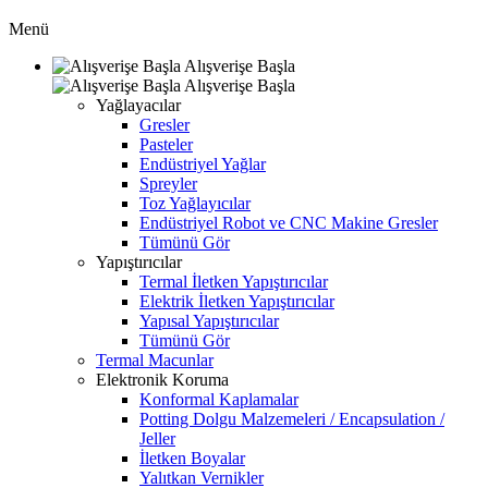
Menü
Alışverişe Başla
Alışverişe Başla
Yağlayacılar
Gresler
Pasteler
Endüstriyel Yağlar
Spreyler
Toz Yağlayıcılar
Endüstriyel Robot ve CNC Makine Gresler
Tümünü Gör
Yapıştırıcılar
Termal İletken Yapıştırıcılar
Elektrik İletken Yapıştırıcılar
Yapısal Yapıştırıcılar
Tümünü Gör
Termal Macunlar
Elektronik Koruma
Konformal Kaplamalar
Potting Dolgu Malzemeleri / Encapsulation /
Jeller
İletken Boyalar
Yalıtkan Vernikler