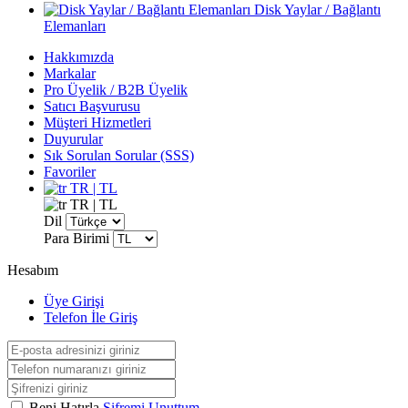
Disk Yaylar / Bağlantı
Elemanları
Hakkımızda
Markalar
Pro Üyelik / B2B Üyelik
Satıcı Başvurusu
Müşteri Hizmetleri
Duyurular
Sık Sorulan Sorular (SSS)
Favoriler
TR | TL
TR | TL
Dil
Para Birimi
Hesabım
Üye Girişi
Telefon İle Giriş
Beni Hatırla
Şifremi Unuttum