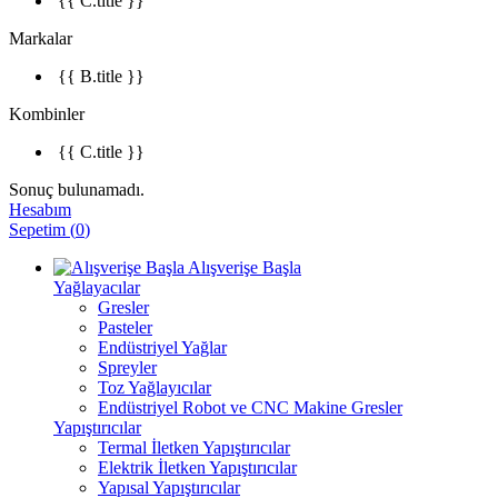
{{ C.title }}
Markalar
{{ B.title }}
Kombinler
{{ C.title }}
Sonuç bulunamadı.
Hesabım
Sepetim
(
0
)
Alışverişe Başla
Yağlayacılar
Gresler
Pasteler
Endüstriyel Yağlar
Spreyler
Toz Yağlayıcılar
Endüstriyel Robot ve CNC Makine Gresler
Yapıştırıcılar
Termal İletken Yapıştırıcılar
Elektrik İletken Yapıştırıcılar
Yapısal Yapıştırıcılar