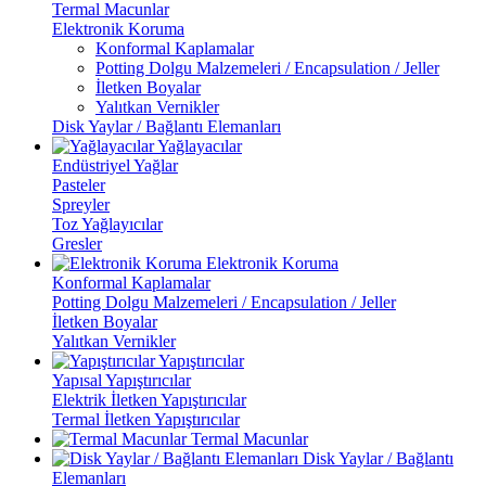
Termal Macunlar
Elektronik Koruma
Konformal Kaplamalar
Potting Dolgu Malzemeleri / Encapsulation / Jeller
İletken Boyalar
Yalıtkan Vernikler
Disk Yaylar / Bağlantı Elemanları
Yağlayacılar
Endüstriyel Yağlar
Pasteler
Spreyler
Toz Yağlayıcılar
Gresler
Elektronik Koruma
Konformal Kaplamalar
Potting Dolgu Malzemeleri / Encapsulation / Jeller
İletken Boyalar
Yalıtkan Vernikler
Yapıştırıcılar
Yapısal Yapıştırıcılar
Elektrik İletken Yapıştırıcılar
Termal İletken Yapıştırıcılar
Termal Macunlar
Disk Yaylar / Bağlantı
Elemanları