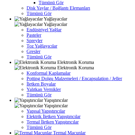
Tümünü Gör
Disk Yaylar / Bağlantı Elemanları
Tümünü Gör
Yağlayacılar
Yağlayacılar
Endüstriyel Yağlar
Pasteler
Spreyler
Toz Yağlayıcılar
Gresler
Tümünü Gör
Elektronik Koruma
Elektronik Koruma
Konformal Kaplamalar
Potting Dolgu Malzemeleri / Encapsulation / Jeller
İletken Boyalar
Yalıtkan Vernikler
Tümünü Gör
Yapıştırıcılar
Yapıştırıcılar
Yapısal Yapıştırıcılar
Elektrik İletken Yapıştırıcılar
Termal İletken Yapıştırıcılar
Tümünü Gör
Termal Macunlar