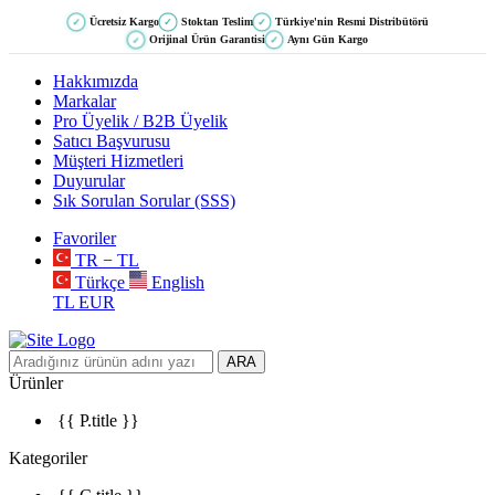
Ücretsiz Kargo
Stoktan Teslim
Türkiye'nin Resmi Distribütörü
✓
✓
✓
Orijinal Ürün Garantisi
Aynı Gün Kargo
✓
✓
Hakkımızda
Markalar
Pro Üyelik / B2B Üyelik
Satıcı Başvurusu
Müşteri Hizmetleri
Duyurular
Sık Sorulan Sorular (SSS)
Favoriler
TR − TL
Türkçe
English
TL
EUR
ARA
Ürünler
{{ P.title }}
Kategoriler