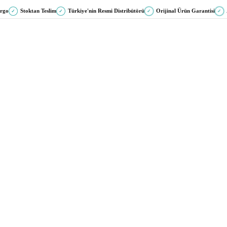
argo
Stoktan Teslim
Türkiye'nin Resmi Distribütörü
Orijinal Ürün Garantisi
✓
✓
✓
✓