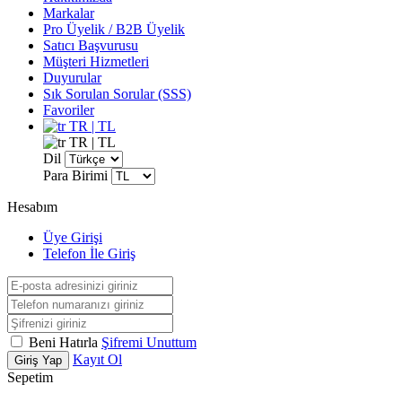
Markalar
Pro Üyelik / B2B Üyelik
Satıcı Başvurusu
Müşteri Hizmetleri
Duyurular
Sık Sorulan Sorular (SSS)
Favoriler
TR | TL
TR | TL
Dil
Para Birimi
Hesabım
Üye Girişi
Telefon İle Giriş
Beni Hatırla
Şifremi Unuttum
Kayıt Ol
Giriş Yap
Sepetim