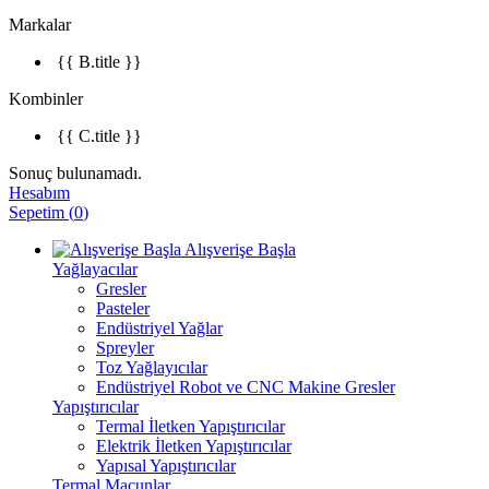
Markalar
{{ B.title }}
Kombinler
{{ C.title }}
Sonuç bulunamadı.
Hesabım
Sepetim
(
0
)
Alışverişe Başla
Yağlayacılar
Gresler
Pasteler
Endüstriyel Yağlar
Spreyler
Toz Yağlayıcılar
Endüstriyel Robot ve CNC Makine Gresler
Yapıştırıcılar
Termal İletken Yapıştırıcılar
Elektrik İletken Yapıştırıcılar
Yapısal Yapıştırıcılar
Termal Macunlar