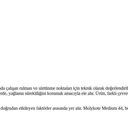
nda çalışan rulman ve sürtünme noktaları için teknik olarak değerlendir
erde, yağlama sürekliliğini korumak amacıyla ele alır. Ürün, farklı çevr
 doğrudan etkileyen faktörler arasında yer alır. Molykote Medium 44, b