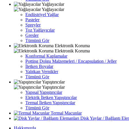
Yağlayacılar
Yağlayacılar
Endüstriyel Yağlar
Pasteler
Spreyler
Toz Yağlayıcılar
Gresler
Tümünü Gör
Elektronik Koruma
Elektronik Koruma
Konformal Kaplamalar
Potting Dolgu Malzemeleri / Encapsulation / Jeller
İletken Boyalar
Yalıtkan Vernikler
Tümünü Gör
Yapıştırıcılar
Yapıştırıcılar
Yapısal Yapıştırıcılar
Elektrik İletken Yapıştırıcılar
Termal İletken Yapıştırıcılar
Tümünü Gör
Termal Macunlar
Disk Yaylar / Bağlantı Ele
Hakkımızda