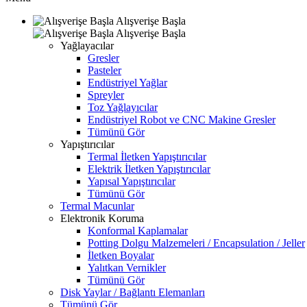
Alışverişe Başla
Alışverişe Başla
Yağlayacılar
Gresler
Pasteler
Endüstriyel Yağlar
Spreyler
Toz Yağlayıcılar
Endüstriyel Robot ve CNC Makine Gresler
Tümünü Gör
Yapıştırıcılar
Termal İletken Yapıştırıcılar
Elektrik İletken Yapıştırıcılar
Yapısal Yapıştırıcılar
Tümünü Gör
Termal Macunlar
Elektronik Koruma
Konformal Kaplamalar
Potting Dolgu Malzemeleri / Encapsulation / Jeller
İletken Boyalar
Yalıtkan Vernikler
Tümünü Gör
Disk Yaylar / Bağlantı Elemanları
Tümünü Gör