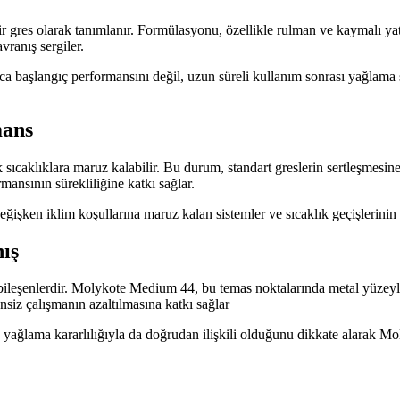
 bir gres olarak tanımlanır. Formülasyonu, özellikle rulman ve kaymalı ya
vranış sergiler.
aşlangıç performansını değil, uzun süreli kullanım sonrası yağlama sü
mans
caklıklara maruz kalabilir. Bu durum, standart greslerin sertleşmesin
mansının sürekliliğine katkı sağlar.
değişken iklim koşullarına maruz kalan sistemler ve sıcaklık geçişlerini
ış
 bileşenlerdir. Molykote Medium 44, bu temas noktalarında metal yüzeyl
siz çalışmanın azaltılmasına katkı sağlar
 yağlama kararlılığıyla da doğrudan ilişkili olduğunu dikkate alarak M