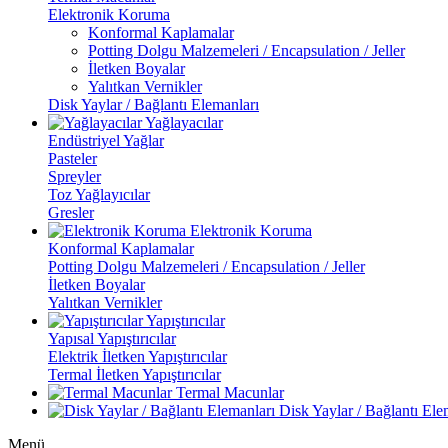
Elektronik Koruma
Konformal Kaplamalar
Potting Dolgu Malzemeleri / Encapsulation / Jeller
İletken Boyalar
Yalıtkan Vernikler
Disk Yaylar / Bağlantı Elemanları
Yağlayacılar
Endüstriyel Yağlar
Pasteler
Spreyler
Toz Yağlayıcılar
Gresler
Elektronik Koruma
Konformal Kaplamalar
Potting Dolgu Malzemeleri / Encapsulation / Jeller
İletken Boyalar
Yalıtkan Vernikler
Yapıştırıcılar
Yapısal Yapıştırıcılar
Elektrik İletken Yapıştırıcılar
Termal İletken Yapıştırıcılar
Termal Macunlar
Disk Yaylar / Bağlantı Ele
Menü