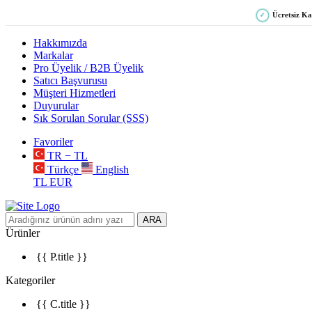
Ücretsiz K
✓
Hakkımızda
Markalar
Pro Üyelik / B2B Üyelik
Satıcı Başvurusu
Müşteri Hizmetleri
Duyurular
Sık Sorulan Sorular (SSS)
Favoriler
TR − TL
Türkçe
English
TL
EUR
ARA
Ürünler
{{ P.title }}
Kategoriler
{{ C.title }}