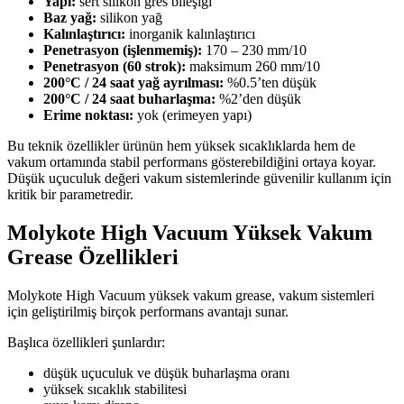
Yapı:
sert silikon gres bileşiği
Baz yağ:
silikon yağ
Kalınlaştırıcı:
inorganik kalınlaştırıcı
Penetrasyon (işlenmemiş):
170 – 230 mm/10
Penetrasyon (60 strok):
maksimum 260 mm/10
200°C / 24 saat yağ ayrılması:
%0.5’ten düşük
200°C / 24 saat buharlaşma:
%2’den düşük
Erime noktası:
yok (erimeyen yapı)
Bu teknik özellikler ürünün hem yüksek sıcaklıklarda hem de
vakum ortamında stabil performans gösterebildiğini ortaya koyar.
Düşük uçuculuk değeri vakum sistemlerinde güvenilir kullanım için
kritik bir parametredir.
Molykote High Vacuum Yüksek Vakum
Grease Özellikleri
Molykote High Vacuum yüksek vakum grease, vakum sistemleri
için geliştirilmiş birçok performans avantajı sunar.
Başlıca özellikleri şunlardır:
düşük uçuculuk ve düşük buharlaşma oranı
yüksek sıcaklık stabilitesi