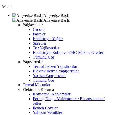
Menü
Alışverişe Başla
Alışverişe Başla
Yağlayacılar
Gresler
Pasteler
Endüstriyel Yağlar
Spreyler
Toz Yağlayıcılar
Endüstriyel Robot ve CNC Makine Gresler
Tümünü Gör
Yapıştırıcılar
Termal İletken Yapıştırıcılar
Elektrik İletken Yapıştırıcılar
Yapısal Yapıştırıcılar
Tümünü Gör
Termal Macunlar
Elektronik Koruma
Konformal Kaplamalar
Potting Dolgu Malzemeleri / Encapsulation /
Jeller
İletken Boyalar
Yalıtkan Vernikler