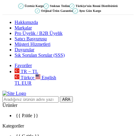
Ücretsiz Kargo
Stoktan Teslim
Türkiye'nin Resmi Distribütörü
✓
✓
✓
Orijinal Ürün Garantisi
Aynı Gün Kargo
✓
✓
Hakkımızda
Markalar
Pro Üyelik / B2B Üyelik
Satıcı Başvurusu
Müşteri Hizmetleri
Duyurular
Sık Sorulan Sorular (SSS)
Favoriler
TR − TL
Türkçe
English
TL
EUR
ARA
Ürünler
{{ P.title }}
Kategoriler