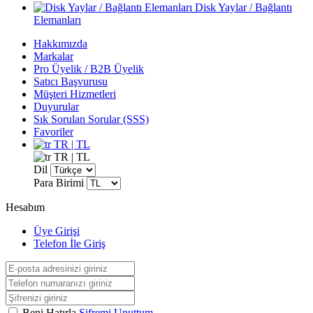
Disk Yaylar / Bağlantı
Elemanları
Hakkımızda
Markalar
Pro Üyelik / B2B Üyelik
Satıcı Başvurusu
Müşteri Hizmetleri
Duyurular
Sık Sorulan Sorular (SSS)
Favoriler
TR | TL
TR | TL
Dil
Para Birimi
Hesabım
Üye Girişi
Telefon İle Giriş
Beni Hatırla
Şifremi Unuttum