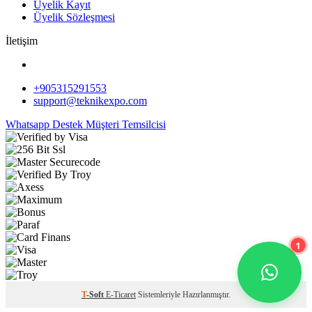
Üyelik Kayıt
Üyelik Sözleşmesi
İletişim
+905315291553
support@teknikexpo.com
Whatsapp Destek
Müşteri Temsilcisi
1
T
-Soft
E-Ticaret
Sistemleriyle Hazırlanmıştır.