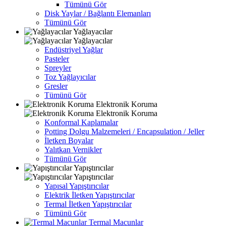
Tümünü Gör
Disk Yaylar / Bağlantı Elemanları
Tümünü Gör
Yağlayacılar
Yağlayacılar
Endüstriyel Yağlar
Pasteler
Spreyler
Toz Yağlayıcılar
Gresler
Tümünü Gör
Elektronik Koruma
Elektronik Koruma
Konformal Kaplamalar
Potting Dolgu Malzemeleri / Encapsulation / Jeller
İletken Boyalar
Yalıtkan Vernikler
Tümünü Gör
Yapıştırıcılar
Yapıştırıcılar
Yapısal Yapıştırıcılar
Elektrik İletken Yapıştırıcılar
Termal İletken Yapıştırıcılar
Tümünü Gör
Termal Macunlar