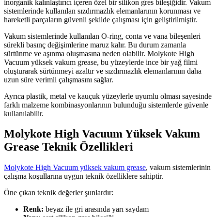
inorganik kalınlaştırıcı içeren özel bir silikon gres bileşiğidir. Vakum
sistemlerinde kullanılan sızdırmazlık elemanlarının korunması ve
hareketli parçaların güvenli şekilde çalışması için geliştirilmiştir.
Vakum sistemlerinde kullanılan O-ring, conta ve vana bileşenleri
sürekli basınç değişimlerine maruz kalır. Bu durum zamanla
sürtünme ve aşınma oluşmasına neden olabilir. Molykote High
Vacuum yüksek vakum grease, bu yüzeylerde ince bir yağ filmi
oluşturarak sürtünmeyi azaltır ve sızdırmazlık elemanlarının daha
uzun süre verimli çalışmasını sağlar.
Ayrıca plastik, metal ve kauçuk yüzeylerle uyumlu olması sayesinde
farklı malzeme kombinasyonlarının bulunduğu sistemlerde güvenle
kullanılabilir.
Molykote High Vacuum Yüksek Vakum
Grease Teknik Özellikleri
Molykote High Vacuum yüksek vakum grease
, vakum sistemlerinin
çalışma koşullarına uygun teknik özelliklere sahiptir.
Öne çıkan teknik değerler şunlardır:
Renk:
beyaz ile gri arasında yarı saydam