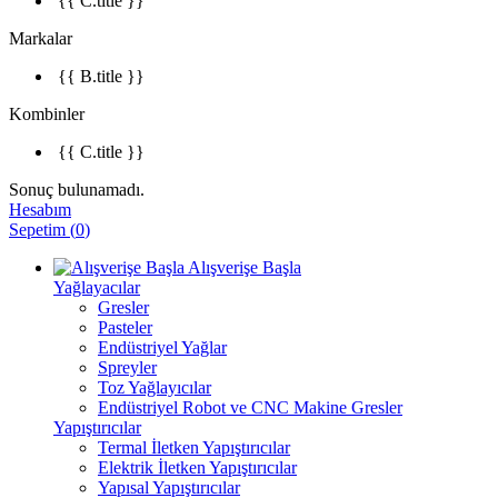
{{ C.title }}
Markalar
{{ B.title }}
Kombinler
{{ C.title }}
Sonuç bulunamadı.
Hesabım
Sepetim
(
0
)
Alışverişe Başla
Yağlayacılar
Gresler
Pasteler
Endüstriyel Yağlar
Spreyler
Toz Yağlayıcılar
Endüstriyel Robot ve CNC Makine Gresler
Yapıştırıcılar
Termal İletken Yapıştırıcılar
Elektrik İletken Yapıştırıcılar
Yapısal Yapıştırıcılar