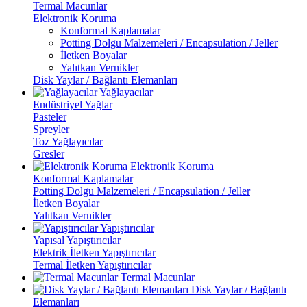
Termal Macunlar
Elektronik Koruma
Konformal Kaplamalar
Potting Dolgu Malzemeleri / Encapsulation / Jeller
İletken Boyalar
Yalıtkan Vernikler
Disk Yaylar / Bağlantı Elemanları
Yağlayacılar
Endüstriyel Yağlar
Pasteler
Spreyler
Toz Yağlayıcılar
Gresler
Elektronik Koruma
Konformal Kaplamalar
Potting Dolgu Malzemeleri / Encapsulation / Jeller
İletken Boyalar
Yalıtkan Vernikler
Yapıştırıcılar
Yapısal Yapıştırıcılar
Elektrik İletken Yapıştırıcılar
Termal İletken Yapıştırıcılar
Termal Macunlar
Disk Yaylar / Bağlantı
Elemanları