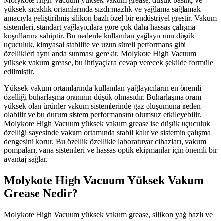
Molykote High Vacuum yüksek vakum grease, düşük basınç ve
yüksek sıcaklık ortamlarında sızdırmazlık ve yağlama sağlamak
amacıyla geliştirilmiş silikon bazlı özel bir endüstriyel grestir. Vakum
sistemleri, standart yağlayıcılara göre çok daha hassas çalışma
koşullarına sahiptir. Bu nedenle kullanılan yağlayıcının düşük
uçuculuk, kimyasal stabilite ve uzun süreli performans gibi
özellikleri aynı anda sunması gerekir. Molykote High Vacuum
yüksek vakum grease, bu ihtiyaçlara cevap verecek şekilde formüle
edilmiştir.
Yüksek vakum ortamlarında kullanılan yağlayıcıların en önemli
özelliği buharlaşma oranının düşük olmasıdır. Buharlaşma oranı
yüksek olan ürünler vakum sistemlerinde gaz oluşumuna neden
olabilir ve bu durum sistem performansını olumsuz etkileyebilir.
Molykote High Vacuum yüksek vakum grease ise düşük uçuculuk
özelliği sayesinde vakum ortamında stabil kalır ve sistemin çalışma
dengesini korur. Bu özellik özellikle laboratuvar cihazları, vakum
pompaları, vana sistemleri ve hassas optik ekipmanlar için önemli bir
avantaj sağlar.
Molykote High Vacuum Yüksek Vakum
Grease Nedir?
Molykote High Vacuum yüksek vakum grease, silikon yağ bazlı ve