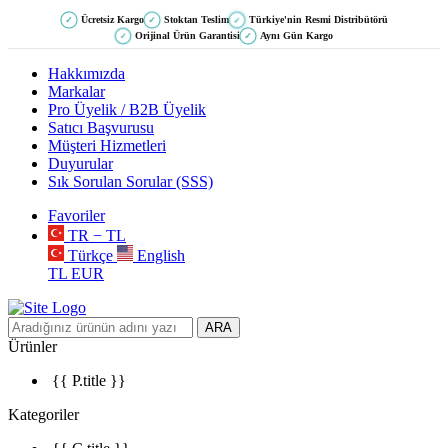
Ücretsiz Kargo
Stoktan Teslim
Türkiye'nin Resmi Distribütörü
✓
✓
✓
Orijinal Ürün Garantisi
Aynı Gün Kargo
✓
✓
Hakkımızda
Markalar
Pro Üyelik / B2B Üyelik
Satıcı Başvurusu
Müşteri Hizmetleri
Duyurular
Sık Sorulan Sorular (SSS)
Favoriler
TR − TL
Türkçe
English
TL
EUR
ARA
Ürünler
{{ P.title }}
Kategoriler