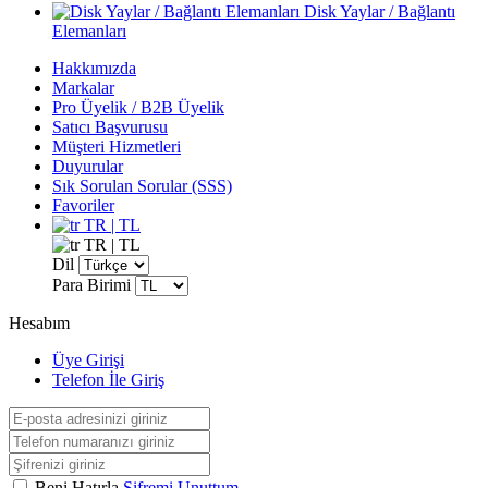
Disk Yaylar / Bağlantı
Elemanları
Hakkımızda
Markalar
Pro Üyelik / B2B Üyelik
Satıcı Başvurusu
Müşteri Hizmetleri
Duyurular
Sık Sorulan Sorular (SSS)
Favoriler
TR | TL
TR | TL
Dil
Para Birimi
Hesabım
Üye Girişi
Telefon İle Giriş
Beni Hatırla
Şifremi Unuttum