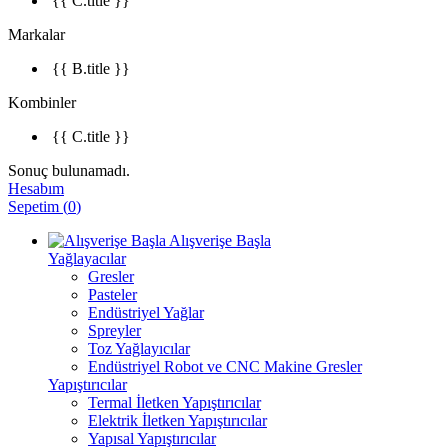
{{ C.title }}
Markalar
{{ B.title }}
Kombinler
{{ C.title }}
Sonuç bulunamadı.
Hesabım
Sepetim
(
0
)
Alışverişe Başla
Yağlayacılar
Gresler
Pasteler
Endüstriyel Yağlar
Spreyler
Toz Yağlayıcılar
Endüstriyel Robot ve CNC Makine Gresler
Yapıştırıcılar
Termal İletken Yapıştırıcılar
Elektrik İletken Yapıştırıcılar
Yapısal Yapıştırıcılar