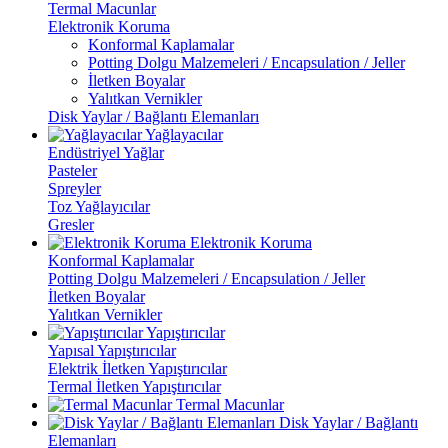
Termal Macunlar
Elektronik Koruma
Konformal Kaplamalar
Potting Dolgu Malzemeleri / Encapsulation / Jeller
İletken Boyalar
Yalıtkan Vernikler
Disk Yaylar / Bağlantı Elemanları
Yağlayacılar
Endüstriyel Yağlar
Pasteler
Spreyler
Toz Yağlayıcılar
Gresler
Elektronik Koruma
Konformal Kaplamalar
Potting Dolgu Malzemeleri / Encapsulation / Jeller
İletken Boyalar
Yalıtkan Vernikler
Yapıştırıcılar
Yapısal Yapıştırıcılar
Elektrik İletken Yapıştırıcılar
Termal İletken Yapıştırıcılar
Termal Macunlar
Disk Yaylar / Bağlantı
Elemanları