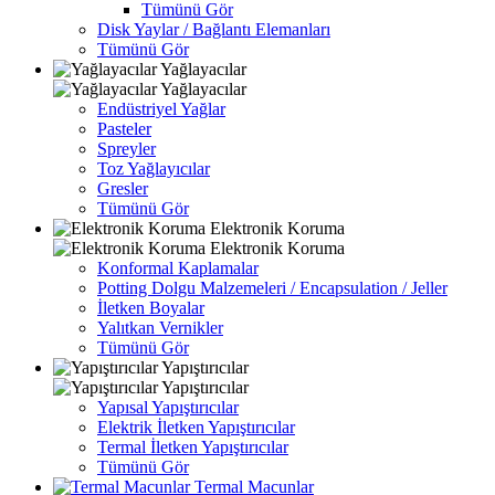
Tümünü Gör
Disk Yaylar / Bağlantı Elemanları
Tümünü Gör
Yağlayacılar
Yağlayacılar
Endüstriyel Yağlar
Pasteler
Spreyler
Toz Yağlayıcılar
Gresler
Tümünü Gör
Elektronik Koruma
Elektronik Koruma
Konformal Kaplamalar
Potting Dolgu Malzemeleri / Encapsulation / Jeller
İletken Boyalar
Yalıtkan Vernikler
Tümünü Gör
Yapıştırıcılar
Yapıştırıcılar
Yapısal Yapıştırıcılar
Elektrik İletken Yapıştırıcılar
Termal İletken Yapıştırıcılar
Tümünü Gör
Termal Macunlar