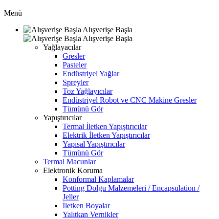
Menü
Alışverişe Başla
Alışverişe Başla
Yağlayacılar
Gresler
Pasteler
Endüstriyel Yağlar
Spreyler
Toz Yağlayıcılar
Endüstriyel Robot ve CNC Makine Gresler
Tümünü Gör
Yapıştırıcılar
Termal İletken Yapıştırıcılar
Elektrik İletken Yapıştırıcılar
Yapısal Yapıştırıcılar
Tümünü Gör
Termal Macunlar
Elektronik Koruma
Konformal Kaplamalar
Potting Dolgu Malzemeleri / Encapsulation /
Jeller
İletken Boyalar
Yalıtkan Vernikler