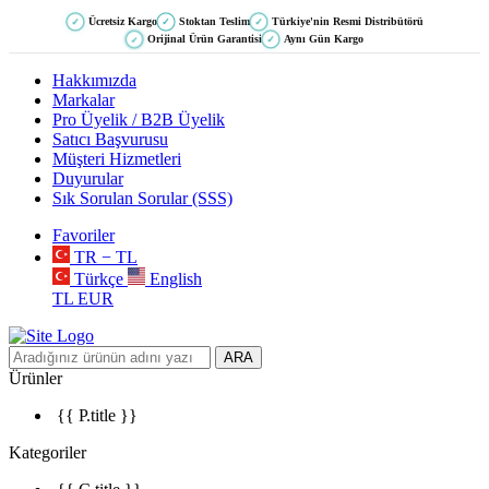
Ücretsiz Kargo
Stoktan Teslim
Türkiye'nin Resmi Distribütörü
✓
✓
✓
Orijinal Ürün Garantisi
Aynı Gün Kargo
✓
✓
Hakkımızda
Markalar
Pro Üyelik / B2B Üyelik
Satıcı Başvurusu
Müşteri Hizmetleri
Duyurular
Sık Sorulan Sorular (SSS)
Favoriler
TR − TL
Türkçe
English
TL
EUR
ARA
Ürünler
{{ P.title }}
Kategoriler