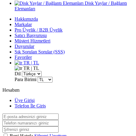
Disk Yaylar / Bağlantı
Elemanları
Hakkımızda
Markalar
Pro Üyelik / B2B Üyelik
Satıcı Başvurusu
Müşteri Hizmetleri
Duyurular
Sık Sorulan Sorular (SSS)
Favoriler
TR | TL
TR | TL
Dil
Para Birimi
Hesabım
Üye Girişi
Telefon İle Giriş
Beni Hatırla
Şifremi Unuttum