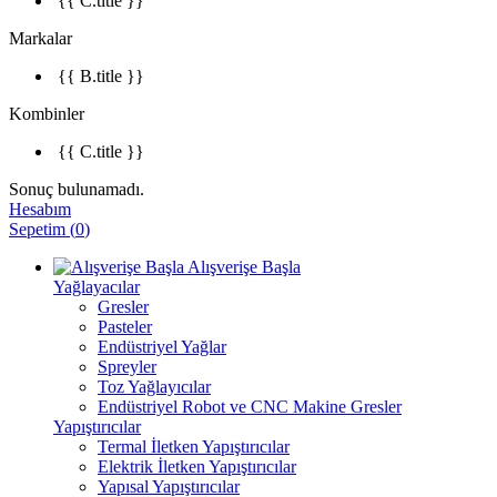
{{ C.title }}
Markalar
{{ B.title }}
Kombinler
{{ C.title }}
Sonuç bulunamadı.
Hesabım
Sepetim
(
0
)
Alışverişe Başla
Yağlayacılar
Gresler
Pasteler
Endüstriyel Yağlar
Spreyler
Toz Yağlayıcılar
Endüstriyel Robot ve CNC Makine Gresler
Yapıştırıcılar
Termal İletken Yapıştırıcılar
Elektrik İletken Yapıştırıcılar
Yapısal Yapıştırıcılar