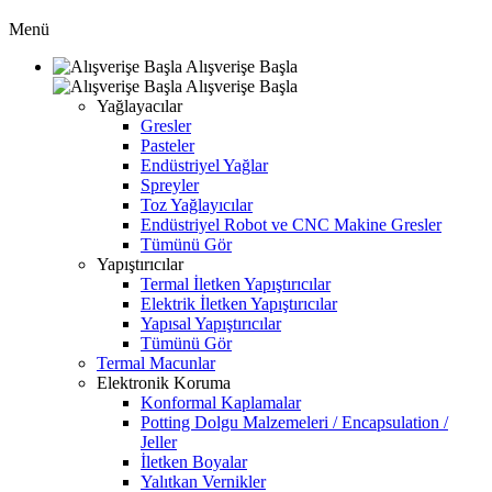
Menü
Alışverişe Başla
Alışverişe Başla
Yağlayacılar
Gresler
Pasteler
Endüstriyel Yağlar
Spreyler
Toz Yağlayıcılar
Endüstriyel Robot ve CNC Makine Gresler
Tümünü Gör
Yapıştırıcılar
Termal İletken Yapıştırıcılar
Elektrik İletken Yapıştırıcılar
Yapısal Yapıştırıcılar
Tümünü Gör
Termal Macunlar
Elektronik Koruma
Konformal Kaplamalar
Potting Dolgu Malzemeleri / Encapsulation /
Jeller
İletken Boyalar
Yalıtkan Vernikler