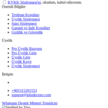
KVKK Sözleşmesi'ni
, okudum, kabul ediyorum.
Önemli Bilgiler
Teslimat Koşulları
Üyelik Sözleşmesi
Satış Sözleşmesi
Garanti ve İade Koşulları
Gizlilik ve Güvenlik
Üyelik
Pro Üyelik Başvuru
Pro Üyelik Giriş
Üyelik Giriş
Üyelik Kayıt
Üyelik Sözleşmesi
İletişim
+905315291553
support@teknikexpo.com
Whatsapp Destek
Müşteri Temsilcisi