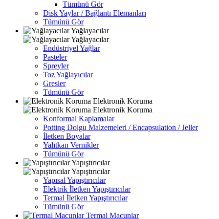
Tümünü Gör
Disk Yaylar / Bağlantı Elemanları
Tümünü Gör
Yağlayacılar
Yağlayacılar
Endüstriyel Yağlar
Pasteler
Spreyler
Toz Yağlayıcılar
Gresler
Tümünü Gör
Elektronik Koruma
Elektronik Koruma
Konformal Kaplamalar
Potting Dolgu Malzemeleri / Encapsulation / Jeller
İletken Boyalar
Yalıtkan Vernikler
Tümünü Gör
Yapıştırıcılar
Yapıştırıcılar
Yapısal Yapıştırıcılar
Elektrik İletken Yapıştırıcılar
Termal İletken Yapıştırıcılar
Tümünü Gör
Termal Macunlar