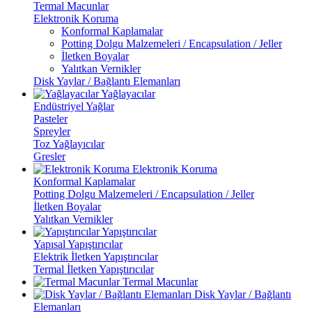
Termal Macunlar
Elektronik Koruma
Konformal Kaplamalar
Potting Dolgu Malzemeleri / Encapsulation / Jeller
İletken Boyalar
Yalıtkan Vernikler
Disk Yaylar / Bağlantı Elemanları
Yağlayacılar
Endüstriyel Yağlar
Pasteler
Spreyler
Toz Yağlayıcılar
Gresler
Elektronik Koruma
Konformal Kaplamalar
Potting Dolgu Malzemeleri / Encapsulation / Jeller
İletken Boyalar
Yalıtkan Vernikler
Yapıştırıcılar
Yapısal Yapıştırıcılar
Elektrik İletken Yapıştırıcılar
Termal İletken Yapıştırıcılar
Termal Macunlar
Disk Yaylar / Bağlantı
Elemanları