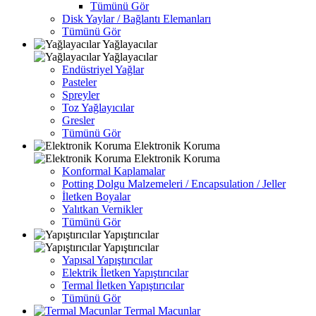
Tümünü Gör
Disk Yaylar / Bağlantı Elemanları
Tümünü Gör
Yağlayacılar
Yağlayacılar
Endüstriyel Yağlar
Pasteler
Spreyler
Toz Yağlayıcılar
Gresler
Tümünü Gör
Elektronik Koruma
Elektronik Koruma
Konformal Kaplamalar
Potting Dolgu Malzemeleri / Encapsulation / Jeller
İletken Boyalar
Yalıtkan Vernikler
Tümünü Gör
Yapıştırıcılar
Yapıştırıcılar
Yapısal Yapıştırıcılar
Elektrik İletken Yapıştırıcılar
Termal İletken Yapıştırıcılar
Tümünü Gör
Termal Macunlar