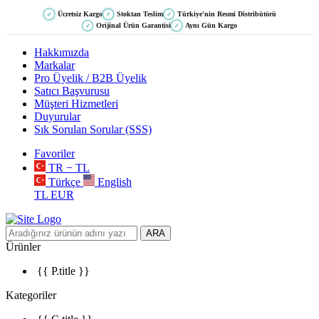
Ücretsiz Kargo
Stoktan Teslim
Türkiye'nin Resmi Distribütörü
✓
✓
✓
Orijinal Ürün Garantisi
Aynı Gün Kargo
✓
✓
Hakkımızda
Markalar
Pro Üyelik / B2B Üyelik
Satıcı Başvurusu
Müşteri Hizmetleri
Duyurular
Sık Sorulan Sorular (SSS)
Favoriler
TR − TL
Türkçe
English
TL
EUR
ARA
Ürünler
{{ P.title }}
Kategoriler