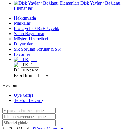
Disk Yaylar / Bağlantı
Elemanları
Hakkımızda
Markalar
Pro Üyelik / B2B Üyelik
Satıcı Başvurusu
Müşteri Hizmetleri
Duyurular
Sık Sorulan Sorular (SSS)
Favoriler
TR | TL
TR | TL
Dil
Para Birimi
Hesabım
Üye Girişi
Telefon İle Giriş
Beni Hatırla
Şifremi Unuttum