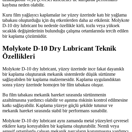
kaybına neden olabilir.
Kuru film yağlayıcı kaplamalar ise yüzey üzerinde katı bir yağlama
tabakası oluşturduğu için dış etkenlerden daha az etkilenir. Molykote
D-10 dry lubricant bu nedenle özellikle kirli, tozlu veya yüksek
sıcaklık değişimlerinin bulunduğu çalışma ortamlarında tercih edilen
bir kaplama çözümüdür.
Molykote D-10 Dry Lubricant Teknik
Özellikleri
Molykote D-10 dry lubricant, yüzey üzerinde ince fakat dayanıklı
bir kaplama oluşturarak mekanik sistemlerde düşük sürtünme
sağlayabilen bir kaplama malzemesidir. Kaplama uygulandıktan
sonra yüzey üzerinde homojen bir film tabakası oluşur.
Bu film tabakası mekanik hareket sırasında sürtünmenin
azaltılmasına yardımcı olabilir ve aşınma riskinin kontrol edilmesine
katkı sağlayabilir. Kaplama yüzeye güçlü şekilde tutunur ve
mekanik hareket sırasında stabil bir performans sunabilir.
Molykote D-10 dry lubricant aynı zamanda metal yüzeyleri çevresel
etkilere karşı koruyabilen bir kaplama oluşturabilir. Nemli veya
agresif ortamlarda çalışan mekanik parçaların korunmasına yardımcı