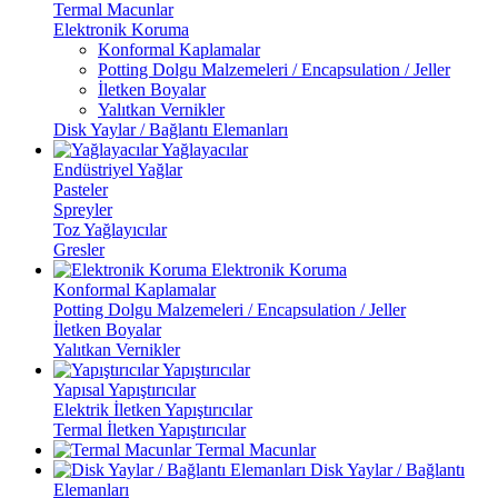
Termal Macunlar
Elektronik Koruma
Konformal Kaplamalar
Potting Dolgu Malzemeleri / Encapsulation / Jeller
İletken Boyalar
Yalıtkan Vernikler
Disk Yaylar / Bağlantı Elemanları
Yağlayacılar
Endüstriyel Yağlar
Pasteler
Spreyler
Toz Yağlayıcılar
Gresler
Elektronik Koruma
Konformal Kaplamalar
Potting Dolgu Malzemeleri / Encapsulation / Jeller
İletken Boyalar
Yalıtkan Vernikler
Yapıştırıcılar
Yapısal Yapıştırıcılar
Elektrik İletken Yapıştırıcılar
Termal İletken Yapıştırıcılar
Termal Macunlar
Disk Yaylar / Bağlantı
Elemanları