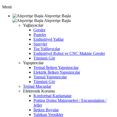
Menü
Alışverişe Başla
Alışverişe Başla
Yağlayacılar
Gresler
Pasteler
Endüstriyel Yağlar
Spreyler
Toz Yağlayıcılar
Endüstriyel Robot ve CNC Makine Gresler
Tümünü Gör
Yapıştırıcılar
Termal İletken Yapıştırıcılar
Elektrik İletken Yapıştırıcılar
Yapısal Yapıştırıcılar
Tümünü Gör
Termal Macunlar
Elektronik Koruma
Konformal Kaplamalar
Potting Dolgu Malzemeleri / Encapsulation /
Jeller
İletken Boyalar
Yalıtkan Vernikler