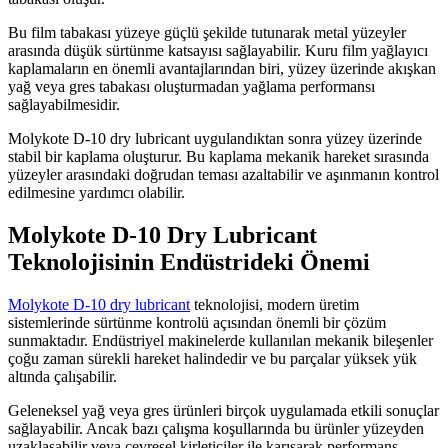
Bu film tabakası yüzeye güçlü şekilde tutunarak metal yüzeyler
arasında düşük sürtünme katsayısı sağlayabilir. Kuru film yağlayıcı
kaplamaların en önemli avantajlarından biri, yüzey üzerinde akışkan
yağ veya gres tabakası oluşturmadan yağlama performansı
sağlayabilmesidir.
Molykote D-10 dry lubricant uygulandıktan sonra yüzey üzerinde
stabil bir kaplama oluşturur. Bu kaplama mekanik hareket sırasında
yüzeyler arasındaki doğrudan teması azaltabilir ve aşınmanın kontrol
edilmesine yardımcı olabilir.
Molykote D-10 Dry Lubricant
Teknolojisinin Endüstrideki Önemi
Molykote D-10 dry lubricant
teknolojisi, modern üretim
sistemlerinde sürtünme kontrolü açısından önemli bir çözüm
sunmaktadır. Endüstriyel makinelerde kullanılan mekanik bileşenler
çoğu zaman sürekli hareket halindedir ve bu parçalar yüksek yük
altında çalışabilir.
Geleneksel yağ veya gres ürünleri birçok uygulamada etkili sonuçlar
sağlayabilir. Ancak bazı çalışma koşullarında bu ürünler yüzeyden
uzaklaşabilir veya çevresel kirleticiler ile karışarak performans