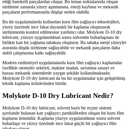
ettiği hareketli parçalardan oluşur. Bu temas noktalarında oluşan
sürtünme zamanla yüzey aşınmasına, enerji kaybına ve mekanik
parçaların performansında düşüşe neden olabilir.
Bu tür uygulamalarda kullanılan kuru film yağlayıcı teknolojileri,
yüzey üzerinde ince fakat dayanıklı bir kaplama oluşturarak
sürtünmenin kontrol edilmesine yardımcı olur. Molykote D-10 dry
lubricant, yüzeye uygulandıktan sonra solventin buharlaşması ile
birlikte katı bir yağlama tabakası oluşturur. Bu tabaka metal yüzeyler
arasında düşük sürtünme sağlayabilir ve mekanik parçaların daha
stabil çalışmasına katkı sağlayabilir.
Modern endüstriyel uygulamalarda kuru film yağlayıcı kaplamalar
özellikle otomotiv sektörü, makine imalatı, savunma sanayi ve
hassas mekanik sistemlerde yaygın şekilde kullanılmaktadır.
Molykote D-10 dry lubricant da bu tür uygulamalar için geliştirilmiş
teknik kaplama ürünlerinden biridir.
Molykote D-10 Dry Lubricant Nedir?
Molykote D-10 dry lubricant, solvent bazlı bir reçine sistemi
içerisinde bulunan katı yağlayıcı partiküllerden oluşan bir kuru film
kaplama ürünüdür. Kaplama yüzeye uygulandıktan sonra solvent
buharlaşır ve yüzey üzerinde ince fakat güçlü bir yağlayıcı film
tabakası oluşur.