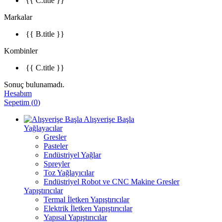
{{ C.title }}
Markalar
{{ B.title }}
Kombinler
{{ C.title }}
Sonuç bulunamadı.
Hesabım
Sepetim
(
0
)
Alışverişe Başla
Yağlayacılar
Gresler
Pasteler
Endüstriyel Yağlar
Spreyler
Toz Yağlayıcılar
Endüstriyel Robot ve CNC Makine Gresler
Yapıştırıcılar
Termal İletken Yapıştırıcılar
Elektrik İletken Yapıştırıcılar
Yapısal Yapıştırıcılar