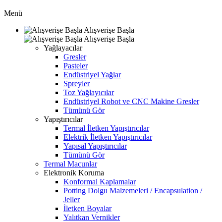
Menü
Alışverişe Başla
Alışverişe Başla
Yağlayacılar
Gresler
Pasteler
Endüstriyel Yağlar
Spreyler
Toz Yağlayıcılar
Endüstriyel Robot ve CNC Makine Gresler
Tümünü Gör
Yapıştırıcılar
Termal İletken Yapıştırıcılar
Elektrik İletken Yapıştırıcılar
Yapısal Yapıştırıcılar
Tümünü Gör
Termal Macunlar
Elektronik Koruma
Konformal Kaplamalar
Potting Dolgu Malzemeleri / Encapsulation /
Jeller
İletken Boyalar
Yalıtkan Vernikler