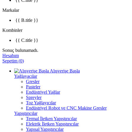
{{ C.title }}
Markalar
{{ B.title }}
Kombinler
{{ C.title }}
Sonuç bulunamadı.
Hesabım
Sepetim
(
0
)
Alışverişe Başla
Yağlayacılar
Gresler
Pasteler
Endüstriyel Yağlar
Spreyler
Toz Yağlayıcılar
Endüstriyel Robot ve CNC Makine Gresler
Yapıştırıcılar
Termal İletken Yapıştırıcılar
Elektrik İletken Yapıştırıcılar
Yapısal Yapıştırıcılar