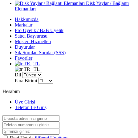
Disk Yaylar / Bağlantı
Elemanları
Hakkımızda
Markalar
Pro Üyelik / B2B Üyelik
Satıcı Başvurusu
Müşteri Hizmetleri
Duyurular
Sık Sorulan Sorular (SSS)
Favoriler
TR | TL
TR | TL
Dil
Para Birimi
Hesabım
Üye Girişi
Telefon İle Giriş
Beni Hatırla
Şifremi Unuttum