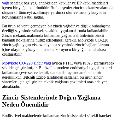
yağı
sentetik baz yağ, antioksidan katkılar ve EP katkı maddeleri
içeren bir yağlama ürünüdür. Bu bileşenler zincir mekanizmalarında
oluşan sürtünmeyi azaltmaya yardımcı olur ve metal yüzeylerin
korunmasına katkı sağlar.
Bu ürün solvent içermeyen bir zincir yağıdır ve düşük buharlaşma
özelliği sayesinde yüksek sıcaklık uygulamalarında kullanılabilir.
Zincir mekanizmalarında kullanılan yağlama ürünlerinin zincir
bağlantı noktalarına nüfuz edebilmesi gerekir. Molykote CO-220
zincir yağı uygun viskozite yapısı sayesinde zincir bağlantılarının
içine ulaşarak yüzeyler arasında koruyucu bir yağlama tabakası
oluşturabilir.
Molykote CO-220 zincir yağı
ayrıca PTFE veya PFAS içermeyecek
şekilde geliştirilmiştir. Bu özellik modern endüstriyel uygulamalarda
kullanılan çevresel ve teknik standartlar açısından önemli bir
gerekliliktir.
Teknik Expo
tarafından sağlanan bu ürün zincir
sistemleri için geliştirilen teknik yağlama çözümleri arasında yer
almaktadır.
Zincir Sistemlerinde Doğru Yağlama
Neden Önemlidir
Endüstriyel makinelerde kullanılan zincir sistemleri sürekli hareket