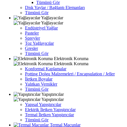
Tümünü Gör
Disk Yaylar / Bağlantı Elemanları
Tümünü Gör
Yağlayacılar
Yağlayacılar
Endüstriyel Yağlar
Pasteler
Spreyler
Toz Yağlayıcılar
Gresler
Tümünü Gör
Elektronik Koruma
Elektronik Koruma
Konformal Kaplamalar
Potting Dolgu Malzemeleri / Encapsulation / Jeller
İletken Boyalar
Yalıtkan Vernikler
Tümünü Gör
Yapıştırıcılar
Yapıştırıcılar
Yapısal Yapıştırıcılar
Elektrik İletken Yapıştırıcılar
Termal İletken Yapıştırıcılar
Tümünü Gör
Termal Macunlar