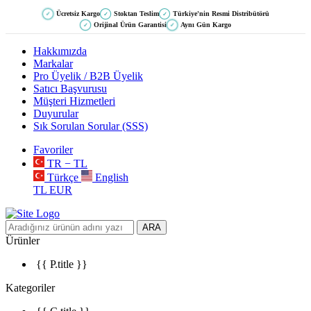
Ücretsiz Kargo
Stoktan Teslim
Türkiye'nin Resmi Distribütörü
✓
✓
✓
Orijinal Ürün Garantisi
Aynı Gün Kargo
✓
✓
Hakkımızda
Markalar
Pro Üyelik / B2B Üyelik
Satıcı Başvurusu
Müşteri Hizmetleri
Duyurular
Sık Sorulan Sorular (SSS)
Favoriler
TR − TL
Türkçe
English
TL
EUR
ARA
Ürünler
{{ P.title }}
Kategoriler