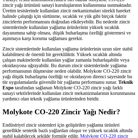
zincir yağı ürününü sanayi kuruluşlarının kullanımına sunmaktadır.
Üretim tesislerinde kullanılan zincir mekanizmaları sürekli hareket
halinde çalıştığı için sürtünme, sıcaklık ve yük gibi birçok faktör
zincirlerin performansını doğrudan etkileyebilir. Bu nedenle zincir
sistemlerinde kullanılan yağlama ürünlerinin yüksek sıcaklık
dayanımına sahip olması, düşük buharlaşma özelliği göstermesi ve
aşınmaya karşı koruma sağlaması gerekir.
Zincir sistemlerinde kullanılan yağlama ürünlerinin uzun süre stabil
kalabilmesi de önemli bir gerekliliktir. Yüksek sıcaklık altında
çalışan makinelerde kullanılan yağlar zamanla buharlaşabilir veya
oksidasyona uğrayabilir. Bu durum zincir sistemlerinde yağlama
performansının düşmesine neden olabilir. Molykote CO-220 zincir
yağı düşük buharlaşma özelliği ve oksidasyon direnci sayesinde bu
tür uygulamalarda güvenilir bir yağlama performansı sunar.
Teknik
Expo
tarafından sağlanan Molykote CO-220 zincir yağı farklı
sanayi sektörlerinde kullanılan zincir mekanizmalarının korunmasına
yardımcı olan teknik yağlama ürünlerinden biridir.
Molykote CO-220 Zincir Yağı Nedir?
Endüstriyel zincir sistemleri için geliştirilen yağlama ürünleri
genellikle sentetik bazlı yağlardan oluşur ve yüksek sıcaklık altında
stabil kalabilecek şekilde formüle edilir.
Molykote CO-220 zincir