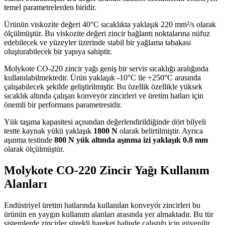
temel parametrelerden biridir.
Ürünün viskozite değeri 40°C sıcaklıkta yaklaşık 220 mm²/s olarak
ölçülmüştür. Bu viskozite değeri zincir bağlantı noktalarına nüfuz
edebilecek ve yüzeyler üzerinde stabil bir yağlama tabakası
oluşturabilecek bir yapıya sahiptir.
Molykote CO-220 zincir yağı geniş bir servis sıcaklığı aralığında
kullanılabilmektedir. Ürün yaklaşık -10°C ile +250°C arasında
çalışabilecek şekilde geliştirilmiştir. Bu özellik özellikle yüksek
sıcaklık altında çalışan konveyör zincirleri ve üretim hatları için
önemli bir performans parametresidir.
Yük taşıma kapasitesi açısından değerlendirildiğinde dört bilyeli
testte kaynak yükü yaklaşık
1800 N
olarak belirtilmiştir. Ayrıca
aşınma testinde
800 N yük altında aşınma izi yaklaşık 0.8 mm
olarak ölçülmüştür.
Molykote CO-220 Zincir Yağı Kullanım
Alanları
Endüstriyel üretim hatlarında kullanılan konveyör zincirleri bu
ürünün en yaygın kullanım alanları arasında yer almaktadır. Bu tür
sistemlerde zincirler sürekli hareket halinde çalıştığı için güvenilir