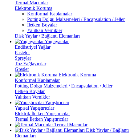
Termal Macunlar
Elektronik Koruma
Konformal Kaplamalar
Potting Dolgu Malzemeleri / Encapsulation / Jeller
İletken Boyalar
Yalıtkan Vernikler
Disk Yaylar / Bağlantı Elemanları
Yağlayacılar
Endüstriyel Yağlar
Pasteler
Spreyler
Toz Yağlayıcılar
Gresler
Elektronik Koruma
Konformal Kaplamalar
Potting Dolgu Malzemeleri / Encapsulation / Jeller
İletken Boyalar
Yalıtkan Vernikler
Yapıştırıcılar
Yapısal Yapıştırıcılar
Elektrik İletken Yapıştırıcılar
Termal İletken Yapıştırıcılar
Termal Macunlar
Disk Yaylar / Bağlantı
Elemanları