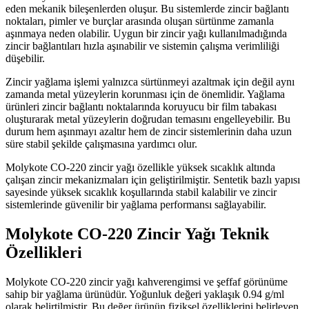
eden mekanik bileşenlerden oluşur. Bu sistemlerde zincir bağlantı
noktaları, pimler ve burçlar arasında oluşan sürtünme zamanla
aşınmaya neden olabilir. Uygun bir zincir yağı kullanılmadığında
zincir bağlantıları hızla aşınabilir ve sistemin çalışma verimliliği
düşebilir.
Zincir yağlama işlemi yalnızca sürtünmeyi azaltmak için değil aynı
zamanda metal yüzeylerin korunması için de önemlidir. Yağlama
ürünleri zincir bağlantı noktalarında koruyucu bir film tabakası
oluşturarak metal yüzeylerin doğrudan temasını engelleyebilir. Bu
durum hem aşınmayı azaltır hem de zincir sistemlerinin daha uzun
süre stabil şekilde çalışmasına yardımcı olur.
Molykote CO-220 zincir yağı özellikle yüksek sıcaklık altında
çalışan zincir mekanizmaları için geliştirilmiştir. Sentetik bazlı yapısı
sayesinde yüksek sıcaklık koşullarında stabil kalabilir ve zincir
sistemlerinde güvenilir bir yağlama performansı sağlayabilir.
Molykote CO-220 Zincir Yağı Teknik
Özellikleri
Molykote CO-220 zincir yağı kahverengimsi ve şeffaf görünüme
sahip bir yağlama ürünüdür. Yoğunluk değeri yaklaşık 0.94 g/ml
olarak belirtilmiştir. Bu değer ürünün fiziksel özelliklerini belirleyen