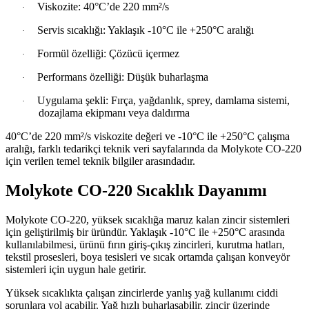
Viskozite: 40°C’de 220 mm²/s
·
Servis sıcaklığı: Yaklaşık -10°C ile +250°C aralığı
·
Formül özelliği: Çözücü içermez
·
Performans özelliği: Düşük buharlaşma
·
Uygulama şekli: Fırça, yağdanlık, sprey, damlama sistemi,
·
dozajlama ekipmanı veya daldırma
40°C’de 220 mm²/s viskozite değeri ve -10°C ile +250°C çalışma
aralığı, farklı tedarikçi teknik veri sayfalarında da Molykote CO-220
için verilen temel teknik bilgiler arasındadır.
Molykote CO-220 Sıcaklık Dayanımı
Molykote CO-220, yüksek sıcaklığa maruz kalan zincir sistemleri
için geliştirilmiş bir üründür. Yaklaşık -10°C ile +250°C arasında
kullanılabilmesi, ürünü fırın giriş-çıkış zincirleri, kurutma hatları,
tekstil prosesleri, boya tesisleri ve sıcak ortamda çalışan konveyör
sistemleri için uygun hale getirir.
Yüksek sıcaklıkta çalışan zincirlerde yanlış yağ kullanımı ciddi
sorunlara yol açabilir. Yağ hızlı buharlaşabilir, zincir üzerinde