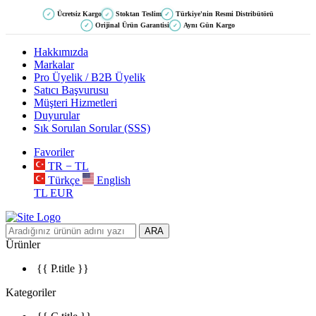
Ücretsiz Kargo
Stoktan Teslim
Türkiye'nin Resmi Distribütörü
✓
✓
✓
Orijinal Ürün Garantisi
Aynı Gün Kargo
✓
✓
Hakkımızda
Markalar
Pro Üyelik / B2B Üyelik
Satıcı Başvurusu
Müşteri Hizmetleri
Duyurular
Sık Sorulan Sorular (SSS)
Favoriler
TR − TL
Türkçe
English
TL
EUR
ARA
Ürünler
{{ P.title }}
Kategoriler