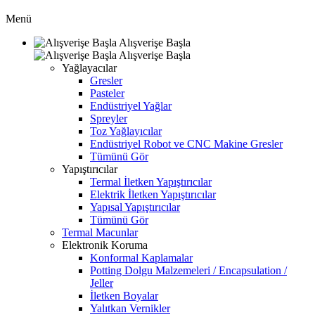
Menü
Alışverişe Başla
Alışverişe Başla
Yağlayacılar
Gresler
Pasteler
Endüstriyel Yağlar
Spreyler
Toz Yağlayıcılar
Endüstriyel Robot ve CNC Makine Gresler
Tümünü Gör
Yapıştırıcılar
Termal İletken Yapıştırıcılar
Elektrik İletken Yapıştırıcılar
Yapısal Yapıştırıcılar
Tümünü Gör
Termal Macunlar
Elektronik Koruma
Konformal Kaplamalar
Potting Dolgu Malzemeleri / Encapsulation /
Jeller
İletken Boyalar
Yalıtkan Vernikler