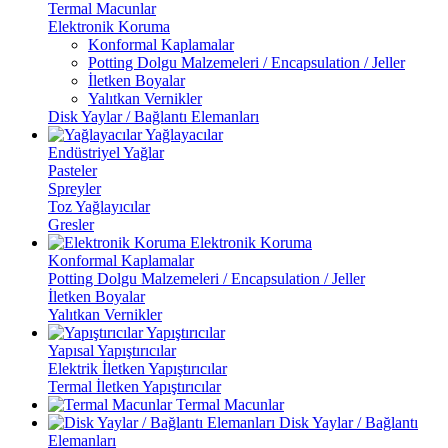
Termal Macunlar
Elektronik Koruma
Konformal Kaplamalar
Potting Dolgu Malzemeleri / Encapsulation / Jeller
İletken Boyalar
Yalıtkan Vernikler
Disk Yaylar / Bağlantı Elemanları
Yağlayacılar
Endüstriyel Yağlar
Pasteler
Spreyler
Toz Yağlayıcılar
Gresler
Elektronik Koruma
Konformal Kaplamalar
Potting Dolgu Malzemeleri / Encapsulation / Jeller
İletken Boyalar
Yalıtkan Vernikler
Yapıştırıcılar
Yapısal Yapıştırıcılar
Elektrik İletken Yapıştırıcılar
Termal İletken Yapıştırıcılar
Termal Macunlar
Disk Yaylar / Bağlantı
Elemanları