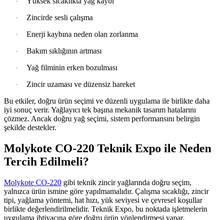
Yüksek sıcaklıkta yağ kaybı
·
Zincirde sesli çalışma
·
Enerji kaybına neden olan zorlanma
·
Bakım sıklığının artması
·
Yağ filminin erken bozulması
·
Zincir uzaması ve düzensiz hareket
·
Bu etkiler, doğru ürün seçimi ve düzenli uygulama ile birlikte daha
iyi sonuç verir. Yağlayıcı tek başına mekanik tasarım hatalarını
çözmez. Ancak doğru yağ seçimi, sistem performansını belirgin
şekilde destekler.
Molykote CO-220 Teknik Expo ile Neden
Tercih Edilmeli?
Molykote CO-220
gibi teknik zincir yağlarında doğru seçim,
yalnızca ürün ismine göre yapılmamalıdır. Çalışma sıcaklığı, zincir
tipi, yağlama yöntemi, hat hızı, yük seviyesi ve çevresel koşullar
birlikte değerlendirilmelidir. Teknik Expo, bu noktada işletmelerin
uygulama ihtiyacına göre doğru ürün yönlendirmesi yapar.