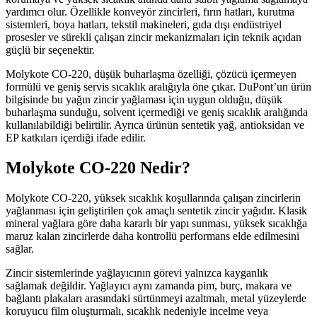
yardımcı olur. Özellikle konveyör zincirleri, fırın hatları, kurutma
sistemleri, boya hatları, tekstil makineleri, gıda dışı endüstriyel
prosesler ve sürekli çalışan zincir mekanizmaları için teknik açıdan
güçlü bir seçenektir.
Molykote CO-220, düşük buharlaşma özelliği, çözücü içermeyen
formülü ve geniş servis sıcaklık aralığıyla öne çıkar. DuPont’un ürün
bilgisinde bu yağın zincir yağlaması için uygun olduğu, düşük
buharlaşma sunduğu, solvent içermediği ve geniş sıcaklık aralığında
kullanılabildiği belirtilir. Ayrıca ürünün sentetik yağ, antioksidan ve
EP katkıları içerdiği ifade edilir.
Molykote CO-220 Nedir?
Molykote CO-220, yüksek sıcaklık koşullarında çalışan zincirlerin
yağlanması için geliştirilen çok amaçlı sentetik zincir yağıdır. Klasik
mineral yağlara göre daha kararlı bir yapı sunması, yüksek sıcaklığa
maruz kalan zincirlerde daha kontrollü performans elde edilmesini
sağlar.
Zincir sistemlerinde yağlayıcının görevi yalnızca kayganlık
sağlamak değildir. Yağlayıcı aynı zamanda pim, burç, makara ve
bağlantı plakaları arasındaki sürtünmeyi azaltmalı, metal yüzeylerde
koruyucu film oluşturmalı, sıcaklık nedeniyle incelme veya