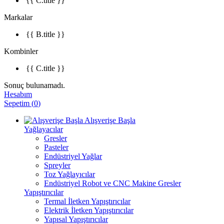
{{ C.title }}
Markalar
{{ B.title }}
Kombinler
{{ C.title }}
Sonuç bulunamadı.
Hesabım
Sepetim
(
0
)
Alışverişe Başla
Yağlayacılar
Gresler
Pasteler
Endüstriyel Yağlar
Spreyler
Toz Yağlayıcılar
Endüstriyel Robot ve CNC Makine Gresler
Yapıştırıcılar
Termal İletken Yapıştırıcılar
Elektrik İletken Yapıştırıcılar
Yapısal Yapıştırıcılar