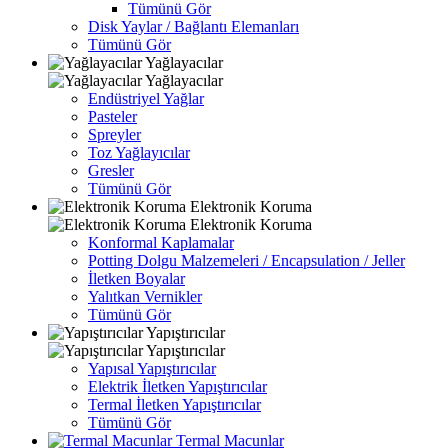
Tümünü Gör
Disk Yaylar / Bağlantı Elemanları
Tümünü Gör
Yağlayacılar
Yağlayacılar
Endüstriyel Yağlar
Pasteler
Spreyler
Toz Yağlayıcılar
Gresler
Tümünü Gör
Elektronik Koruma
Elektronik Koruma
Konformal Kaplamalar
Potting Dolgu Malzemeleri / Encapsulation / Jeller
İletken Boyalar
Yalıtkan Vernikler
Tümünü Gör
Yapıştırıcılar
Yapıştırıcılar
Yapısal Yapıştırıcılar
Elektrik İletken Yapıştırıcılar
Termal İletken Yapıştırıcılar
Tümünü Gör
Termal Macunlar