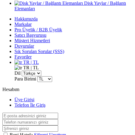
Disk Yaylar / Bağlantı
Elemanları
Hakkımızda
Markalar
Pro Üyelik / B2B Üyelik
Satıcı Başvurusu
Müşteri Hizmetleri
Duyurular
Sık Sorulan Sorular (SSS)
Favoriler
TR | TL
TR | TL
Dil
Para Birimi
Hesabım
Üye Girişi
Telefon İle Giriş
Beni Hatırla
Şifremi Unuttum