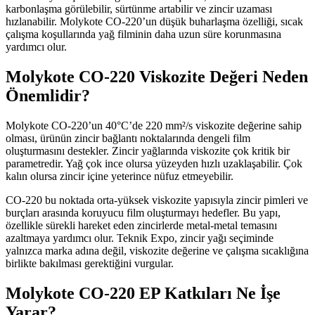
karbonlaşma görülebilir, sürtünme artabilir ve zincir uzaması
hızlanabilir. Molykote CO-220’un düşük buharlaşma özelliği, sıcak
çalışma koşullarında yağ filminin daha uzun süre korunmasına
yardımcı olur.
Molykote CO-220 Viskozite Değeri Neden
Önemlidir?
Molykote CO-220’un 40°C’de 220 mm²/s viskozite değerine sahip
olması, ürünün zincir bağlantı noktalarında dengeli film
oluşturmasını destekler. Zincir yağlarında viskozite çok kritik bir
parametredir. Yağ çok ince olursa yüzeyden hızlı uzaklaşabilir. Çok
kalın olursa zincir içine yeterince nüfuz etmeyebilir.
CO-220 bu noktada orta-yüksek viskozite yapısıyla zincir pimleri ve
burçları arasında koruyucu film oluşturmayı hedefler. Bu yapı,
özellikle sürekli hareket eden zincirlerde metal-metal temasını
azaltmaya yardımcı olur. Teknik Expo, zincir yağı seçiminde
yalnızca marka adına değil, viskozite değerine ve çalışma sıcaklığına
birlikte bakılması gerektiğini vurgular.
Molykote CO-220 EP Katkıları Ne İşe
Yarar?