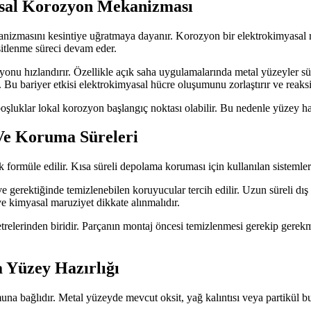
asal Korozyon Mekanizması
nizmasını kesintiye uğratmaya dayanır. Korozyon bir elektrokimyasal r
itlenme süreci devam eder.
onu hızlandırır. Özellikle açık saha uygulamalarında metal yüzeyler sür
. Bu bariyer etkisi elektrokimyasal hücre oluşumunu zorlaştırır ve reaks
boşluklar lokal korozyon başlangıç noktası olabilir. Bu nedenle yüzey 
Ve Koruma Süreleri
formüle edilir. Kısa süreli depolama koruması için kullanılan sistemler 
e gerektiğinde temizlenebilen koruyucular tercih edilir. Uzun süreli dı
 ve kimyasal maruziyet dikkate alınmalıdır.
relerinden biridir. Parçanın montaj öncesi temizlenmesi gerekip gerekmed
 Yüzey Hazırlığı
na bağlıdır. Metal yüzeyde mevcut oksit, yağ kalıntısı veya partikül 