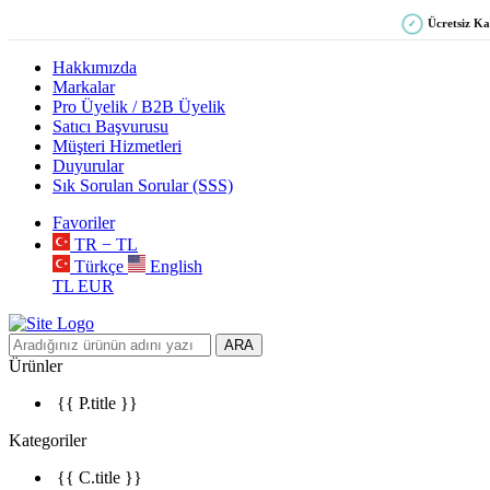
Ücretsiz K
✓
Hakkımızda
Markalar
Pro Üyelik / B2B Üyelik
Satıcı Başvurusu
Müşteri Hizmetleri
Duyurular
Sık Sorulan Sorular (SSS)
Favoriler
TR − TL
Türkçe
English
TL
EUR
ARA
Ürünler
{{ P.title }}
Kategoriler
{{ C.title }}