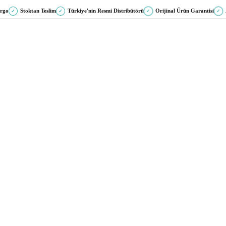
argo
Stoktan Teslim
Türkiye'nin Resmi Distribütörü
Orijinal Ürün Garantisi
✓
✓
✓
✓