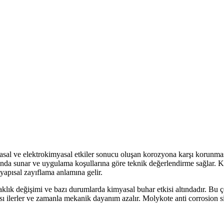
sal ve elektrokimyasal etkiler sonucu oluşan korozyona karşı korunması 
ında sunar ve uygulama koşullarına göre teknik değerlendirme sağlar.
apısal zayıflama anlamına gelir.
aklık değişimi ve bazı durumlarda kimyasal buhar etkisi altındadır. Bu 
 ilerler ve zamanla mekanik dayanım azalır. Molykote anti corrosion sist