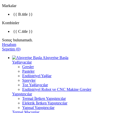
Markalar
{{ B.title }}
Kombinler
{{ C.title }}
Sonuç bulunamadı.
Hesabım
Sepetim
(
0
)
Alışverişe Başla
Yağlayacılar
Gresler
Pasteler
Endüstriyel Yağlar
Spreyler
Toz Yağlayıcılar
Endüstriyel Robot ve CNC Makine Gresler
Yapıştırıcılar
Termal İletken Yapıştırıcılar
Elektrik İletken Yapıştırıcılar
Yapısal Yapıştırıcılar
Termal Macunlar