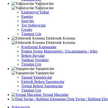
Yağlayacılar
Yağlayacılar
Endüstriyel Yağlar
Pasteler
Spreyler
Toz Yağlayıcılar
Gresler
Tümünü Gör
Elektronik Koruma
Elektronik Koruma
Konformal Kaplamalar
Potting Dolgu Malzemeleri / Encapsulation / Jeller
İletken Boyalar
Yalıtkan Vernikler
Tümünü Gör
Yapıştırıcılar
Yapıştırıcılar
Yapısal Yapıştırıcılar
Elektrik İletken Yapıştırıcılar
Termal İletken Yapıştırıcılar
Tümünü Gör
Termal Macunlar
Disk Yaylar / Bağlantı Ele
Hakkımızda