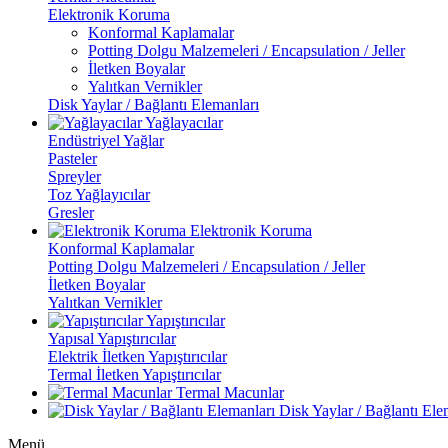
Elektronik Koruma
Konformal Kaplamalar
Potting Dolgu Malzemeleri / Encapsulation / Jeller
İletken Boyalar
Yalıtkan Vernikler
Disk Yaylar / Bağlantı Elemanları
Yağlayacılar
Endüstriyel Yağlar
Pasteler
Spreyler
Toz Yağlayıcılar
Gresler
Elektronik Koruma
Konformal Kaplamalar
Potting Dolgu Malzemeleri / Encapsulation / Jeller
İletken Boyalar
Yalıtkan Vernikler
Yapıştırıcılar
Yapısal Yapıştırıcılar
Elektrik İletken Yapıştırıcılar
Termal İletken Yapıştırıcılar
Termal Macunlar
Disk Yaylar / Bağlantı Ele
Menü