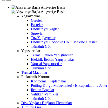
Alışverişe Başla
Alışverişe Başla
Yağlayacılar
Gresler
Pasteler
Endüstriyel Yağlar
Spreyler
Toz Yağlayıcılar
Endüstriyel Robot ve CNC Makine Gresler
Tümünü Gör
Yapıştırıcılar
Termal İletken Yapıştırıcılar
Elektrik İletken Yapıştırıcılar
Yapısal Yapıştırıcılar
Tümünü Gör
Termal Macunlar
Elektronik Koruma
Konformal Kaplamalar
Potting Dolgu Malzemeleri / Encapsulation / Jeller
İletken Boyalar
Yalıtkan Vernikler
Tümünü Gör
Disk Yaylar / Bağlantı Elemanları
Tümünü Gör