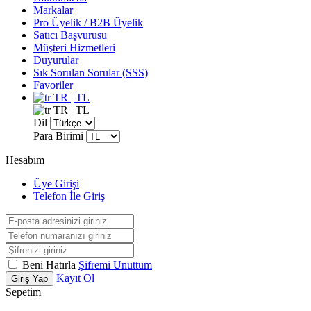
Markalar
Pro Üyelik / B2B Üyelik
Satıcı Başvurusu
Müşteri Hizmetleri
Duyurular
Sık Sorulan Sorular (SSS)
Favoriler
TR | TL
TR | TL
Dil
Para Birimi
Hesabım
Üye Girişi
Telefon İle Giriş
Beni Hatırla
Şifremi Unuttum
Kayıt Ol
Giriş Yap
Sepetim