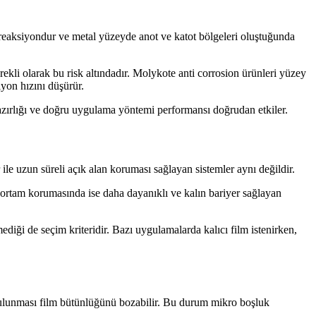
eaksiyondur ve metal yüzeyde anot ve katot bölgeleri oluştuğunda
ekli olarak bu risk altındadır. Molykote anti corrosion ürünleri yüzey
iyon hızını düşürür.
hazırlığı ve doğru uygulama yöntemi performansı doğrudan etkiler.
ile uzun süreli açık alan koruması sağlayan sistemler aynı değildir.
ş ortam korumasında ise daha dayanıklı ve kalın bariyer sağlayan
iği de seçim kriteridir. Bazı uygulamalarda kalıcı film istenirken,
bulunması film bütünlüğünü bozabilir. Bu durum mikro boşluk