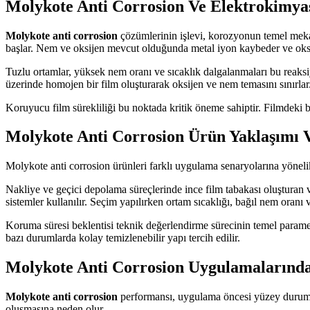
Molykote Anti Corrosion Ve Elektrokimy
Molykote anti corrosion
çözümlerinin işlevi, korozyonun temel meka
başlar. Nem ve oksijen mevcut olduğunda metal iyon kaybeder ve oks
Tuzlu ortamlar, yüksek nem oranı ve sıcaklık dalgalanmaları bu reaksiy
üzerinde homojen bir film oluşturarak oksijen ve nem temasını sınırlar
Koruyucu film sürekliliği bu noktada kritik öneme sahiptir. Filmdeki 
Molykote Anti Corrosion Ürün Yaklaşımı 
Molykote anti corrosion ürünleri farklı uygulama senaryolarına yönelik 
Nakliye ve geçici depolama süreçlerinde ince film tabakası oluşturan v
sistemler kullanılır. Seçim yapılırken ortam sıcaklığı, bağıl nem oranı
Koruma süresi beklentisi teknik değerlendirme sürecinin temel paramet
bazı durumlarda kolay temizlenebilir yapı tercih edilir.
Molykote Anti Corrosion Uygulamalarında
Molykote anti corrosion
performansı, uygulama öncesi yüzey durumu
oluşmasına neden olur.