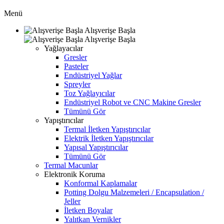
Menü
Alışverişe Başla
Alışverişe Başla
Yağlayacılar
Gresler
Pasteler
Endüstriyel Yağlar
Spreyler
Toz Yağlayıcılar
Endüstriyel Robot ve CNC Makine Gresler
Tümünü Gör
Yapıştırıcılar
Termal İletken Yapıştırıcılar
Elektrik İletken Yapıştırıcılar
Yapısal Yapıştırıcılar
Tümünü Gör
Termal Macunlar
Elektronik Koruma
Konformal Kaplamalar
Potting Dolgu Malzemeleri / Encapsulation /
Jeller
İletken Boyalar
Yalıtkan Vernikler