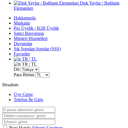
Disk Yaylar / Bağlantı
Elemanları
Hakkımızda
Markalar
Pro Üyelik / B2B Üyelik
Satıcı Başvurusu
Müşteri Hizmetleri
Duyurular
Sık Sorulan Sorular (SSS)
Favoriler
TR | TL
TR | TL
Dil
Para Birimi
Hesabım
Üye Girişi
Telefon İle Giriş
Beni Hatırla
Şifremi Unuttum