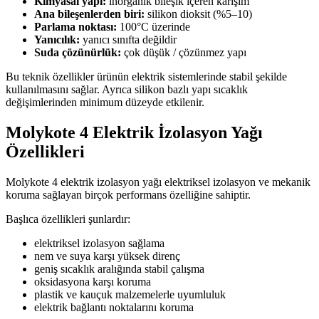
Kimyasal yapı:
inorganik bileşik içeren karışım
Ana bileşenlerden biri:
silikon dioksit (%5–10)
Parlama noktası:
100°C üzerinde
Yanıcılık:
yanıcı sınıfta değildir
Suda çözünürlük:
çok düşük / çözünmez yapı
Bu teknik özellikler ürünün elektrik sistemlerinde stabil şekilde
kullanılmasını sağlar. Ayrıca silikon bazlı yapı sıcaklık
değişimlerinden minimum düzeyde etkilenir.
Molykote 4 Elektrik İzolasyon Yağı
Özellikleri
Molykote 4 elektrik izolasyon yağı elektriksel izolasyon ve mekanik
koruma sağlayan birçok performans özelliğine sahiptir.
Başlıca özellikleri şunlardır:
elektriksel izolasyon sağlama
nem ve suya karşı yüksek direnç
geniş sıcaklık aralığında stabil çalışma
oksidasyona karşı koruma
plastik ve kauçuk malzemelerle uyumluluk
elektrik bağlantı noktalarını koruma