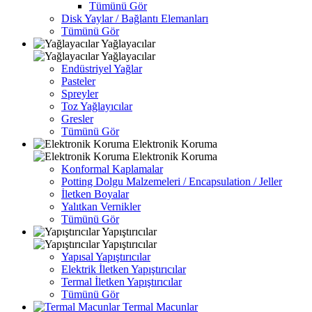
Tümünü Gör
Disk Yaylar / Bağlantı Elemanları
Tümünü Gör
Yağlayacılar
Yağlayacılar
Endüstriyel Yağlar
Pasteler
Spreyler
Toz Yağlayıcılar
Gresler
Tümünü Gör
Elektronik Koruma
Elektronik Koruma
Konformal Kaplamalar
Potting Dolgu Malzemeleri / Encapsulation / Jeller
İletken Boyalar
Yalıtkan Vernikler
Tümünü Gör
Yapıştırıcılar
Yapıştırıcılar
Yapısal Yapıştırıcılar
Elektrik İletken Yapıştırıcılar
Termal İletken Yapıştırıcılar
Tümünü Gör
Termal Macunlar