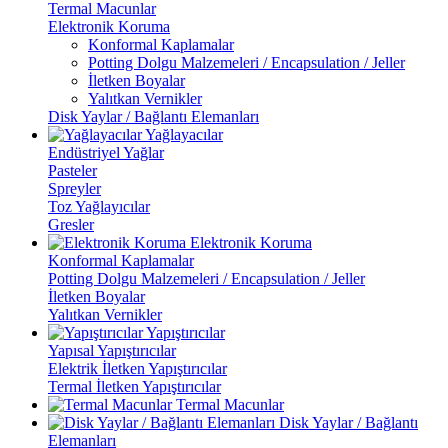
Termal Macunlar
Elektronik Koruma
Konformal Kaplamalar
Potting Dolgu Malzemeleri / Encapsulation / Jeller
İletken Boyalar
Yalıtkan Vernikler
Disk Yaylar / Bağlantı Elemanları
Yağlayacılar
Endüstriyel Yağlar
Pasteler
Spreyler
Toz Yağlayıcılar
Gresler
Elektronik Koruma
Konformal Kaplamalar
Potting Dolgu Malzemeleri / Encapsulation / Jeller
İletken Boyalar
Yalıtkan Vernikler
Yapıştırıcılar
Yapısal Yapıştırıcılar
Elektrik İletken Yapıştırıcılar
Termal İletken Yapıştırıcılar
Termal Macunlar
Disk Yaylar / Bağlantı
Elemanları