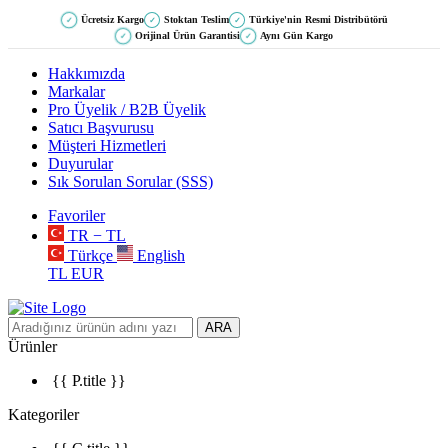
Ücretsiz Kargo
Stoktan Teslim
Türkiye'nin Resmi Distribütörü
✓
✓
✓
Orijinal Ürün Garantisi
Aynı Gün Kargo
✓
✓
Hakkımızda
Markalar
Pro Üyelik / B2B Üyelik
Satıcı Başvurusu
Müşteri Hizmetleri
Duyurular
Sık Sorulan Sorular (SSS)
Favoriler
TR − TL
Türkçe
English
TL
EUR
ARA
Ürünler
{{ P.title }}
Kategoriler