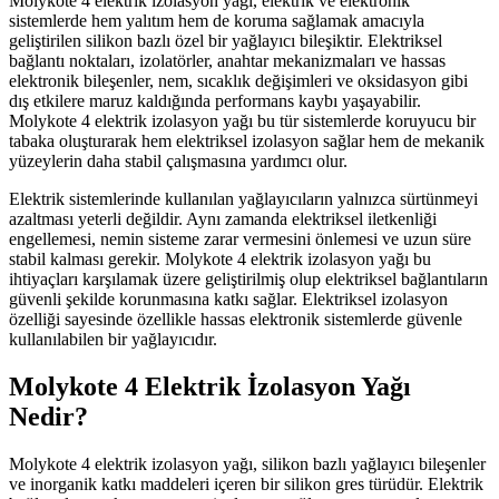
Molykote 4 elektrik izolasyon yağı, elektrik ve elektronik
sistemlerde hem yalıtım hem de koruma sağlamak amacıyla
geliştirilen silikon bazlı özel bir yağlayıcı bileşiktir. Elektriksel
bağlantı noktaları, izolatörler, anahtar mekanizmaları ve hassas
elektronik bileşenler, nem, sıcaklık değişimleri ve oksidasyon gibi
dış etkilere maruz kaldığında performans kaybı yaşayabilir.
Molykote 4 elektrik izolasyon yağı bu tür sistemlerde koruyucu bir
tabaka oluşturarak hem elektriksel izolasyon sağlar hem de mekanik
yüzeylerin daha stabil çalışmasına yardımcı olur.
Elektrik sistemlerinde kullanılan yağlayıcıların yalnızca sürtünmeyi
azaltması yeterli değildir. Aynı zamanda elektriksel iletkenliği
engellemesi, nemin sisteme zarar vermesini önlemesi ve uzun süre
stabil kalması gerekir. Molykote 4 elektrik izolasyon yağı bu
ihtiyaçları karşılamak üzere geliştirilmiş olup elektriksel bağlantıların
güvenli şekilde korunmasına katkı sağlar. Elektriksel izolasyon
özelliği sayesinde özellikle hassas elektronik sistemlerde güvenle
kullanılabilen bir yağlayıcıdır.
Molykote 4 Elektrik İzolasyon Yağı
Nedir?
Molykote 4 elektrik izolasyon yağı, silikon bazlı yağlayıcı bileşenler
ve inorganik katkı maddeleri içeren bir silikon gres türüdür. Elektrik