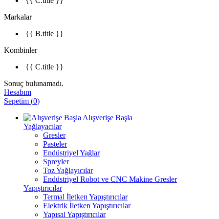
{{ C.title }}
Markalar
{{ B.title }}
Kombinler
{{ C.title }}
Sonuç bulunamadı.
Hesabım
Sepetim
(
0
)
Alışverişe Başla
Yağlayacılar
Gresler
Pasteler
Endüstriyel Yağlar
Spreyler
Toz Yağlayıcılar
Endüstriyel Robot ve CNC Makine Gresler
Yapıştırıcılar
Termal İletken Yapıştırıcılar
Elektrik İletken Yapıştırıcılar
Yapısal Yapıştırıcılar