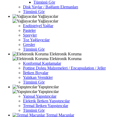
Tümünü Gör
Disk Yaylar / Bağlantı Elemanları
Tümünü Gör
Yağlayacılar
Yağlayacılar
Endüstriyel Yağlar
Pasteler
Spreyler
Toz Yağlayıcılar
Gresler
Tümünü Gör
Elektronik Koruma
Elektronik Koruma
Konformal Kaplamalar
Potting Dolgu Malzemeleri / Encapsulation / Jeller
İletken Boyalar
Yalıtkan Vernikler
Tümünü Gör
Yapıştırıcılar
Yapıştırıcılar
Yapısal Yapıştırıcılar
Elektrik İletken Yapıştırıcılar
Termal İletken Yapıştırıcılar
Tümünü Gör
Termal Macunlar