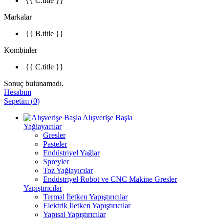
{{ C.title }}
Markalar
{{ B.title }}
Kombinler
{{ C.title }}
Sonuç bulunamadı.
Hesabım
Sepetim
(
0
)
Alışverişe Başla
Yağlayacılar
Gresler
Pasteler
Endüstriyel Yağlar
Spreyler
Toz Yağlayıcılar
Endüstriyel Robot ve CNC Makine Gresler
Yapıştırıcılar
Termal İletken Yapıştırıcılar
Elektrik İletken Yapıştırıcılar
Yapısal Yapıştırıcılar