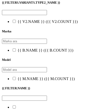
{{ FILTERS.VARIANTS.TYPE2_NAME }}
{{ V2.NAME }}
({{ V2.COUNT }})
Marka
{{ B.NAME }}
({{ B.COUNT }})
Model
{{ M.NAME }}
({{ M.COUNT }})
{{ FILTER.NAME }}