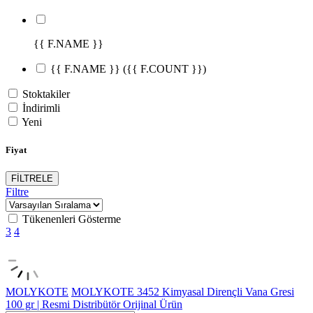
{{ F.NAME }}
{{ F.NAME }}
({{ F.COUNT }})
Stoktakiler
İndirimli
Yeni
Fiyat
FİLTRELE
Filtre
Tükenenleri Gösterme
3
4
MOLYKOTE
MOLYKOTE 3452 Kimyasal Dirençli Vana Gresi
100 gr | Resmi Distribütör Orijinal Ürün