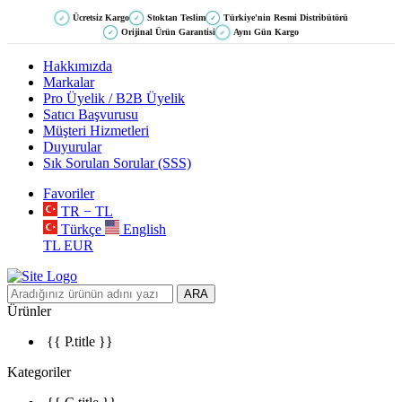
Ücretsiz Kargo
Stoktan Teslim
Türkiye'nin Resmi Distribütörü
✓
✓
✓
Orijinal Ürün Garantisi
Aynı Gün Kargo
✓
✓
Hakkımızda
Markalar
Pro Üyelik / B2B Üyelik
Satıcı Başvurusu
Müşteri Hizmetleri
Duyurular
Sık Sorulan Sorular (SSS)
Favoriler
TR − TL
Türkçe
English
TL
EUR
ARA
Ürünler
{{ P.title }}
Kategoriler