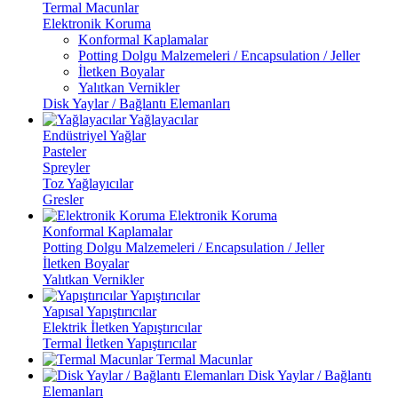
Termal Macunlar
Elektronik Koruma
Konformal Kaplamalar
Potting Dolgu Malzemeleri / Encapsulation / Jeller
İletken Boyalar
Yalıtkan Vernikler
Disk Yaylar / Bağlantı Elemanları
Yağlayacılar
Endüstriyel Yağlar
Pasteler
Spreyler
Toz Yağlayıcılar
Gresler
Elektronik Koruma
Konformal Kaplamalar
Potting Dolgu Malzemeleri / Encapsulation / Jeller
İletken Boyalar
Yalıtkan Vernikler
Yapıştırıcılar
Yapısal Yapıştırıcılar
Elektrik İletken Yapıştırıcılar
Termal İletken Yapıştırıcılar
Termal Macunlar
Disk Yaylar / Bağlantı
Elemanları