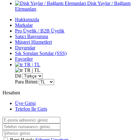
Disk Yaylar / Bağlantı
Elemanları
Hakkımızda
Markalar
Pro Üyelik / B2B Üyelik
Satıcı Başvurusu
Müşteri Hizmetleri
Duyurular
Sık Sorulan Sorular (SSS)
Favoriler
TR | TL
TR | TL
Dil
Para Birimi
Hesabım
Üye Girişi
Telefon İle Giriş
Beni Hatırla
Şifremi Unuttum