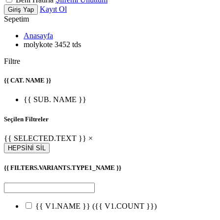
Kayıt Ol
Giriş Yap
Sepetim
Anasayfa
molykote 3452 tds
Filtre
{{ CAT. NAME }}
{{ SUB. NAME }}
Seçilen Filtreler
{{ SELECTED.TEXT }} ×
HEPSİNİ SİL
{{ FILTERS.VARIANTS.TYPE1_NAME }}
{{ V1.NAME }}
({{ V1.COUNT }})