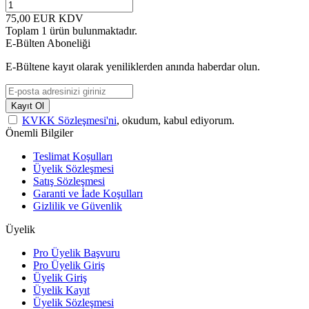
75,00
EUR
KDV
Toplam
1
ürün bulunmaktadır.
E-Bülten Aboneliği
E-Bültene kayıt olarak yeniliklerden anında haberdar olun.
Kayıt Ol
KVKK Sözleşmesi'ni
, okudum, kabul ediyorum.
Önemli Bilgiler
Teslimat Koşulları
Üyelik Sözleşmesi
Satış Sözleşmesi
Garanti ve İade Koşulları
Gizlilik ve Güvenlik
Üyelik
Pro Üyelik Başvuru
Pro Üyelik Giriş
Üyelik Giriş
Üyelik Kayıt
Üyelik Sözleşmesi