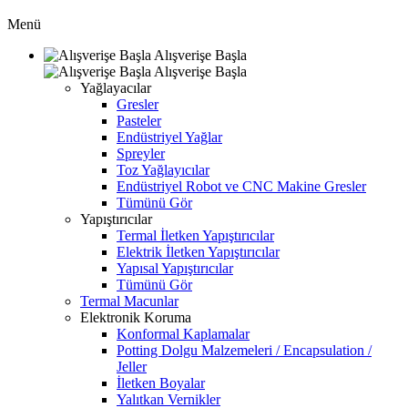
Menü
Alışverişe Başla
Alışverişe Başla
Yağlayacılar
Gresler
Pasteler
Endüstriyel Yağlar
Spreyler
Toz Yağlayıcılar
Endüstriyel Robot ve CNC Makine Gresler
Tümünü Gör
Yapıştırıcılar
Termal İletken Yapıştırıcılar
Elektrik İletken Yapıştırıcılar
Yapısal Yapıştırıcılar
Tümünü Gör
Termal Macunlar
Elektronik Koruma
Konformal Kaplamalar
Potting Dolgu Malzemeleri / Encapsulation /
Jeller
İletken Boyalar
Yalıtkan Vernikler