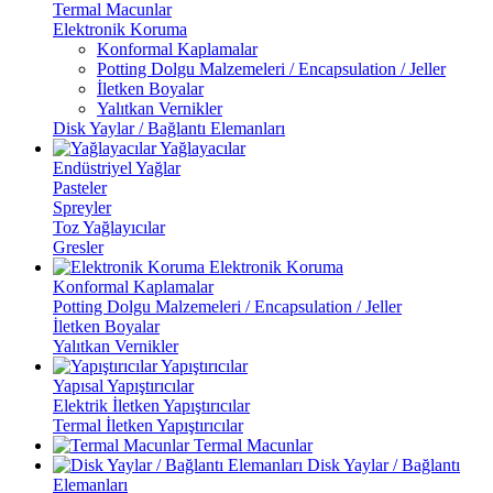
Termal Macunlar
Elektronik Koruma
Konformal Kaplamalar
Potting Dolgu Malzemeleri / Encapsulation / Jeller
İletken Boyalar
Yalıtkan Vernikler
Disk Yaylar / Bağlantı Elemanları
Yağlayacılar
Endüstriyel Yağlar
Pasteler
Spreyler
Toz Yağlayıcılar
Gresler
Elektronik Koruma
Konformal Kaplamalar
Potting Dolgu Malzemeleri / Encapsulation / Jeller
İletken Boyalar
Yalıtkan Vernikler
Yapıştırıcılar
Yapısal Yapıştırıcılar
Elektrik İletken Yapıştırıcılar
Termal İletken Yapıştırıcılar
Termal Macunlar
Disk Yaylar / Bağlantı
Elemanları