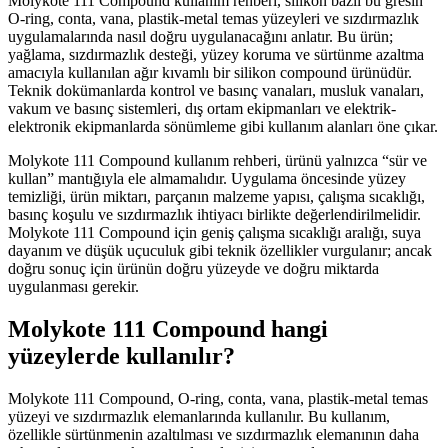
Molykote 111 Compound kullanım rehberi, silikon bazlı bu gresin
O-ring, conta, vana, plastik-metal temas yüzeyleri ve sızdırmazlık
uygulamalarında nasıl doğru uygulanacağını anlatır. Bu ürün;
yağlama, sızdırmazlık desteği, yüzey koruma ve sürtünme azaltma
amacıyla kullanılan ağır kıvamlı bir silikon compound ürünüdür.
Teknik dokümanlarda kontrol ve basınç vanaları, musluk vanaları,
vakum ve basınç sistemleri, dış ortam ekipmanları ve elektrik-
elektronik ekipmanlarda sönümleme gibi kullanım alanları öne çıkar.
Molykote 111 Compound kullanım rehberi, ürünü yalnızca “sür ve
kullan” mantığıyla ele almamalıdır. Uygulama öncesinde yüzey
temizliği, ürün miktarı, parçanın malzeme yapısı, çalışma sıcaklığı,
basınç koşulu ve sızdırmazlık ihtiyacı birlikte değerlendirilmelidir.
Molykote 111 Compound için geniş çalışma sıcaklığı aralığı, suya
dayanım ve düşük uçuculuk gibi teknik özellikler vurgulanır; ancak
doğru sonuç için ürünün doğru yüzeyde ve doğru miktarda
uygulanması gerekir.
Molykote 111 Compound hangi
yüzeylerde kullanılır?
Molykote 111 Compound, O-ring, conta, vana, plastik-metal temas
yüzeyi ve sızdırmazlık elemanlarında kullanılır. Bu kullanım,
özellikle sürtünmenin azaltılması ve sızdırmazlık elemanının daha