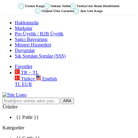
Ücretsiz Kargo
Stoktan Teslim
Türkiye'nin Resmi Distribütörü
✓
✓
✓
Orijinal Ürün Garantisi
Aynı Gün Kargo
✓
✓
Hakkımızda
Markalar
Pro Üyelik / B2B Üyelik
Satıcı Başvurusu
Müşteri Hizmetleri
Duyurular
Sık Sorulan Sorular (SSS)
Favoriler
TR − TL
Türkçe
English
TL
EUR
ARA
Ürünler
{{ P.title }}
Kategoriler