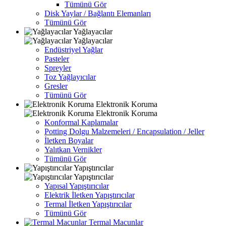
Tümünü Gör
Disk Yaylar / Bağlantı Elemanları
Tümünü Gör
Yağlayacılar
Yağlayacılar
Endüstriyel Yağlar
Pasteler
Spreyler
Toz Yağlayıcılar
Gresler
Tümünü Gör
Elektronik Koruma
Elektronik Koruma
Konformal Kaplamalar
Potting Dolgu Malzemeleri / Encapsulation / Jeller
İletken Boyalar
Yalıtkan Vernikler
Tümünü Gör
Yapıştırıcılar
Yapıştırıcılar
Yapısal Yapıştırıcılar
Elektrik İletken Yapıştırıcılar
Termal İletken Yapıştırıcılar
Tümünü Gör
Termal Macunlar