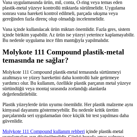
Vana uygulamasında ürün, mil, conta, O-ring veya temas eden
plastik-metal yüzeye kontrollü miktarda sürülmelidir. Uygulama
sonrası vana hareketi kontrol edilmeli, parçada sıkışma veya
gereğinden fazla direnç olup olmadığı incelenmelidir.
Vana içinde kullanılacak ürün miktarı önemlidir. Fazla gres, sistem
içinde birikim yapabilir. Az ürün ise yüzeyi yeterince kaplamayabilir.
Bu nedenle uygulama ince film mantığıyla yapılmalıdır.
Molykote 111 Compound plastik-metal
temasında ne sağlar?
Molykote 111 Compound plastik-metal temasında sürtünmeyi
azaltmaya ve yüzey hareketini daha kontrollü hale getirmeye
yardımcı olur. Bu kullanım, özellikle plastik parçanın metal yüzeye
sürtündüğü veya montaj sırasında zorlandığı alanlarda
değerlendirilebilir.
Plastik yüzeylerde ürün uyumu önemlidir. Her plastik malzeme aynı
kimyasal dayanımı göstermeyebilir. Bu nedenle kritik üretim
parçalarında seri uygulamadan önce küçük bir test yapılması daha
güvenlidir.
Molykote 111 Compound kullanım rehberi
içinde plastik-metal
uygulamaları ayrı düşünülmelidir. Çünkü burada amaç yalnızca