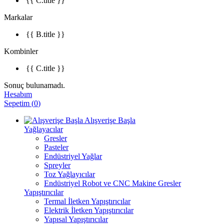
{{ C.title }}
Markalar
{{ B.title }}
Kombinler
{{ C.title }}
Sonuç bulunamadı.
Hesabım
Sepetim
(
0
)
Alışverişe Başla
Yağlayacılar
Gresler
Pasteler
Endüstriyel Yağlar
Spreyler
Toz Yağlayıcılar
Endüstriyel Robot ve CNC Makine Gresler
Yapıştırıcılar
Termal İletken Yapıştırıcılar
Elektrik İletken Yapıştırıcılar
Yapısal Yapıştırıcılar