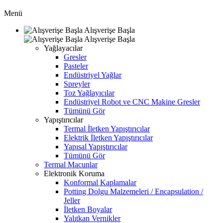
Menü
Alışverişe Başla
Alışverişe Başla
Yağlayacılar
Gresler
Pasteler
Endüstriyel Yağlar
Spreyler
Toz Yağlayıcılar
Endüstriyel Robot ve CNC Makine Gresler
Tümünü Gör
Yapıştırıcılar
Termal İletken Yapıştırıcılar
Elektrik İletken Yapıştırıcılar
Yapısal Yapıştırıcılar
Tümünü Gör
Termal Macunlar
Elektronik Koruma
Konformal Kaplamalar
Potting Dolgu Malzemeleri / Encapsulation /
Jeller
İletken Boyalar
Yalıtkan Vernikler