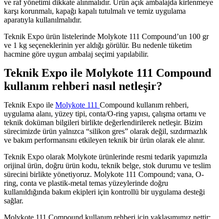
ve raf yönetimi dikkate alınmalıdır. Ürün açık ambalajda kirlenmeye
karşı korunmalı, kapağı kapalı tutulmalı ve temiz uygulama
aparatıyla kullanılmalıdır.
Teknik Expo ürün listelerinde Molykote 111 Compound’un 100 gr
ve 1 kg seçeneklerinin yer aldığı görülür. Bu nedenle tüketim
hacmine göre uygun ambalaj seçimi yapılabilir.
Teknik Expo ile Molykote 111 Compound
kullanım rehberi nasıl netleşir?
Teknik Expo ile
Molykote 111
Compound kullanım rehberi,
uygulama alanı, yüzey tipi, conta/O-ring yapısı, çalışma ortamı ve
teknik doküman bilgileri birlikte değerlendirilerek netleşir. Bizim
sürecimizde ürün yalnızca “silikon gres” olarak değil, sızdırmazlık
ve bakım performansını etkileyen teknik bir ürün olarak ele alınır.
Teknik Expo olarak Molykote ürünlerinde resmi tedarik yapımızla
orijinal ürün, doğru ürün kodu, teknik belge, stok durumu ve teslim
sürecini birlikte yönetiyoruz. Molykote 111 Compound; vana, O-
ring, conta ve plastik-metal temas yüzeylerinde doğru
kullanıldığında bakım ekipleri için kontrollü bir uygulama desteği
sağlar.
Molykote 111 Compound kullanım rehberi için yaklaşımımız nettir: