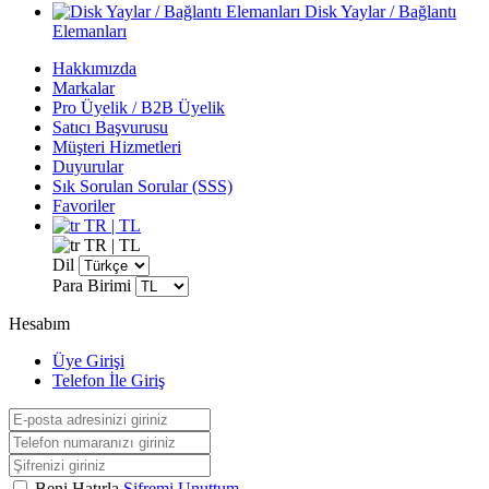
Disk Yaylar / Bağlantı
Elemanları
Hakkımızda
Markalar
Pro Üyelik / B2B Üyelik
Satıcı Başvurusu
Müşteri Hizmetleri
Duyurular
Sık Sorulan Sorular (SSS)
Favoriler
TR | TL
TR | TL
Dil
Para Birimi
Hesabım
Üye Girişi
Telefon İle Giriş
Beni Hatırla
Şifremi Unuttum