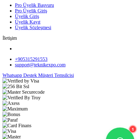
Pro Üyelik Başvuru
Pro Üyelik Giriş
Üyelik Giriş
Üyelik Kayıt
Üyelik Sözleşmesi
İletişim
+905315291553
support@teknikexpo.com
Whatsapp Destek
Müşteri Temsilcisi
1