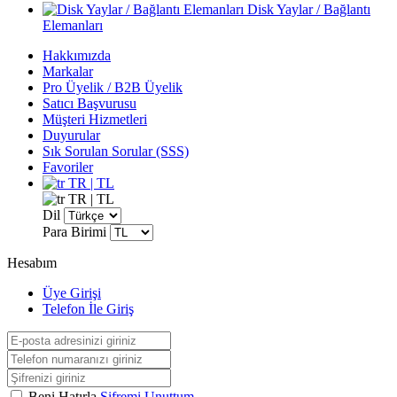
Disk Yaylar / Bağlantı
Elemanları
Hakkımızda
Markalar
Pro Üyelik / B2B Üyelik
Satıcı Başvurusu
Müşteri Hizmetleri
Duyurular
Sık Sorulan Sorular (SSS)
Favoriler
TR | TL
TR | TL
Dil
Para Birimi
Hesabım
Üye Girişi
Telefon İle Giriş
Beni Hatırla
Şifremi Unuttum