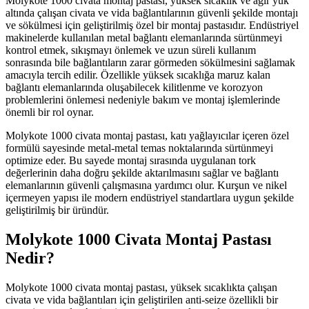
Molykote 1000 civata montaj pastası, yüksek sıcaklık ve ağır yük
altında çalışan civata ve vida bağlantılarının güvenli şekilde montajı
ve sökülmesi için geliştirilmiş özel bir montaj pastasıdır. Endüstriyel
makinelerde kullanılan metal bağlantı elemanlarında sürtünmeyi
kontrol etmek, sıkışmayı önlemek ve uzun süreli kullanım
sonrasında bile bağlantıların zarar görmeden sökülmesini sağlamak
amacıyla tercih edilir. Özellikle yüksek sıcaklığa maruz kalan
bağlantı elemanlarında oluşabilecek kilitlenme ve korozyon
problemlerini önlemesi nedeniyle bakım ve montaj işlemlerinde
önemli bir rol oynar.
Molykote 1000 civata montaj pastası, katı yağlayıcılar içeren özel
formülü sayesinde metal-metal temas noktalarında sürtünmeyi
optimize eder. Bu sayede montaj sırasında uygulanan tork
değerlerinin daha doğru şekilde aktarılmasını sağlar ve bağlantı
elemanlarının güvenli çalışmasına yardımcı olur. Kurşun ve nikel
içermeyen yapısı ile modern endüstriyel standartlara uygun şekilde
geliştirilmiş bir üründür.
Molykote 1000 Civata Montaj Pastası
Nedir?
Molykote 1000 civata montaj pastası, yüksek sıcaklıkta çalışan
civata ve vida bağlantıları için geliştirilen anti-seize özellikli bir