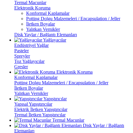
Termal Macunlar
Elektronik Koruma
Konformal Kaplamalar
Potting Dolgu Malzemeleri / Encapsulation / Jeller
İletken Boyalar
Yalıtkan Vernikler
Disk Yaylar / Bağlantı Elemanları
Yağlayacılar
Endüstriyel Yağlar
Pasteler
Spreyler
Toz Yağlayıcılar
Gresler
Elektronik Koruma
Konformal Kaplamalar
Potting Dolgu Malzemeleri / Encapsulation / Jeller
İletken Boyalar
Yalıtkan Vernikler
Yapıştırıcılar
Yapısal Yapıştırıcılar
Elektrik İletken Yapıştırıcılar
Termal İletken Yapıştırıcılar
Termal Macunlar
Disk Yaylar / Bağlantı
Elemanları