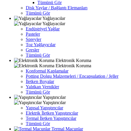
Tümünü Gör
Disk Yaylar / Bağlantı Elemanları
Tümünü Gör
Yağlayacılar
Yağlayacılar
Endüstriyel Yağlar
Pasteler
Spreyler
Toz Yağlayıcılar
Gresler
Tümünü Gör
Elektronik Koruma
Elektronik Koruma
Konformal Kaplamalar
Potting Dolgu Malzemeleri / Encapsulation / Jeller
İletken Boyalar
Yalıtkan Vernikler
Tümünü Gör
Yapıştırıcılar
Yapıştırıcılar
Yapısal Yapıştırıcılar
Elektrik İletken Yapıştırıcılar
Termal İletken Yapıştırıcılar
Tümünü Gör
Termal Macunlar