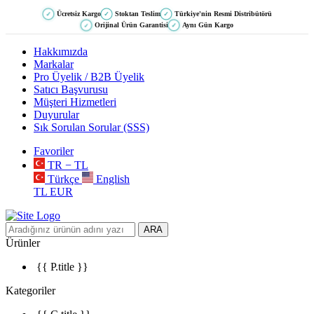
Ücretsiz Kargo
Stoktan Teslim
Türkiye'nin Resmi Distribütörü
✓
✓
✓
Orijinal Ürün Garantisi
Aynı Gün Kargo
✓
✓
Hakkımızda
Markalar
Pro Üyelik / B2B Üyelik
Satıcı Başvurusu
Müşteri Hizmetleri
Duyurular
Sık Sorulan Sorular (SSS)
Favoriler
TR − TL
Türkçe
English
TL
EUR
ARA
Ürünler
{{ P.title }}
Kategoriler