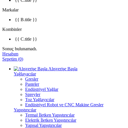
{{ C.title }}
Markalar
{{ B.title }}
Kombinler
{{ C.title }}
Sonuç bulunamadı.
Hesabım
Sepetim
(
0
)
Alışverişe Başla
Yağlayacılar
Gresler
Pasteler
Endüstriyel Yağlar
Spreyler
Toz Yağlayıcılar
Endüstriyel Robot ve CNC Makine Gresler
Yapıştırıcılar
Termal İletken Yapıştırıcılar
Elektrik İletken Yapıştırıcılar
Yapısal Yapıştırıcılar