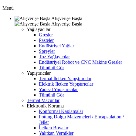
Menü
Alışverişe Başla
Alışverişe Başla
Yağlayacılar
Gresler
Pasteler
Endüstriyel Yağlar
Spreyler
Toz Yağlayıcılar
Endüstriyel Robot ve CNC Makine Gresler
Tümünü Gör
Yapıştırıcılar
Termal İletken Yapıştırıcılar
Elektrik İletken Yapıştırıcılar
Yapısal Yapıştırıcılar
Tümünü Gör
Termal Macunlar
Elektronik Koruma
Konformal Kaplamalar
Potting Dolgu Malzemeleri / Encapsulation /
Jeller
İletken Boyalar
Yalıtkan Vernikler