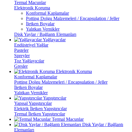
Termal Macunlar
Elektronik Koruma
Konformal Kaplamalar
Potting Dolgu Malzemeleri / Encapsulation / Jeller
İletken Boyalar
Yalıtkan Vernikler
Disk Yaylar / Bağlantı Elemanları
Yağlayacılar
Endüstriyel Yağlar
Pasteler
Spreyler
Toz Yağlayıcılar
Gresler
Elektronik Koruma
Konformal Kaplamalar
Potting Dolgu Malzemeleri / Encapsulation / Jeller
İletken Boyalar
Yalıtkan Vernikler
Yapıştırıcılar
Yapısal Yapıştırıcılar
Elektrik İletken Yapıştırıcılar
Termal İletken Yapıştırıcılar
Termal Macunlar
Disk Yaylar / Bağlantı
Elemanları