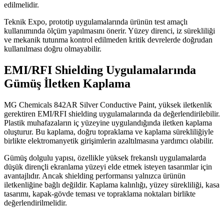
edilmelidir.
Teknik Expo, prototip uygulamalarında ürünün test amaçlı
kullanımında ölçüm yapılmasını önerir. Yüzey direnci, iz sürekliliği
ve mekanik tutunma kontrol edilmeden kritik devrelerde doğrudan
kullanılması doğru olmayabilir.
EMI/RFI Shielding Uygulamalarında
Gümüş İletken Kaplama
MG Chemicals 842AR Silver Conductive Paint, yüksek iletkenlik
gerektiren EMI/RFI shielding uygulamalarında da değerlendirilebilir.
Plastik muhafazaların iç yüzeyine uygulandığında iletken kaplama
oluşturur. Bu kaplama, doğru topraklama ve kaplama sürekliliğiyle
birlikte elektromanyetik girişimlerin azaltılmasına yardımcı olabilir.
Gümüş dolgulu yapısı, özellikle yüksek frekanslı uygulamalarda
düşük dirençli ekranlama yüzeyi elde etmek isteyen tasarımlar için
avantajlıdır. Ancak shielding performansı yalnızca ürünün
iletkenliğine bağlı değildir. Kaplama kalınlığı, yüzey sürekliliği, kasa
tasarımı, kapak-gövde teması ve topraklama noktaları birlikte
değerlendirilmelidir.