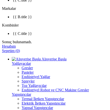
{{ C.title }}
Markalar
{{ B.title }}
Kombinler
{{ C.title }}
Sonuç bulunamadı.
Hesabım
Sepetim
(
0
)
Alışverişe Başla
Yağlayacılar
Gresler
Pasteler
Endüstriyel Yağlar
Spreyler
Toz Yağlayıcılar
Endüstriyel Robot ve CNC Makine Gresler
Yapıştırıcılar
Termal İletken Yapıştırıcılar
Elektrik İletken Yapıştırıcılar
Yapısal Yapıştırıcılar