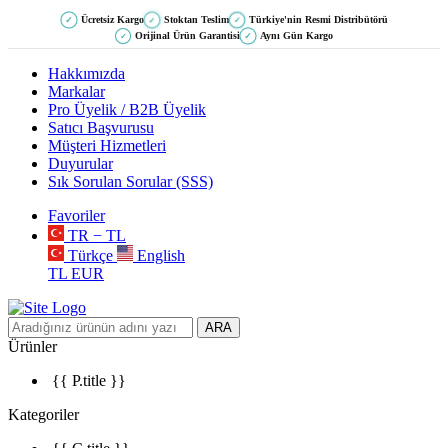
Ücretsiz Kargo
Stoktan Teslim
Türkiye'nin Resmi Distribütörü
✓
✓
✓
Orijinal Ürün Garantisi
Aynı Gün Kargo
✓
✓
Hakkımızda
Markalar
Pro Üyelik / B2B Üyelik
Satıcı Başvurusu
Müşteri Hizmetleri
Duyurular
Sık Sorulan Sorular (SSS)
Favoriler
TR − TL
Türkçe
English
TL
EUR
ARA
Ürünler
{{ P.title }}
Kategoriler