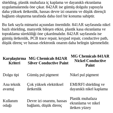
shielding, plastik muhafaza iç kaplama ve dayanıklı ekranlama
uygulamalarında öne çıkar. 842AR ise gümüş dolgulu yapısıyla
daha yüksek iletkenlik, hassas devre izi onarımı ve düşük dirençli
bağlantı oluşturma tarafında daha özel bir konuma sahiptir.
Bu fark sayfa mimarisi açısından önemlidir. 841AR sayfasında nikel
bazlı shielding, manyetik bileşen etkisi, plastik kasa ekranlama ve
topraklama sürekliliği öne çıkarılmalıdır. 842AR sayfasında ise
gümüş iletkenlik, PCB trace repair, keypad repair, conductive path,
düşük direnç ve hassas elektronik onarım daha belirgin işlenmelidir.
MG Chemicals 841AR
Karşılaştırma
MG Chemicals 842AR
Nickel Conductive
Kriteri
Silver Conductive Paint
Paint
Dolgu tipi
Gümüş pul pigment
Nikel pul pigment
Ana teknik
Çok yüksek elektriksel
EMI/RFI shielding ve
avantaj
iletkenlik
dayanıklı nikel kaplama
Plastik muhafaza
Kullanım
Devre izi onarımı, hassas
ekranlama ve nikel
odağı
bağlantı, düşük direnç
iletken yüzey