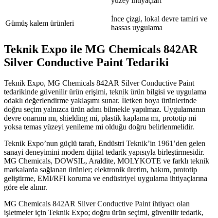
yüzey ihtiyaçları
İnce çizgi, lokal devre tamiri ve
Gümüş kalem ürünleri
hassas uygulama
Teknik Expo ile MG Chemicals 842AR
Silver Conductive Paint Tedariki
Teknik Expo, MG Chemicals 842AR Silver Conductive Paint
tedarikinde güvenilir ürün erişimi, teknik ürün bilgisi ve uygulama
odaklı değerlendirme yaklaşımı sunar. İletken boya ürünlerinde
doğru seçim yalnızca ürün adını bilmekle yapılmaz. Uygulamanın
devre onarımı mı, shielding mi, plastik kaplama mı, prototip mi
yoksa temas yüzeyi yenileme mi olduğu doğru belirlenmelidir.
Teknik Expo’nun güçlü tarafı, Endüstri Teknik’in 1961’den gelen
sanayi deneyimini modern dijital tedarik yapısıyla birleştirmesidir.
MG Chemicals, DOWSIL, Araldite, MOLYKOTE ve farklı teknik
markalarda sağlanan ürünler; elektronik üretim, bakım, prototip
geliştirme, EMI/RFI koruma ve endüstriyel uygulama ihtiyaçlarına
göre ele alınır.
MG Chemicals 842AR Silver Conductive Paint ihtiyacı olan
işletmeler için Teknik Expo; doğru ürün seçimi, güvenilir tedarik,