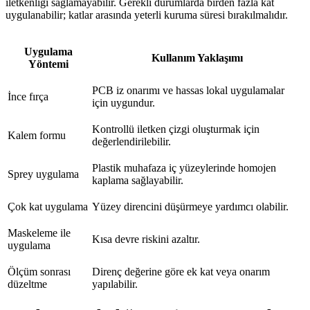
iletkenliği sağlamayabilir. Gerekli durumlarda birden fazla kat
uygulanabilir; katlar arasında yeterli kuruma süresi bırakılmalıdır.
Uygulama
Kullanım Yaklaşımı
Yöntemi
PCB iz onarımı ve hassas lokal uygulamalar
İnce fırça
için uygundur.
Kontrollü iletken çizgi oluşturmak için
Kalem formu
değerlendirilebilir.
Plastik muhafaza iç yüzeylerinde homojen
Sprey uygulama
kaplama sağlayabilir.
Çok kat uygulama
Yüzey direncini düşürmeye yardımcı olabilir.
Maskeleme ile
Kısa devre riskini azaltır.
uygulama
Ölçüm sonrası
Direnç değerine göre ek kat veya onarım
düzeltme
yapılabilir.