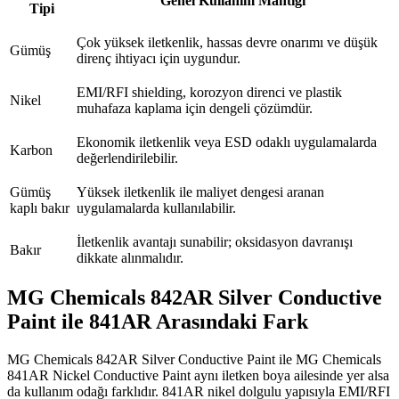
Genel Kullanım Mantığı
Tipi
Çok yüksek iletkenlik, hassas devre onarımı ve düşük
Gümüş
direnç ihtiyacı için uygundur.
EMI/RFI shielding, korozyon direnci ve plastik
Nikel
muhafaza kaplama için dengeli çözümdür.
Ekonomik iletkenlik veya ESD odaklı uygulamalarda
Karbon
değerlendirilebilir.
Gümüş
Yüksek iletkenlik ile maliyet dengesi aranan
kaplı bakır
uygulamalarda kullanılabilir.
İletkenlik avantajı sunabilir; oksidasyon davranışı
Bakır
dikkate alınmalıdır.
MG Chemicals 842AR Silver Conductive
Paint ile 841AR Arasındaki Fark
MG Chemicals 842AR Silver Conductive Paint ile MG Chemicals
841AR Nickel Conductive Paint aynı iletken boya ailesinde yer alsa
da kullanım odağı farklıdır. 841AR nikel dolgulu yapısıyla EMI/RFI