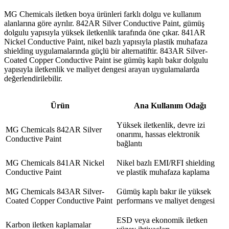
MG Chemicals iletken boya ürünleri farklı dolgu ve kullanım
alanlarına göre ayrılır. 842AR Silver Conductive Paint, gümüş
dolgulu yapısıyla yüksek iletkenlik tarafında öne çıkar. 841AR
Nickel Conductive Paint, nikel bazlı yapısıyla plastik muhafaza
shielding uygulamalarında güçlü bir alternatiftir. 843AR Silver-
Coated Copper Conductive Paint ise gümüş kaplı bakır dolgulu
yapısıyla iletkenlik ve maliyet dengesi arayan uygulamalarda
değerlendirilebilir.
Ürün
Ana Kullanım Odağı
Yüksek iletkenlik, devre izi
MG Chemicals 842AR Silver
onarımı, hassas elektronik
Conductive Paint
bağlantı
MG Chemicals 841AR Nickel
Nikel bazlı EMI/RFI shielding
Conductive Paint
ve plastik muhafaza kaplama
MG Chemicals 843AR Silver-
Gümüş kaplı bakır ile yüksek
Coated Copper Conductive Paint
performans ve maliyet dengesi
ESD veya ekonomik iletken
Karbon iletken kaplamalar