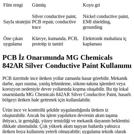
Film rengi
Gümüş
Koyu gri
Silver conductive paint,
Nickel conductive paint,
Sayfa stratejisi
PCB repair, conductive
EMI shielding,
trace
grounding
Öne çıkan
Klavye, kumanda, PCB,
Elektronik muhafaza iç
uygulama
prototip iz tamiri
kaplaması
PCB İz Onarımında MG Chemicals
842AR Silver Conductive Paint Kullanımı
PCB üzerinde ince iletken yollar zamanla hasar görebilir. Mekanik
darbe, aşırı ısınma, yanlış lehimleme, sökme-takma işlemleri veya
korozyon nedeniyle devre yollarında kopma oluşabilir. Bu tip lokal
onarımlarda MG Chemicals 842AR Silver Conductive Paint, hasarlı
bölgeyi iletken hale getirmek için kullanılabilir.
Ürün ince ve kontrollü şekilde uygulandığında iletken iz
oluşturabilir. Ancak bu işlem yapılırken devrenin akım taşıma
ihtiyacı, iz genişliği, yüzey temizliği ve mekanik dayanım beklentisi
dikkate alınmalıdır. Çok yüksek akım taşıyan hatlarda yalnızca
iletken boya kullanımı yeterli olmayabilir; uygulama teknik olarak