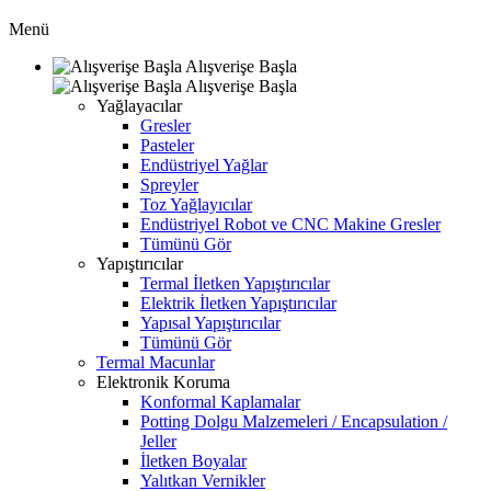
Menü
Alışverişe Başla
Alışverişe Başla
Yağlayacılar
Gresler
Pasteler
Endüstriyel Yağlar
Spreyler
Toz Yağlayıcılar
Endüstriyel Robot ve CNC Makine Gresler
Tümünü Gör
Yapıştırıcılar
Termal İletken Yapıştırıcılar
Elektrik İletken Yapıştırıcılar
Yapısal Yapıştırıcılar
Tümünü Gör
Termal Macunlar
Elektronik Koruma
Konformal Kaplamalar
Potting Dolgu Malzemeleri / Encapsulation /
Jeller
İletken Boyalar
Yalıtkan Vernikler