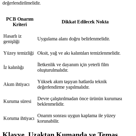
değerlendirilmelidir.
PCB Onarım
Dikkat Edilecek Nokta
Kriteri
Hasarlı iz
Uygulama alanı doğru belirlenmelidir.
genişliği
Yüzey temizliği
Oksit, yağ ve akı kalıntıları temizlenmelidir.
İletkenlik ve dayanım için yeterli film
İz kalınlığı
oluşturulmalıdır.
Yüksek akım taşıyan hatlarda teknik
Akım ihtiyacı
değerlendirme yapılmalıdır.
Devre çalıştırılmadan önce ürünün kuruması
Kuruma süresi
beklenmelidir.
Onarım sonrası uygun kaplama ile yüzey
Koruma ihtiyacı
korunabilir.
Klavye, Uzaktan Kumanda ve Temas