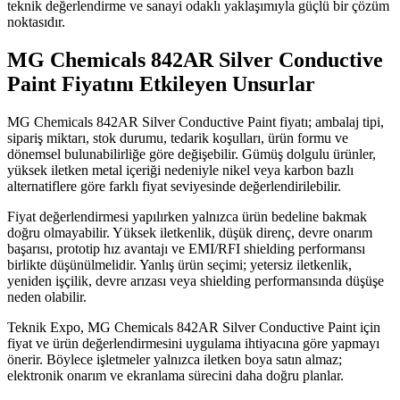
teknik değerlendirme ve sanayi odaklı yaklaşımıyla güçlü bir çözüm
noktasıdır.
MG Chemicals 842AR Silver Conductive
Paint Fiyatını Etkileyen Unsurlar
MG Chemicals 842AR Silver Conductive Paint fiyatı; ambalaj tipi,
sipariş miktarı, stok durumu, tedarik koşulları, ürün formu ve
dönemsel bulunabilirliğe göre değişebilir. Gümüş dolgulu ürünler,
yüksek iletken metal içeriği nedeniyle nikel veya karbon bazlı
alternatiflere göre farklı fiyat seviyesinde değerlendirilebilir.
Fiyat değerlendirmesi yapılırken yalnızca ürün bedeline bakmak
doğru olmayabilir. Yüksek iletkenlik, düşük direnç, devre onarım
başarısı, prototip hız avantajı ve EMI/RFI shielding performansı
birlikte düşünülmelidir. Yanlış ürün seçimi; yetersiz iletkenlik,
yeniden işçilik, devre arızası veya shielding performansında düşüşe
neden olabilir.
Teknik Expo, MG Chemicals 842AR Silver Conductive Paint için
fiyat ve ürün değerlendirmesini uygulama ihtiyacına göre yapmayı
önerir. Böylece işletmeler yalnızca iletken boya satın almaz;
elektronik onarım ve ekranlama sürecini daha doğru planlar.