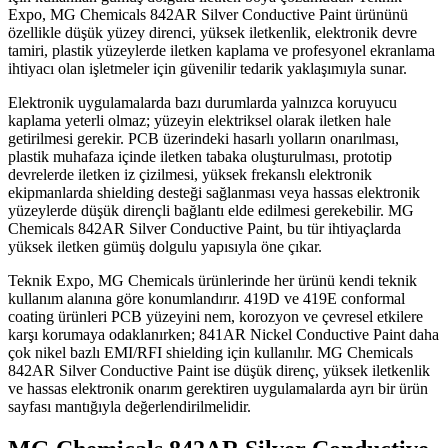
Expo, MG Chemicals 842AR Silver Conductive Paint ürününü
özellikle düşük yüzey direnci, yüksek iletkenlik, elektronik devre
tamiri, plastik yüzeylerde iletken kaplama ve profesyonel ekranlama
ihtiyacı olan işletmeler için güvenilir tedarik yaklaşımıyla sunar.
Elektronik uygulamalarda bazı durumlarda yalnızca koruyucu
kaplama yeterli olmaz; yüzeyin elektriksel olarak iletken hale
getirilmesi gerekir. PCB üzerindeki hasarlı yolların onarılması,
plastik muhafaza içinde iletken tabaka oluşturulması, prototip
devrelerde iletken iz çizilmesi, yüksek frekanslı elektronik
ekipmanlarda shielding desteği sağlanması veya hassas elektronik
yüzeylerde düşük dirençli bağlantı elde edilmesi gerekebilir. MG
Chemicals 842AR Silver Conductive Paint, bu tür ihtiyaçlarda
yüksek iletken gümüş dolgulu yapısıyla öne çıkar.
Teknik Expo, MG Chemicals ürünlerinde her ürünü kendi teknik
kullanım alanına göre konumlandırır. 419D ve 419E conformal
coating ürünleri PCB yüzeyini nem, korozyon ve çevresel etkilere
karşı korumaya odaklanırken; 841AR Nickel Conductive Paint daha
çok nikel bazlı EMI/RFI shielding için kullanılır. MG Chemicals
842AR Silver Conductive Paint ise düşük direnç, yüksek iletkenlik
ve hassas elektronik onarım gerektiren uygulamalarda ayrı bir ürün
sayfası mantığıyla değerlendirilmelidir.