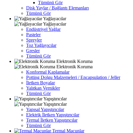
Tümünü Gör
Disk Yaylar / Bağlantı Elemanları
Tümünü Gör
Yağlayacılar
Yağlayacılar
Endüstriyel Yağlar
Pasteler
Spreyler
Toz Yağlayıcılar
Gresler
Tümünü Gör
Elektronik Koruma
Elektronik Koruma
Konformal Kaplamalar
Potting Dolgu Malzemeleri / Encapsulation / Jeller
İletken Boyalar
Yalıtkan Vernikler
Tümünü Gör
Yapıştırıcılar
Yapıştırıcılar
Yapısal Yapıştırıcılar
Elektrik İletken Yapıştırıcılar
Termal İletken Yapıştırıcılar
Tümünü Gör
Termal Macunlar