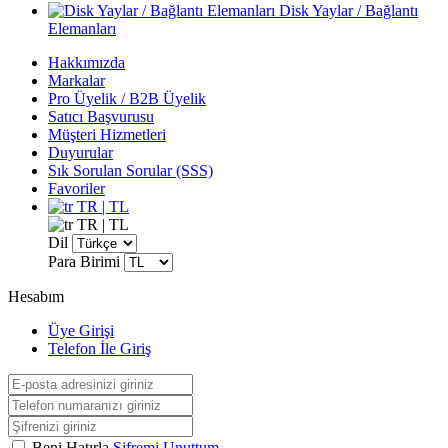
Disk Yaylar / Bağlantı
Elemanları
Hakkımızda
Markalar
Pro Üyelik / B2B Üyelik
Satıcı Başvurusu
Müşteri Hizmetleri
Duyurular
Sık Sorulan Sorular (SSS)
Favoriler
TR | TL
TR | TL
Dil
Para Birimi
Hesabım
Üye Girişi
Telefon İle Giriş
Beni Hatırla
Şifremi Unuttum