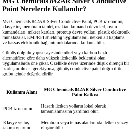
MG Chemicals 842AR Silver Conductive
Paint Nerelerde Kullanılır?
MG Chemicals 842AR Silver Conductive Paint; PCB iz onarımı,
klavye tuş membranı tamiri, uzaktan kumanda devreleri, oyun
kumandaları, mikser kartları, prototip devre yolları, plastik elektronik
muhafazalar, EMI/RFI shielding uygulamaları, iletken alt kaplama
ve hassas elektronik bağlantı noktalarında kullanılabilir.
Gümüş dolgulu yapısı sayesinde nikel veya karbon bazlı
alternatiflere göre daha yüksek iletkenlik beklentisi olan
uygulamalarda öne çıkar. Özellikle devre üzerinde düşük dirençli bir
iz oluşturulması gerekiyorsa, gümüş conductive paint doğru ürün
grubu içinde değerlendirilir.
MG Chemicals 842AR Silver Conductive
Kullanım Alanı
Paint Katkısı
Hasarlı iletken yolların lokal olarak
PCB iz onarımı
tamamlanmasına yardımcı olur.
Klavye ve tuş
Membran veya temas alanlarında iletken yüzey
takımı onarımı
oluşturabilir.