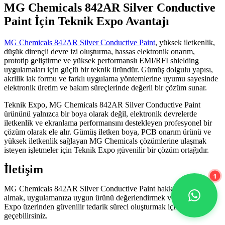
MG Chemicals 842AR Silver Conductive
Paint İçin Teknik Expo Avantajı
MG Chemicals 842AR Silver Conductive Paint
, yüksek iletkenlik,
düşük dirençli devre izi oluşturma, hassas elektronik onarım,
prototip geliştirme ve yüksek performanslı EMI/RFI shielding
uygulamaları için güçlü bir teknik üründür. Gümüş dolgulu yapısı,
akrilik lak formu ve farklı uygulama yöntemlerine uyumu sayesinde
elektronik üretim ve bakım süreçlerinde değerli bir çözüm sunar.
Teknik Expo, MG Chemicals 842AR Silver Conductive Paint
ürününü yalnızca bir boya olarak değil, elektronik devrelerde
iletkenlik ve ekranlama performansını destekleyen profesyonel bir
çözüm olarak ele alır. Gümüş iletken boya, PCB onarım ürünü ve
yüksek iletkenlik sağlayan MG Chemicals çözümlerine ulaşmak
isteyen işletmeler için Teknik Expo güvenilir bir çözüm ortağıdır.
İletişim
1
MG Chemicals 842AR Silver Conductive Paint hakkında bilgi
almak, uygulamanıza uygun ürünü değerlendirmek veya Teknik
Expo üzerinden güvenilir tedarik süreci oluşturmak için iletişime
geçebilirsiniz.