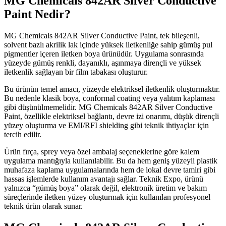
MG Chemicals 842AR Silver Conductive
Paint Nedir?
MG Chemicals 842AR Silver Conductive Paint, tek bileşenli,
solvent bazlı akrilik lak içinde yüksek iletkenliğe sahip gümüş pul
pigmentler içeren iletken boya ürünüdür. Uygulama sonrasında
yüzeyde gümüş renkli, dayanıklı, aşınmaya dirençli ve yüksek
iletkenlik sağlayan bir film tabakası oluşturur.
Bu ürünün temel amacı, yüzeyde elektriksel iletkenlik oluşturmaktır.
Bu nedenle klasik boya, conformal coating veya yalıtım kaplaması
gibi düşünülmemelidir. MG Chemicals 842AR Silver Conductive
Paint, özellikle elektriksel bağlantı, devre izi onarımı, düşük dirençli
yüzey oluşturma ve EMI/RFI shielding gibi teknik ihtiyaçlar için
tercih edilir.
Ürün fırça, sprey veya özel ambalaj seçeneklerine göre kalem
uygulama mantığıyla kullanılabilir. Bu da hem geniş yüzeyli plastik
muhafaza kaplama uygulamalarında hem de lokal devre tamiri gibi
hassas işlemlerde kullanım avantajı sağlar. Teknik Expo, ürünü
yalnızca “gümüş boya” olarak değil, elektronik üretim ve bakım
süreçlerinde iletken yüzey oluşturmak için kullanılan profesyonel
teknik ürün olarak sunar.