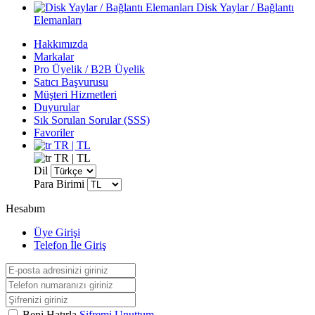
Disk Yaylar / Bağlantı
Elemanları
Hakkımızda
Markalar
Pro Üyelik / B2B Üyelik
Satıcı Başvurusu
Müşteri Hizmetleri
Duyurular
Sık Sorulan Sorular (SSS)
Favoriler
TR | TL
TR | TL
Dil
Para Birimi
Hesabım
Üye Girişi
Telefon İle Giriş
Beni Hatırla
Şifremi Unuttum