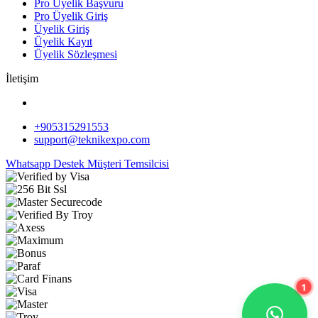
Pro Üyelik Başvuru
Pro Üyelik Giriş
Üyelik Giriş
Üyelik Kayıt
Üyelik Sözleşmesi
İletişim
+905315291553
support@teknikexpo.com
Whatsapp Destek
Müşteri Temsilcisi
1