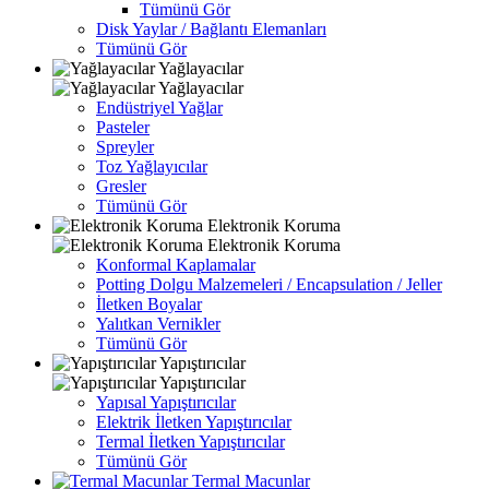
Tümünü Gör
Disk Yaylar / Bağlantı Elemanları
Tümünü Gör
Yağlayacılar
Yağlayacılar
Endüstriyel Yağlar
Pasteler
Spreyler
Toz Yağlayıcılar
Gresler
Tümünü Gör
Elektronik Koruma
Elektronik Koruma
Konformal Kaplamalar
Potting Dolgu Malzemeleri / Encapsulation / Jeller
İletken Boyalar
Yalıtkan Vernikler
Tümünü Gör
Yapıştırıcılar
Yapıştırıcılar
Yapısal Yapıştırıcılar
Elektrik İletken Yapıştırıcılar
Termal İletken Yapıştırıcılar
Tümünü Gör
Termal Macunlar