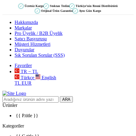
Ücretsiz Kargo
Stoktan Teslim
Türkiye'nin Resmi Distribütörü
✓
✓
✓
Orijinal Ürün Garantisi
Aynı Gün Kargo
✓
✓
Hakkımızda
Markalar
Pro Üyelik / B2B Üyelik
Satıcı Başvurusu
Müşteri Hizmetleri
Duyurular
Sık Sorulan Sorular (SSS)
Favoriler
TR − TL
Türkçe
English
TL
EUR
ARA
Ürünler
{{ P.title }}
Kategoriler