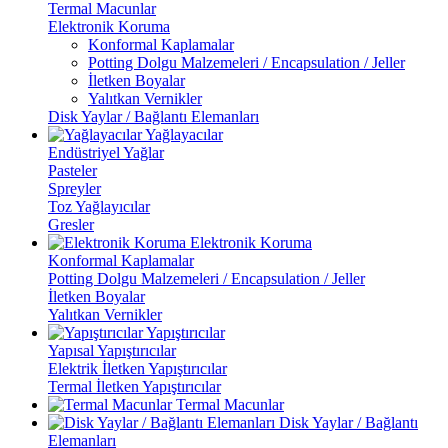
Termal Macunlar
Elektronik Koruma
Konformal Kaplamalar
Potting Dolgu Malzemeleri / Encapsulation / Jeller
İletken Boyalar
Yalıtkan Vernikler
Disk Yaylar / Bağlantı Elemanları
Yağlayacılar
Endüstriyel Yağlar
Pasteler
Spreyler
Toz Yağlayıcılar
Gresler
Elektronik Koruma
Konformal Kaplamalar
Potting Dolgu Malzemeleri / Encapsulation / Jeller
İletken Boyalar
Yalıtkan Vernikler
Yapıştırıcılar
Yapısal Yapıştırıcılar
Elektrik İletken Yapıştırıcılar
Termal İletken Yapıştırıcılar
Termal Macunlar
Disk Yaylar / Bağlantı
Elemanları