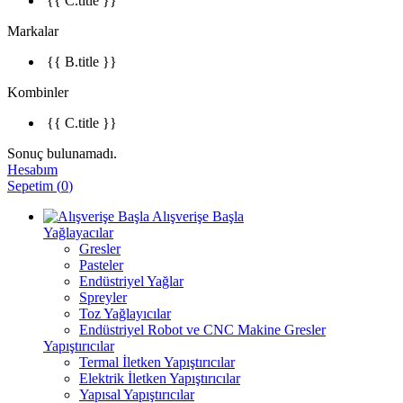
{{ C.title }}
Markalar
{{ B.title }}
Kombinler
{{ C.title }}
Sonuç bulunamadı.
Hesabım
Sepetim
(
0
)
Alışverişe Başla
Yağlayacılar
Gresler
Pasteler
Endüstriyel Yağlar
Spreyler
Toz Yağlayıcılar
Endüstriyel Robot ve CNC Makine Gresler
Yapıştırıcılar
Termal İletken Yapıştırıcılar
Elektrik İletken Yapıştırıcılar
Yapısal Yapıştırıcılar