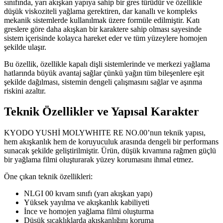
sınıfında, yarı akışkan yapıya sahip bir gres türüdür ve özellikle
düşük viskoziteli yağlama gerektiren, dar kanallı ve kompleks
mekanik sistemlerde kullanılmak üzere formüle edilmiştir. Katı
greslere göre daha akışkan bir karaktere sahip olması sayesinde
sistem içerisinde kolayca hareket eder ve tüm yüzeylere homojen
şekilde ulaşır.
Bu özellik, özellikle kapalı dişli sistemlerinde ve merkezi yağlama
hatlarında büyük avantaj sağlar çünkü yağın tüm bileşenlere eşit
şekilde dağılması, sistemin dengeli çalışmasını sağlar ve aşınma
riskini azaltır.
Teknik Özellikler ve Yapısal Karakter
KYODO YUSHİ MOLYWHITE RE NO.00’nun teknik yapısı,
hem akışkanlık hem de koruyuculuk arasında dengeli bir performans
sunacak şekilde geliştirilmiştir. Ürün, düşük kıvamına rağmen güçlü
bir yağlama filmi oluşturarak yüzey korumasını ihmal etmez.
Öne çıkan teknik özellikleri:
NLGI 00 kıvam sınıfı (yarı akışkan yapı)
Yüksek yayılma ve akışkanlık kabiliyeti
İnce ve homojen yağlama filmi oluşturma
Düşük sıcaklıklarda akışkanlığını koruma