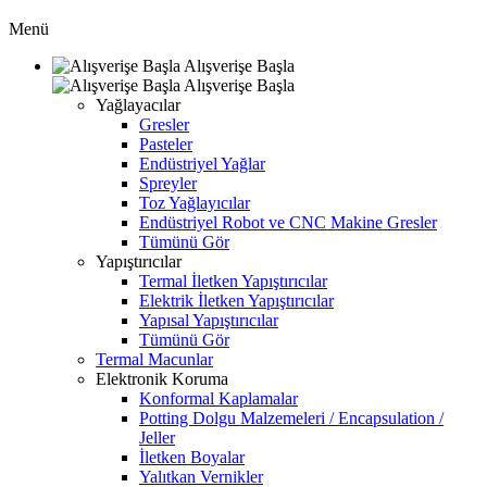
Menü
Alışverişe Başla
Alışverişe Başla
Yağlayacılar
Gresler
Pasteler
Endüstriyel Yağlar
Spreyler
Toz Yağlayıcılar
Endüstriyel Robot ve CNC Makine Gresler
Tümünü Gör
Yapıştırıcılar
Termal İletken Yapıştırıcılar
Elektrik İletken Yapıştırıcılar
Yapısal Yapıştırıcılar
Tümünü Gör
Termal Macunlar
Elektronik Koruma
Konformal Kaplamalar
Potting Dolgu Malzemeleri / Encapsulation /
Jeller
İletken Boyalar
Yalıtkan Vernikler