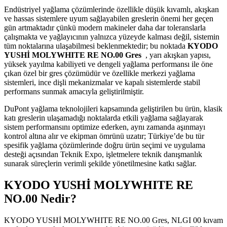
Endüstriyel yağlama çözümlerinde özellikle düşük kıvamlı, akışkan
ve hassas sistemlere uyum sağlayabilen greslerin önemi her geçen
gün artmaktadır çünkü modern makineler daha dar toleranslarla
çalışmakta ve yağlayıcının yalnızca yüzeyde kalması değil, sistemin
tüm noktalarına ulaşabilmesi beklenmektedir; bu noktada
KYODO
YUSHİ MOLYWHITE RE NO.00 Gres
, yarı akışkan yapısı,
yüksek yayılma kabiliyeti ve dengeli yağlama performansı ile öne
çıkan özel bir gres çözümüdür ve özellikle merkezi yağlama
sistemleri, ince dişli mekanizmalar ve kapalı sistemlerde stabil
performans sunmak amacıyla geliştirilmiştir.
DuPont yağlama teknolojileri kapsamında geliştirilen bu ürün, klasik
katı greslerin ulaşamadığı noktalarda etkili yağlama sağlayarak
sistem performansını optimize ederken, aynı zamanda aşınmayı
kontrol altına alır ve ekipman ömrünü uzatır; Türkiye’de bu tür
spesifik yağlama çözümlerinde doğru ürün seçimi ve uygulama
desteği açısından Teknik Expo, işletmelere teknik danışmanlık
sunarak süreçlerin verimli şekilde yönetilmesine katkı sağlar.
KYODO YUSHİ MOLYWHITE RE
NO.00 Nedir?
KYODO YUSHİ MOLYWHITE RE NO.00 Gres, NLGI 00 kıvam