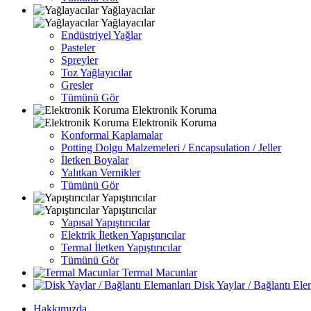
Yağlayacılar
Yağlayacılar
Endüstriyel Yağlar
Pasteler
Spreyler
Toz Yağlayıcılar
Gresler
Tümünü Gör
Elektronik Koruma
Elektronik Koruma
Konformal Kaplamalar
Potting Dolgu Malzemeleri / Encapsulation / Jeller
İletken Boyalar
Yalıtkan Vernikler
Tümünü Gör
Yapıştırıcılar
Yapıştırıcılar
Yapısal Yapıştırıcılar
Elektrik İletken Yapıştırıcılar
Termal İletken Yapıştırıcılar
Tümünü Gör
Termal Macunlar
Disk Yaylar / Bağlantı Ele
Hakkımızda