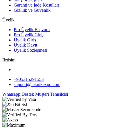
Garanti ve İade Koşulları
Gizlilik ve Güvenlik
Üyelik
Pro Üyelik Başvuru
Pro Üyelik Giriş
Üyelik Giriş
Üyelik Kayıt
Üyelik Sözleşmesi
İletişim
+905315291553
support@teknikexpo.com
Whatsapp Destek
Müşteri Temsilcisi