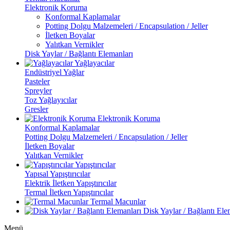
Elektronik Koruma
Konformal Kaplamalar
Potting Dolgu Malzemeleri / Encapsulation / Jeller
İletken Boyalar
Yalıtkan Vernikler
Disk Yaylar / Bağlantı Elemanları
Yağlayacılar
Endüstriyel Yağlar
Pasteler
Spreyler
Toz Yağlayıcılar
Gresler
Elektronik Koruma
Konformal Kaplamalar
Potting Dolgu Malzemeleri / Encapsulation / Jeller
İletken Boyalar
Yalıtkan Vernikler
Yapıştırıcılar
Yapısal Yapıştırıcılar
Elektrik İletken Yapıştırıcılar
Termal İletken Yapıştırıcılar
Termal Macunlar
Disk Yaylar / Bağlantı Ele
Menü