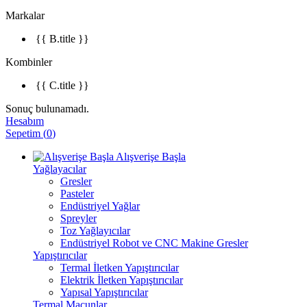
Markalar
{{ B.title }}
Kombinler
{{ C.title }}
Sonuç bulunamadı.
Hesabım
Sepetim
(
0
)
Alışverişe Başla
Yağlayacılar
Gresler
Pasteler
Endüstriyel Yağlar
Spreyler
Toz Yağlayıcılar
Endüstriyel Robot ve CNC Makine Gresler
Yapıştırıcılar
Termal İletken Yapıştırıcılar
Elektrik İletken Yapıştırıcılar
Yapısal Yapıştırıcılar
Termal Macunlar