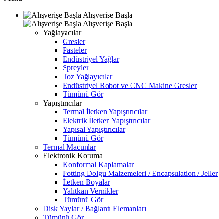
Alışverişe Başla
Alışverişe Başla
Yağlayacılar
Gresler
Pasteler
Endüstriyel Yağlar
Spreyler
Toz Yağlayıcılar
Endüstriyel Robot ve CNC Makine Gresler
Tümünü Gör
Yapıştırıcılar
Termal İletken Yapıştırıcılar
Elektrik İletken Yapıştırıcılar
Yapısal Yapıştırıcılar
Tümünü Gör
Termal Macunlar
Elektronik Koruma
Konformal Kaplamalar
Potting Dolgu Malzemeleri / Encapsulation / Jeller
İletken Boyalar
Yalıtkan Vernikler
Tümünü Gör
Disk Yaylar / Bağlantı Elemanları
Tümünü Gör