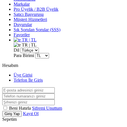
Markalar
Pro Üyelik / B2B Üyelik
Satıcı Başvurusu
Müşteri Hizmetleri
Duyurular
Sık Sorulan Sorular (SSS)
Favoriler
TR | TL
TR | TL
Dil
Para Birimi
Hesabım
Üye Girişi
Telefon İle Giriş
Beni Hatırla
Şifremi Unuttum
Kayıt Ol
Giriş Yap
Sepetim