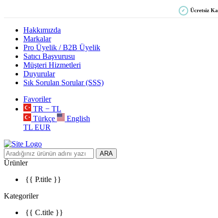
Ücretsiz K
✓
Hakkımızda
Markalar
Pro Üyelik / B2B Üyelik
Satıcı Başvurusu
Müşteri Hizmetleri
Duyurular
Sık Sorulan Sorular (SSS)
Favoriler
TR − TL
Türkçe
English
TL
EUR
ARA
Ürünler
{{ P.title }}
Kategoriler
{{ C.title }}