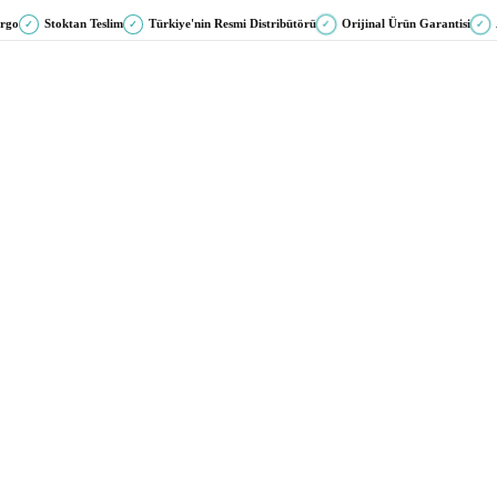
argo
Stoktan Teslim
Türkiye'nin Resmi Distribütörü
Orijinal Ürün Garantisi
✓
✓
✓
✓