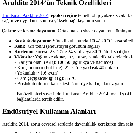
Araldite 2014’ün Teknik Özellikleri
Huntsman Araldite 2014
,
epoksi reçine
temelli olup yüksek sıcaklık d
sağlar ve uygulama sonrası yüksek bağ dayanımı sunar.
Çekme ve kesme dayanımı:
Ortalama lap shear dayanımı alüminyum
Sıcaklık dayanımı:
Sürekli kullanımda 100–120 °C, kısa sürel
Renk:
Gri tonlu (endüstriyel görünüm sağlar)
Kürlenme süresi:
23 °C’de 24 saat veya 80 °C’de 1 saat (hızla
Viskozite:
Yoğun ve akmayan yapı sayesinde dik yüzeylerde d
• Karışım oranı (A/B): 100:50 (ağırlıkça ve hacimce)
• Karışım ömrü (Pot Life): 25 °C’de yaklaşık 40 dakika
• Yoğunluk: ~1.6 g/cm³
• Cam geçiş sıcaklığı (Tg): 85 °C
• Boşluk doldurma kapasitesi: 5 mm’ye kadar, akmaz yapı
Bu özellikleri sayesinde Huntsman Araldite 2014, metal şasi bi
bağlantılarda tercih edilir.
Endüstriyel Kullanım Alanları
Araldite 2014, zorlu çevresel şartlarda dayanıklılık gerektiren tüm sekt