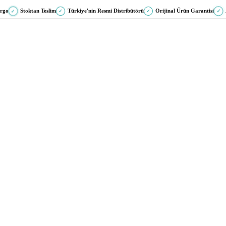
argo
Stoktan Teslim
Türkiye'nin Resmi Distribütörü
Orijinal Ürün Garantisi
✓
✓
✓
✓