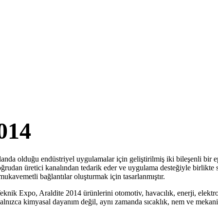
014
nda olduğu endüstriyel uygulamalar için geliştirilmiş iki bileşenli bir ep
oğrudan üretici kanalından tedarik eder ve uygulama desteğiyle birlikte 
kavemetli bağlantılar oluşturmak için tasarlanmıştır.
eknik Expo, Araldite 2014 ürünlerini otomotiv, havacılık, enerji, elekt
 yalnızca kimyasal dayanım değil, aynı zamanda sıcaklık, nem ve mekanik 