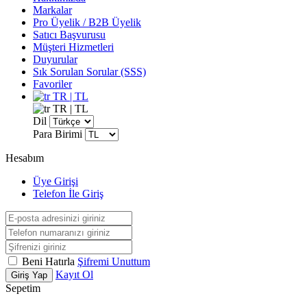
Markalar
Pro Üyelik / B2B Üyelik
Satıcı Başvurusu
Müşteri Hizmetleri
Duyurular
Sık Sorulan Sorular (SSS)
Favoriler
TR | TL
TR | TL
Dil
Para Birimi
Hesabım
Üye Girişi
Telefon İle Giriş
Beni Hatırla
Şifremi Unuttum
Kayıt Ol
Giriş Yap
Sepetim