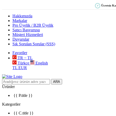
Ücretsiz K
✓
Hakkımızda
Markalar
Pro Üyelik / B2B Üyelik
Satıcı Başvurusu
Müşteri Hizmetleri
Duyurular
Sık Sorulan Sorular (SSS)
Favoriler
TR − TL
Türkçe
English
TL
EUR
ARA
Ürünler
{{ P.title }}
Kategoriler
{{ C.title }}