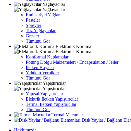
Yağlayacılar
Yağlayacılar
Endüstriyel Yağlar
Pasteler
Spreyler
Toz Yağlayıcılar
Gresler
Tümünü Gör
Elektronik Koruma
Elektronik Koruma
Konformal Kaplamalar
Potting Dolgu Malzemeleri / Encapsulation / Jeller
İletken Boyalar
Yalıtkan Vernikler
Tümünü Gör
Yapıştırıcılar
Yapıştırıcılar
Yapısal Yapıştırıcılar
Elektrik İletken Yapıştırıcılar
Termal İletken Yapıştırıcılar
Tümünü Gör
Termal Macunlar
Disk Yaylar / Bağlantı Ele
Hakkımızda