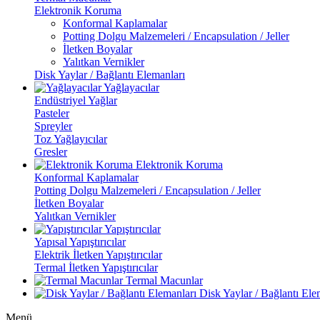
Elektronik Koruma
Konformal Kaplamalar
Potting Dolgu Malzemeleri / Encapsulation / Jeller
İletken Boyalar
Yalıtkan Vernikler
Disk Yaylar / Bağlantı Elemanları
Yağlayacılar
Endüstriyel Yağlar
Pasteler
Spreyler
Toz Yağlayıcılar
Gresler
Elektronik Koruma
Konformal Kaplamalar
Potting Dolgu Malzemeleri / Encapsulation / Jeller
İletken Boyalar
Yalıtkan Vernikler
Yapıştırıcılar
Yapısal Yapıştırıcılar
Elektrik İletken Yapıştırıcılar
Termal İletken Yapıştırıcılar
Termal Macunlar
Disk Yaylar / Bağlantı Ele
Menü