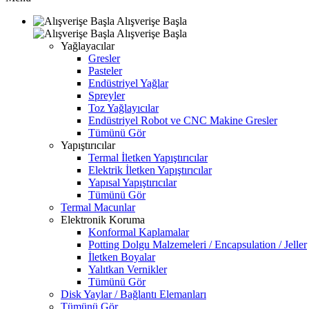
Alışverişe Başla
Alışverişe Başla
Yağlayacılar
Gresler
Pasteler
Endüstriyel Yağlar
Spreyler
Toz Yağlayıcılar
Endüstriyel Robot ve CNC Makine Gresler
Tümünü Gör
Yapıştırıcılar
Termal İletken Yapıştırıcılar
Elektrik İletken Yapıştırıcılar
Yapısal Yapıştırıcılar
Tümünü Gör
Termal Macunlar
Elektronik Koruma
Konformal Kaplamalar
Potting Dolgu Malzemeleri / Encapsulation / Jeller
İletken Boyalar
Yalıtkan Vernikler
Tümünü Gör
Disk Yaylar / Bağlantı Elemanları
Tümünü Gör