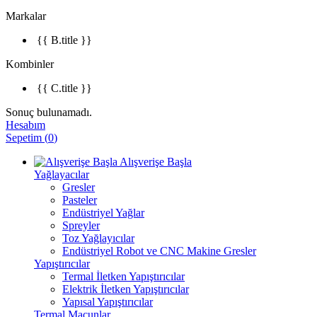
Markalar
{{ B.title }}
Kombinler
{{ C.title }}
Sonuç bulunamadı.
Hesabım
Sepetim
(
0
)
Alışverişe Başla
Yağlayacılar
Gresler
Pasteler
Endüstriyel Yağlar
Spreyler
Toz Yağlayıcılar
Endüstriyel Robot ve CNC Makine Gresler
Yapıştırıcılar
Termal İletken Yapıştırıcılar
Elektrik İletken Yapıştırıcılar
Yapısal Yapıştırıcılar
Termal Macunlar