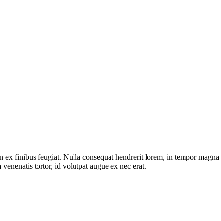
cu in ex finibus feugiat. Nulla consequat hendrerit lorem, in tempor mag
enenatis tortor, id volutpat augue ex nec erat.