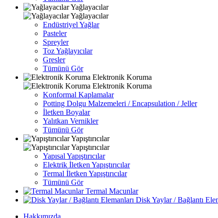
Yağlayacılar
Yağlayacılar
Endüstriyel Yağlar
Pasteler
Spreyler
Toz Yağlayıcılar
Gresler
Tümünü Gör
Elektronik Koruma
Elektronik Koruma
Konformal Kaplamalar
Potting Dolgu Malzemeleri / Encapsulation / Jeller
İletken Boyalar
Yalıtkan Vernikler
Tümünü Gör
Yapıştırıcılar
Yapıştırıcılar
Yapısal Yapıştırıcılar
Elektrik İletken Yapıştırıcılar
Termal İletken Yapıştırıcılar
Tümünü Gör
Termal Macunlar
Disk Yaylar / Bağlantı Ele
Hakkımızda