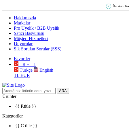
Ücretsiz K
✓
Hakkımızda
Markalar
Pro Üyelik / B2B Üyelik
Satıcı Başvurusu
Müşteri Hizmetleri
Duyurular
Sık Sorulan Sorular (SSS)
Favoriler
TR − TL
Türkçe
English
TL
EUR
ARA
Ürünler
{{ P.title }}
Kategoriler
{{ C.title }}