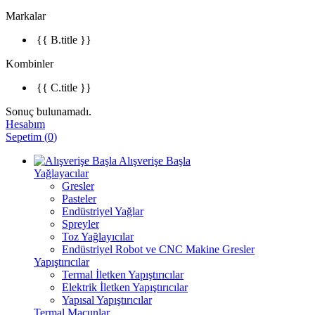
Markalar
{{ B.title }}
Kombinler
{{ C.title }}
Sonuç bulunamadı.
Hesabım
Sepetim
(
0
)
Alışverişe Başla
Yağlayacılar
Gresler
Pasteler
Endüstriyel Yağlar
Spreyler
Toz Yağlayıcılar
Endüstriyel Robot ve CNC Makine Gresler
Yapıştırıcılar
Termal İletken Yapıştırıcılar
Elektrik İletken Yapıştırıcılar
Yapısal Yapıştırıcılar
Termal Macunlar