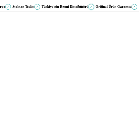
argo
Stoktan Teslim
Türkiye'nin Resmi Distribütörü
Orijinal Ürün Garantisi
✓
✓
✓
✓