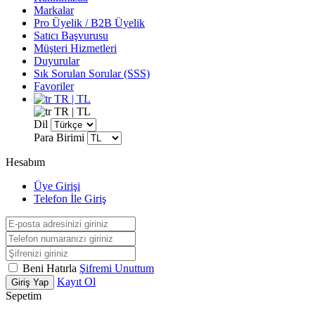
Markalar
Pro Üyelik / B2B Üyelik
Satıcı Başvurusu
Müşteri Hizmetleri
Duyurular
Sık Sorulan Sorular (SSS)
Favoriler
TR | TL
TR | TL
Dil
Para Birimi
Hesabım
Üye Girişi
Telefon İle Giriş
Beni Hatırla
Şifremi Unuttum
Kayıt Ol
Giriş Yap
Sepetim