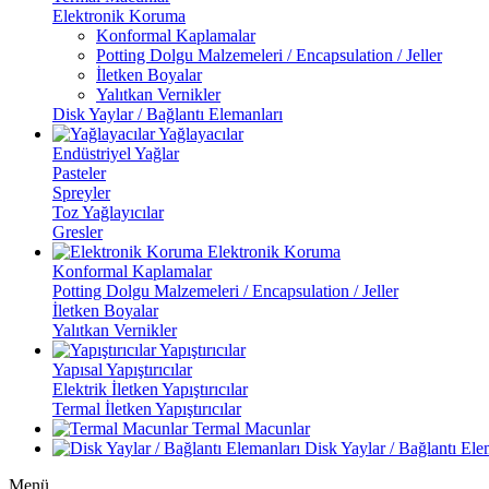
Elektronik Koruma
Konformal Kaplamalar
Potting Dolgu Malzemeleri / Encapsulation / Jeller
İletken Boyalar
Yalıtkan Vernikler
Disk Yaylar / Bağlantı Elemanları
Yağlayacılar
Endüstriyel Yağlar
Pasteler
Spreyler
Toz Yağlayıcılar
Gresler
Elektronik Koruma
Konformal Kaplamalar
Potting Dolgu Malzemeleri / Encapsulation / Jeller
İletken Boyalar
Yalıtkan Vernikler
Yapıştırıcılar
Yapısal Yapıştırıcılar
Elektrik İletken Yapıştırıcılar
Termal İletken Yapıştırıcılar
Termal Macunlar
Disk Yaylar / Bağlantı Ele
Menü