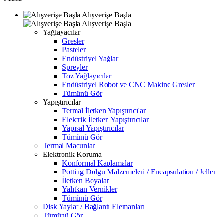
Alışverişe Başla
Alışverişe Başla
Yağlayacılar
Gresler
Pasteler
Endüstriyel Yağlar
Spreyler
Toz Yağlayıcılar
Endüstriyel Robot ve CNC Makine Gresler
Tümünü Gör
Yapıştırıcılar
Termal İletken Yapıştırıcılar
Elektrik İletken Yapıştırıcılar
Yapısal Yapıştırıcılar
Tümünü Gör
Termal Macunlar
Elektronik Koruma
Konformal Kaplamalar
Potting Dolgu Malzemeleri / Encapsulation / Jeller
İletken Boyalar
Yalıtkan Vernikler
Tümünü Gör
Disk Yaylar / Bağlantı Elemanları
Tümünü Gör