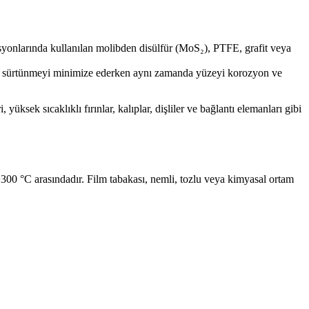
asyonlarında kullanılan molibden disülfür (MoS₂), PTFE, grafit veya
aki sürtünmeyi minimize ederken aynı zamanda yüzeyi korozyon ve
üksek sıcaklıklı fırınlar, kalıplar, dişliler ve bağlantı elemanları gibi
 +300 °C arasındadır. Film tabakası, nemli, tozlu veya kimyasal ortam