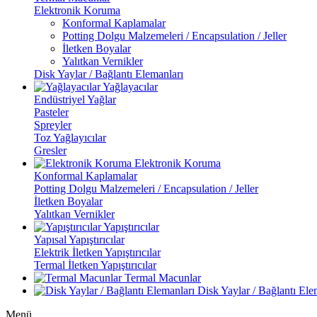
Elektronik Koruma
Konformal Kaplamalar
Potting Dolgu Malzemeleri / Encapsulation / Jeller
İletken Boyalar
Yalıtkan Vernikler
Disk Yaylar / Bağlantı Elemanları
Yağlayacılar
Endüstriyel Yağlar
Pasteler
Spreyler
Toz Yağlayıcılar
Gresler
Elektronik Koruma
Konformal Kaplamalar
Potting Dolgu Malzemeleri / Encapsulation / Jeller
İletken Boyalar
Yalıtkan Vernikler
Yapıştırıcılar
Yapısal Yapıştırıcılar
Elektrik İletken Yapıştırıcılar
Termal İletken Yapıştırıcılar
Termal Macunlar
Disk Yaylar / Bağlantı Ele
Menü