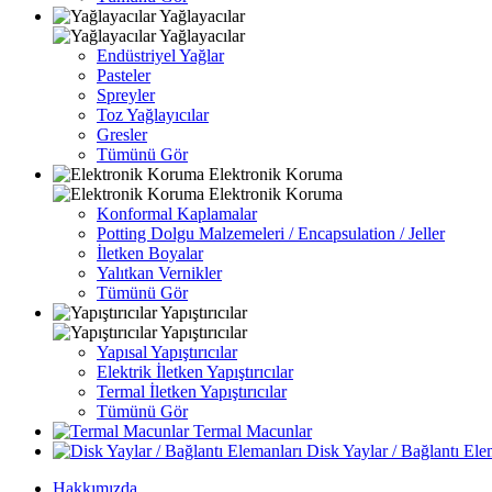
Yağlayacılar
Yağlayacılar
Endüstriyel Yağlar
Pasteler
Spreyler
Toz Yağlayıcılar
Gresler
Tümünü Gör
Elektronik Koruma
Elektronik Koruma
Konformal Kaplamalar
Potting Dolgu Malzemeleri / Encapsulation / Jeller
İletken Boyalar
Yalıtkan Vernikler
Tümünü Gör
Yapıştırıcılar
Yapıştırıcılar
Yapısal Yapıştırıcılar
Elektrik İletken Yapıştırıcılar
Termal İletken Yapıştırıcılar
Tümünü Gör
Termal Macunlar
Disk Yaylar / Bağlantı Ele
Hakkımızda