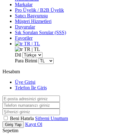
Markalar
Pro Üyelik / B2B Üyelik
Satıcı Başvurusu
Müşteri Hizmetleri
Duyurular
Sık Sorulan Sorular (SSS)
Favoriler
TR | TL
TR | TL
Dil
Para Birimi
Hesabım
Üye Girişi
Telefon İle Giriş
Beni Hatırla
Şifremi Unuttum
Kayıt Ol
Giriş Yap
Sepetim