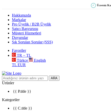
Ücretsiz K
✓
Hakkımızda
Markalar
Pro Üyelik / B2B Üyelik
Satıcı Başvurusu
Müşteri Hizmetleri
Duyurular
Sık Sorulan Sorular (SSS)
Favoriler
TR − TL
Türkçe
English
TL
EUR
ARA
Ürünler
{{ P.title }}
Kategoriler
{{ C.title }}