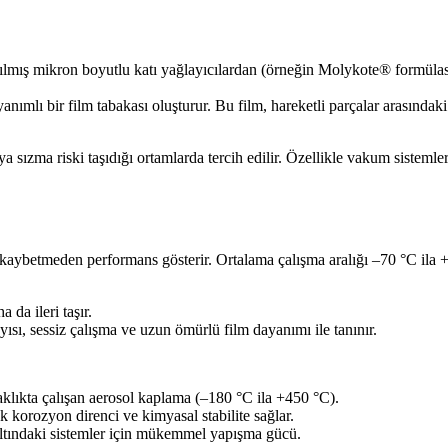
ağıtılmış mikron boyutlu katı yağlayıcılardan (örneğin Molykote® formül
mlı bir film tabakası oluşturur. Bu film, hareketli parçalar arasınd
zma riski taşıdığı ortamlarda tercih edilir. Özellikle vakum sistemleri, y
nı kaybetmeden performans gösterir. Ortalama çalışma aralığı –70 °C ila
da ileri taşır.
ısı, sessiz çalışma ve uzun ömürlü film dayanımı ile tanınır.
aklıkta çalışan aerosol kaplama (–180 °C ila +450 °C).
ek korozyon direnci ve kimyasal stabilite sağlar.
 altındaki sistemler için mükemmel yapışma gücü.