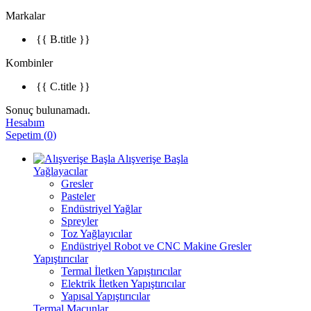
Markalar
{{ B.title }}
Kombinler
{{ C.title }}
Sonuç bulunamadı.
Hesabım
Sepetim
(
0
)
Alışverişe Başla
Yağlayacılar
Gresler
Pasteler
Endüstriyel Yağlar
Spreyler
Toz Yağlayıcılar
Endüstriyel Robot ve CNC Makine Gresler
Yapıştırıcılar
Termal İletken Yapıştırıcılar
Elektrik İletken Yapıştırıcılar
Yapısal Yapıştırıcılar
Termal Macunlar