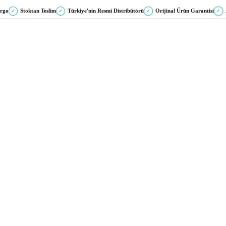
argo
Stoktan Teslim
Türkiye'nin Resmi Distribütörü
Orijinal Ürün Garantisi
✓
✓
✓
✓