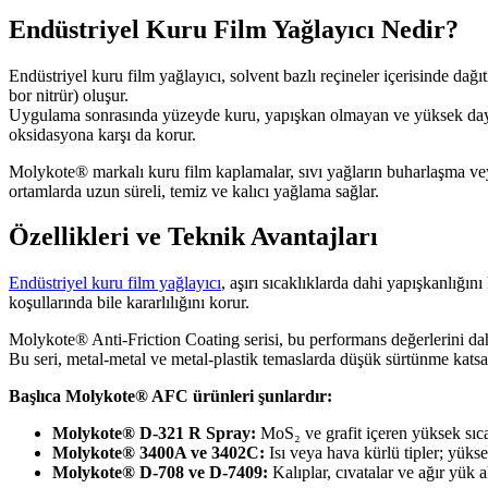
Endüstriyel Kuru Film Yağlayıcı Nedir?
Endüstriyel kuru film yağlayıcı, solvent bazlı reçineler içerisinde d
bor nitrür) oluşur.
Uygulama sonrasında yüzeyde kuru, yapışkan olmayan ve yüksek dayanı
oksidasyona karşı da korur.
Molykote® markalı kuru film kaplamalar, sıvı yağların buharlaşma veya sı
ortamlarda uzun süreli, temiz ve kalıcı yağlama sağlar.
Özellikleri ve Teknik Avantajları
Endüstriyel kuru film yağlayıcı
, aşırı sıcaklıklarda dahi yapışkanlığı
koşullarında bile kararlılığını korur.
Molykote® Anti-Friction Coating serisi, bu performans değerlerini daha 
Bu seri, metal-metal ve metal-plastik temaslarda düşük sürtünme katsay
Başlıca Molykote® AFC ürünleri şunlardır:
Molykote® D-321 R Spray:
MoS₂ ve grafit içeren yüksek sıc
Molykote® 3400A ve 3402C:
Isı veya hava kürlü tipler; yüks
Molykote® D-708 ve D-7409:
Kalıplar, cıvatalar ve ağır yük