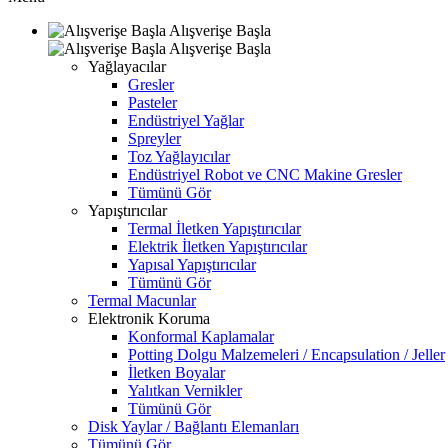
Alışverişe Başla
Alışverişe Başla
Yağlayacılar
Gresler
Pasteler
Endüstriyel Yağlar
Spreyler
Toz Yağlayıcılar
Endüstriyel Robot ve CNC Makine Gresler
Tümünü Gör
Yapıştırıcılar
Termal İletken Yapıştırıcılar
Elektrik İletken Yapıştırıcılar
Yapısal Yapıştırıcılar
Tümünü Gör
Termal Macunlar
Elektronik Koruma
Konformal Kaplamalar
Potting Dolgu Malzemeleri / Encapsulation / Jeller
İletken Boyalar
Yalıtkan Vernikler
Tümünü Gör
Disk Yaylar / Bağlantı Elemanları
Tümünü Gör