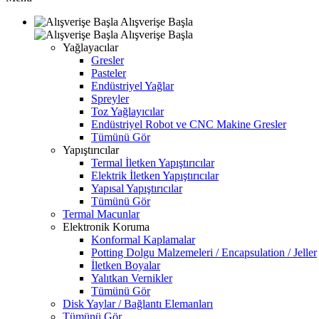
Alışverişe Başla
Alışverişe Başla
Yağlayacılar
Gresler
Pasteler
Endüstriyel Yağlar
Spreyler
Toz Yağlayıcılar
Endüstriyel Robot ve CNC Makine Gresler
Tümünü Gör
Yapıştırıcılar
Termal İletken Yapıştırıcılar
Elektrik İletken Yapıştırıcılar
Yapısal Yapıştırıcılar
Tümünü Gör
Termal Macunlar
Elektronik Koruma
Konformal Kaplamalar
Potting Dolgu Malzemeleri / Encapsulation / Jeller
İletken Boyalar
Yalıtkan Vernikler
Tümünü Gör
Disk Yaylar / Bağlantı Elemanları
Tümünü Gör