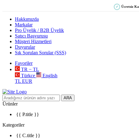
Ücretsiz K
✓
Hakkımızda
Markalar
Pro Üyelik / B2B Üyelik
Satıcı Başvurusu
Müşteri Hizmetleri
Duyurular
Sık Sorulan Sorular (SSS)
Favoriler
TR − TL
Türkçe
English
TL
EUR
ARA
Ürünler
{{ P.title }}
Kategoriler
{{ C.title }}