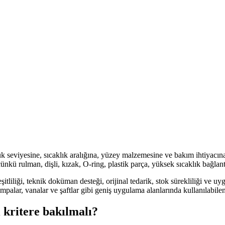
yük seviyesine, sıcaklık aralığına, yüzey malzemesine ve bakım ihtiyacı
ü rulman, dişli, kızak, O-ring, plastik parça, yüksek sıcaklık bağlantısı
 çeşitliliği, teknik doküman desteği, orijinal tedarik, stok sürekliliği
 pompalar, vanalar ve şaftlar gibi geniş uygulama alanlarında kullanılabile
i kritere bakılmalı?