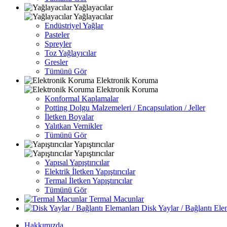
Yağlayacılar
Yağlayacılar
Endüstriyel Yağlar
Pasteler
Spreyler
Toz Yağlayıcılar
Gresler
Tümünü Gör
Elektronik Koruma
Elektronik Koruma
Konformal Kaplamalar
Potting Dolgu Malzemeleri / Encapsulation / Jeller
İletken Boyalar
Yalıtkan Vernikler
Tümünü Gör
Yapıştırıcılar
Yapıştırıcılar
Yapısal Yapıştırıcılar
Elektrik İletken Yapıştırıcılar
Termal İletken Yapıştırıcılar
Tümünü Gör
Termal Macunlar
Disk Yaylar / Bağlantı Ele
Hakkımızda