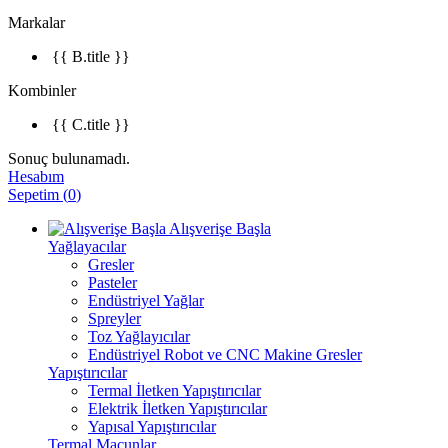
Markalar
{{ B.title }}
Kombinler
{{ C.title }}
Sonuç bulunamadı.
Hesabım
Sepetim
(
0
)
Alışverişe Başla
Yağlayacılar
Gresler
Pasteler
Endüstriyel Yağlar
Spreyler
Toz Yağlayıcılar
Endüstriyel Robot ve CNC Makine Gresler
Yapıştırıcılar
Termal İletken Yapıştırıcılar
Elektrik İletken Yapıştırıcılar
Yapısal Yapıştırıcılar
Termal Macunlar