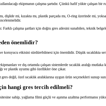
ullanılacağı ekipmanın çalışma şartıdır. Çünkü hafif yükte çalışan bir ru
ı, dişlide mi, kızakta mı, plastik parçada mı, O-ring üzerinde mi, yoks
incelenmelidir.
 Farklı çalışma şartları için doğru gres ailesini sunabilen, teknik belge
eden önemlidir?
 ve koruyucu etkisini sürdürebilmesi için önemlidir. Düşük sıcaklıkta s
i ekipmanları ve dış ortamda çalışan sistemlerde sıcaklık aralığı mutlaka 
 ve plastik uyumu gibi özellikler öne çıkar.
t gres değil, özel sıcaklık aralıklarına uygun ürün seçenekleri sunup su
çin hangi gres tercih edilmeli?
itesine sahip, yağlama filmi güçlü ve aşınma azaltma performansı yüksek