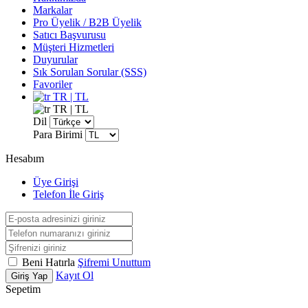
Markalar
Pro Üyelik / B2B Üyelik
Satıcı Başvurusu
Müşteri Hizmetleri
Duyurular
Sık Sorulan Sorular (SSS)
Favoriler
TR | TL
TR | TL
Dil
Para Birimi
Hesabım
Üye Girişi
Telefon İle Giriş
Beni Hatırla
Şifremi Unuttum
Kayıt Ol
Giriş Yap
Sepetim