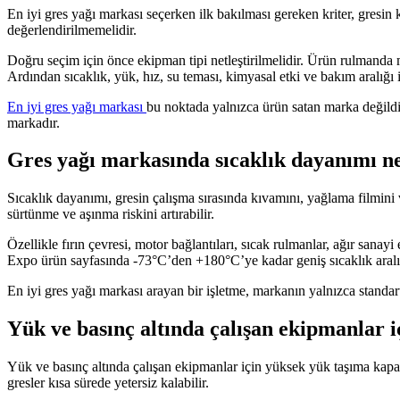
En iyi gres yağı markası seçerken ilk bakılması gereken kriter, gresin k
değerlendirilmemelidir.
Doğru seçim için önce ekipman tipi netleştirilmelidir. Ürün rulmanda m
Ardından sıcaklık, yük, hız, su teması, kimyasal etki ve bakım aralığı 
En iyi gres yağı markası
bu noktada yalnızca ürün satan marka değildir.
markadır.
Gres yağı markasında sıcaklık dayanımı n
Sıcaklık dayanımı, gresin çalışma sırasında kıvamını, yağlama filmini
sürtünme ve aşınma riskini artırabilir.
Özellikle fırın çevresi, motor bağlantıları, sıcak rulmanlar, ağır sanay
Expo ürün sayfasında -73°C’den +180°C’ye kadar geniş sıcaklık aralığı
En iyi gres yağı markası arayan bir işletme, markanın yalnızca standar
Yük ve basınç altında çalışan ekipmanlar i
Yük ve basınç altında çalışan ekipmanlar için yüksek yük taşıma kapas
gresler kısa sürede yetersiz kalabilir.