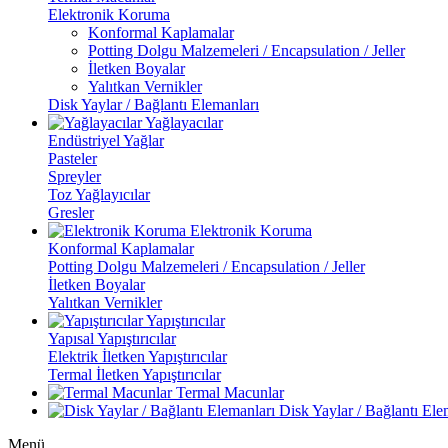
Elektronik Koruma
Konformal Kaplamalar
Potting Dolgu Malzemeleri / Encapsulation / Jeller
İletken Boyalar
Yalıtkan Vernikler
Disk Yaylar / Bağlantı Elemanları
Yağlayacılar
Endüstriyel Yağlar
Pasteler
Spreyler
Toz Yağlayıcılar
Gresler
Elektronik Koruma
Konformal Kaplamalar
Potting Dolgu Malzemeleri / Encapsulation / Jeller
İletken Boyalar
Yalıtkan Vernikler
Yapıştırıcılar
Yapısal Yapıştırıcılar
Elektrik İletken Yapıştırıcılar
Termal İletken Yapıştırıcılar
Termal Macunlar
Disk Yaylar / Bağlantı Ele
Menü