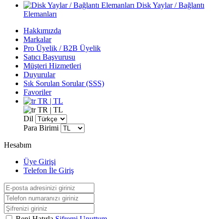
Disk Yaylar / Bağlantı
Elemanları
Hakkımızda
Markalar
Pro Üyelik / B2B Üyelik
Satıcı Başvurusu
Müşteri Hizmetleri
Duyurular
Sık Sorulan Sorular (SSS)
Favoriler
TR | TL
TR | TL
Dil
Para Birimi
Hesabım
Üye Girişi
Telefon İle Giriş
Beni Hatırla
Şifremi Unuttum