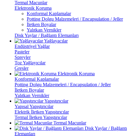
Termal Macunlar
Elektronik Koruma
Konformal Kaplamalar
Potting Dolgu Malzemeleri / Encapsulation / Jeller
İletken Boyalar
Yalıtkan Vernikler
Disk Yaylar / Bağlantı Elemanları
Yağlayacılar
Endüstriyel Yağlar
Pasteler
Spreyler
Toz Yağlayıcılar
Gresler
Elektronik Koruma
Konformal Kaplamalar
Potting Dolgu Malzemeleri / Encapsulation / Jeller
İletken Boyalar
Yalıtkan Vernikler
Yapıştırıcılar
Yapısal Yapıştırıcılar
Elektrik İletken Yapıştırıcılar
Termal İletken Yapıştırıcılar
Termal Macunlar
Disk Yaylar / Bağlantı
Elemanları