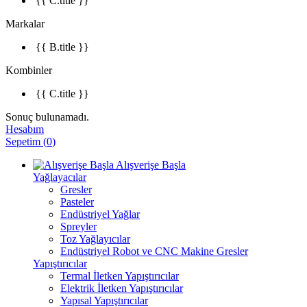
{{ C.title }}
Markalar
{{ B.title }}
Kombinler
{{ C.title }}
Sonuç bulunamadı.
Hesabım
Sepetim
(
0
)
Alışverişe Başla
Yağlayacılar
Gresler
Pasteler
Endüstriyel Yağlar
Spreyler
Toz Yağlayıcılar
Endüstriyel Robot ve CNC Makine Gresler
Yapıştırıcılar
Termal İletken Yapıştırıcılar
Elektrik İletken Yapıştırıcılar
Yapısal Yapıştırıcılar