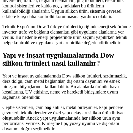
İnverterler, trafolar, bağlantı elemanları, güç modülleri, elektronik
kontrol sistemleri ve kablo geçiş noktaları bu ürünlerin
kullanılabildiği alanlardır. Uygun silikon ürün, sistemin çevresel
etkilere karşı daha kontrollü korunmasına yardımcı olabilir.
Teknik Expo’nun Dow Türkiye ürünleri içeriğinde enerji sektöründe
inverter, trafo ve bağlantı elemanları gibi uygulama alanlarına yer
verilir. Bu nedenle enerji projelerinde ürün seçimi yapılırken teknik
belge kontrolü ve uygulama şartları birlikte değerlendirilmelidir.
Yapı ve inşaat uygulamalarında Dow
silikon ürünleri nasıl kullanılır?
Yapı ve inşaat uygulamalarında Dow silikon ürünleri, sızdırmazlık,
derz dolgu, cam-metal bağlantılar, dış ortam dayanımı ve esnek
birleşim ihtiyaçlarında kullanılabilir. Bu alanlarda ürünün hava
koşullarına, UV etkisine, neme ve hareketli birleşimlere uyum
sağlaması önemlidir.
Cephe sistemleri, cam bağlantılar, metal birleşimler, kapı-pencere
çevreleri, teknik derzler ve özel yapı detayları silikon ürün ihtiyacı
oluşturabilir. Ancak yapı uygulamalarında her silikon ürün aynı
performansı vermez. Kürleşme tipi, yüzey uyumu ve dış ortam
dayanımı doğru seçilmelidir.