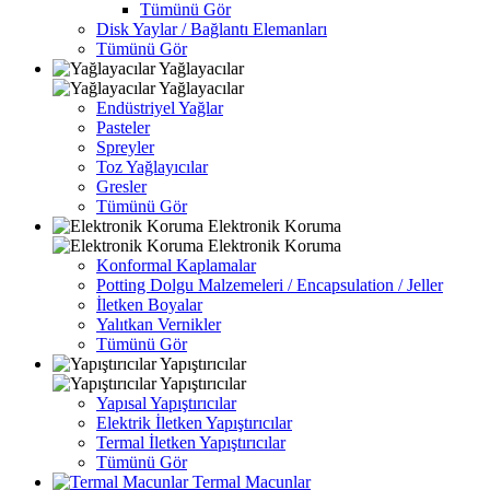
Tümünü Gör
Disk Yaylar / Bağlantı Elemanları
Tümünü Gör
Yağlayacılar
Yağlayacılar
Endüstriyel Yağlar
Pasteler
Spreyler
Toz Yağlayıcılar
Gresler
Tümünü Gör
Elektronik Koruma
Elektronik Koruma
Konformal Kaplamalar
Potting Dolgu Malzemeleri / Encapsulation / Jeller
İletken Boyalar
Yalıtkan Vernikler
Tümünü Gör
Yapıştırıcılar
Yapıştırıcılar
Yapısal Yapıştırıcılar
Elektrik İletken Yapıştırıcılar
Termal İletken Yapıştırıcılar
Tümünü Gör
Termal Macunlar