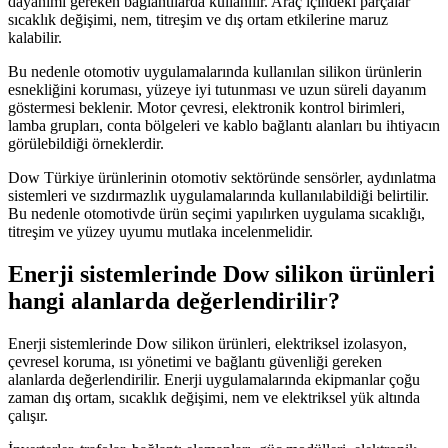
dayanımı gereken bağlantılarda kullanılır. Araç içindeki parçalar
sıcaklık değişimi, nem, titreşim ve dış ortam etkilerine maruz
kalabilir.
Bu nedenle otomotiv uygulamalarında kullanılan silikon ürünlerin
esnekliğini koruması, yüzeye iyi tutunması ve uzun süreli dayanım
göstermesi beklenir. Motor çevresi, elektronik kontrol birimleri,
lamba grupları, conta bölgeleri ve kablo bağlantı alanları bu ihtiyacın
görülebildiği örneklerdir.
Dow Türkiye ürünlerinin otomotiv sektöründe sensörler, aydınlatma
sistemleri ve sızdırmazlık uygulamalarında kullanılabildiği belirtilir.
Bu nedenle otomotivde ürün seçimi yapılırken uygulama sıcaklığı,
titreşim ve yüzey uyumu mutlaka incelenmelidir.
Enerji sistemlerinde Dow silikon ürünleri
hangi alanlarda değerlendirilir?
Enerji sistemlerinde Dow silikon ürünleri, elektriksel izolasyon,
çevresel koruma, ısı yönetimi ve bağlantı güvenliği gereken
alanlarda değerlendirilir. Enerji uygulamalarında ekipmanlar çoğu
zaman dış ortam, sıcaklık değişimi, nem ve elektriksel yük altında
çalışır.