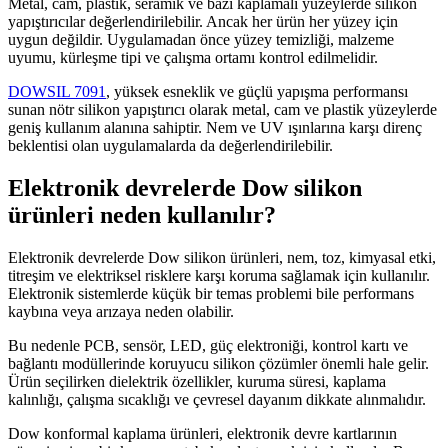
Metal, cam, plastik, seramik ve bazı kaplamalı yüzeylerde silikon
yapıştırıcılar değerlendirilebilir. Ancak her ürün her yüzey için
uygun değildir. Uygulamadan önce yüzey temizliği, malzeme
uyumu, kürleşme tipi ve çalışma ortamı kontrol edilmelidir.
DOWSIL 7091
, yüksek esneklik ve güçlü yapışma performansı
sunan nötr silikon yapıştırıcı olarak metal, cam ve plastik yüzeylerde
geniş kullanım alanına sahiptir. Nem ve UV ışınlarına karşı direnç
beklentisi olan uygulamalarda da değerlendirilebilir.
Elektronik devrelerde Dow silikon
ürünleri neden kullanılır?
Elektronik devrelerde Dow silikon ürünleri, nem, toz, kimyasal etki,
titreşim ve elektriksel risklere karşı koruma sağlamak için kullanılır.
Elektronik sistemlerde küçük bir temas problemi bile performans
kaybına veya arızaya neden olabilir.
Bu nedenle PCB, sensör, LED, güç elektroniği, kontrol kartı ve
bağlantı modüllerinde koruyucu silikon çözümler önemli hale gelir.
Ürün seçilirken dielektrik özellikler, kuruma süresi, kaplama
kalınlığı, çalışma sıcaklığı ve çevresel dayanım dikkate alınmalıdır.
Dow konformal kaplama ürünleri, elektronik devre kartlarının