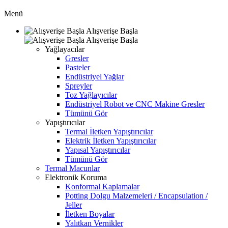
Menü
Alışverişe Başla
Alışverişe Başla
Yağlayacılar
Gresler
Pasteler
Endüstriyel Yağlar
Spreyler
Toz Yağlayıcılar
Endüstriyel Robot ve CNC Makine Gresler
Tümünü Gör
Yapıştırıcılar
Termal İletken Yapıştırıcılar
Elektrik İletken Yapıştırıcılar
Yapısal Yapıştırıcılar
Tümünü Gör
Termal Macunlar
Elektronik Koruma
Konformal Kaplamalar
Potting Dolgu Malzemeleri / Encapsulation /
Jeller
İletken Boyalar
Yalıtkan Vernikler