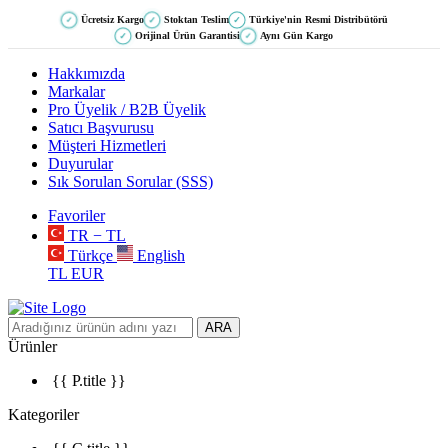
Ücretsiz Kargo
Stoktan Teslim
Türkiye'nin Resmi Distribütörü
✓
✓
✓
Orijinal Ürün Garantisi
Aynı Gün Kargo
✓
✓
Hakkımızda
Markalar
Pro Üyelik / B2B Üyelik
Satıcı Başvurusu
Müşteri Hizmetleri
Duyurular
Sık Sorulan Sorular (SSS)
Favoriler
TR − TL
Türkçe
English
TL
EUR
ARA
Ürünler
{{ P.title }}
Kategoriler