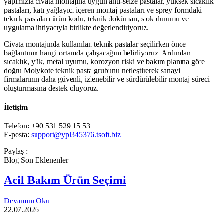
yapımızla civata montajına uygun anti-seize pastalar, yüksek sıcaklık
pastaları, katı yağlayıcı içeren montaj pastaları ve sprey formdaki
teknik pastaları ürün kodu, teknik doküman, stok durumu ve
uygulama ihtiyacıyla birlikte değerlendiriyoruz.
Civata montajında kullanılan teknik pastalar seçilirken önce
bağlantının hangi ortamda çalışacağını belirliyoruz. Ardından
sıcaklık, yük, metal uyumu, korozyon riski ve bakım planına göre
doğru Molykote teknik pasta grubunu netleştirerek sanayi
firmalarının daha güvenli, izlenebilir ve sürdürülebilir montaj süreci
oluşturmasına destek oluyoruz.
İletişim
Telefon: +90 531 529 15 53
E-posta:
support@ypl345376.tsoft.biz
Paylaş :
Blog Son Eklenenler
Acil Bakım Ürün Seçimi
Devamını Oku
22.07.2026