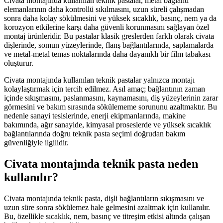
Civata montajında kullanılan teknik pastalar, metal bağlantı
elemanlarının daha kontrollü sıkılmasını, uzun süreli çalışmadan
sonra daha kolay sökülmesini ve yüksek sıcaklık, basınç, nem ya da
korozyon etkilerine karşı daha güvenli korunmasını sağlayan özel
montaj ürünleridir. Bu pastalar klasik greslerden farklı olarak civata
dişlerinde, somun yüzeylerinde, flanş bağlantılarında, saplamalarda
ve metal-metal temas noktalarında daha dayanıklı bir film tabakası
oluşturur.
Civata montajında kullanılan teknik pastalar yalnızca montajı
kolaylaştırmak için tercih edilmez. Asıl amaç; bağlantının zaman
içinde sıkışmasını, paslanmasını, kaynamasını, diş yüzeylerinin zarar
görmesini ve bakım sırasında sökülememe sorununu azaltmaktır. Bu
nedenle sanayi tesislerinde, enerji ekipmanlarında, makine
bakımında, ağır sanayide, kimyasal proseslerde ve yüksek sıcaklık
bağlantılarında doğru teknik pasta seçimi doğrudan bakım
güvenliğiyle ilgilidir.
Civata montajında teknik pasta neden
kullanılır?
Civata montajında teknik pasta, dişli bağlantıların sıkışmasını ve
uzun süre sonra sökülemez hale gelmesini azaltmak için kullanılır.
Bu, özellikle sıcaklık, nem, basınç ve titreşim etkisi altında çalışan