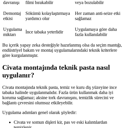
davranışı
filmi bırakabilir
veya bozulabilir
Demontaj
Sökümü kolaylaştırmaya
Her zaman anti-seize etki
etkisi
yardımcı olur
sağlamaz
Uygulama
Uygulamaya göre daha
İnce tabaka yeterlidir
miktarı
fazla kullanılabilir
Bu içerik yapay zeka desteğiyle hazırlanmış olsa da seçim mantığı,
endüstriyel bakım ve montaj uygulamalarındaki teknik kriterlere
göre kurgulanmıştır.
Civata montajında teknik pasta nasıl
uygulanır?
Civata montajında teknik pasta, temiz ve kuru diş yüzeyine ince
tabaka halinde uygulanmalıdır. Fazla ürün kullanmak daha iyi
koruma sağlamaz; aksine tork davranışını, temizlik sürecini ve
bağlantı çevresini olumsuz etkileyebilir.
Uygulama adımları genel olarak şöyledir:
Civata ve somun dişleri kir, pas ve eski kalıntılardan
temizlenir.