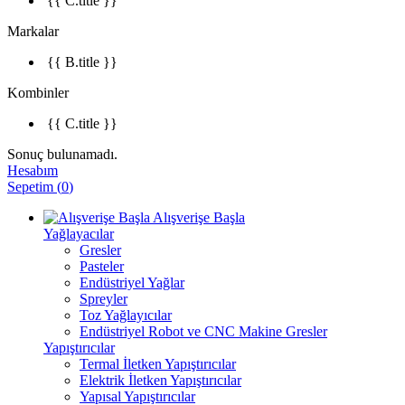
{{ C.title }}
Markalar
{{ B.title }}
Kombinler
{{ C.title }}
Sonuç bulunamadı.
Hesabım
Sepetim
(
0
)
Alışverişe Başla
Yağlayacılar
Gresler
Pasteler
Endüstriyel Yağlar
Spreyler
Toz Yağlayıcılar
Endüstriyel Robot ve CNC Makine Gresler
Yapıştırıcılar
Termal İletken Yapıştırıcılar
Elektrik İletken Yapıştırıcılar
Yapısal Yapıştırıcılar