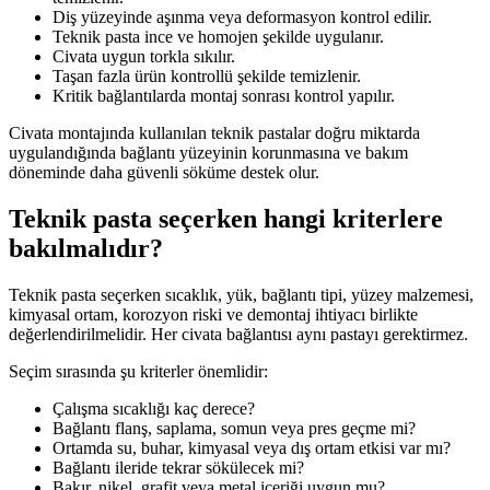
Diş yüzeyinde aşınma veya deformasyon kontrol edilir.
Teknik pasta ince ve homojen şekilde uygulanır.
Civata uygun torkla sıkılır.
Taşan fazla ürün kontrollü şekilde temizlenir.
Kritik bağlantılarda montaj sonrası kontrol yapılır.
Civata montajında kullanılan teknik pastalar doğru miktarda
uygulandığında bağlantı yüzeyinin korunmasına ve bakım
döneminde daha güvenli söküme destek olur.
Teknik pasta seçerken hangi kriterlere
bakılmalıdır?
Teknik pasta seçerken sıcaklık, yük, bağlantı tipi, yüzey malzemesi,
kimyasal ortam, korozyon riski ve demontaj ihtiyacı birlikte
değerlendirilmelidir. Her civata bağlantısı aynı pastayı gerektirmez.
Seçim sırasında şu kriterler önemlidir:
Çalışma sıcaklığı kaç derece?
Bağlantı flanş, saplama, somun veya pres geçme mi?
Ortamda su, buhar, kimyasal veya dış ortam etkisi var mı?
Bağlantı ileride tekrar sökülecek mi?
Bakır, nikel, grafit veya metal içeriği uygun mu?