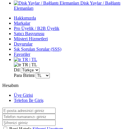
Disk Yaylar / Bağlantı
Elemanları
Hakkımızda
Markalar
Pro Üyelik / B2B Üyelik
Satıcı Başvurusu
Müşteri Hizmetleri
Duyurular
Sık Sorulan Sorular (SSS)
Favoriler
TR | TL
TR | TL
Dil
Para Birimi
Hesabım
Üye Girişi
Telefon İle Giriş
Beni Hatırla
Şifremi Unuttum