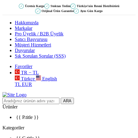
Ücretsiz Kargo
Stoktan Teslim
Türkiye'nin Resmi Distribütörü
✓
✓
✓
Orijinal Ürün Garantisi
Aynı Gün Kargo
✓
✓
Hakkımızda
Markalar
Pro Üyelik / B2B Üyelik
Satıcı Başvurusu
Müşteri Hizmetleri
Duyurular
Sık Sorulan Sorular (SSS)
Favoriler
TR − TL
Türkçe
English
TL
EUR
ARA
Ürünler
{{ P.title }}
Kategoriler