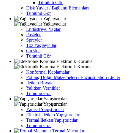
Tümünü Gör
Disk Yaylar / Bağlantı Elemanları
Tümünü Gör
Yağlayacılar
Yağlayacılar
Endüstriyel Yağlar
Pasteler
Spreyler
Toz Yağlayıcılar
Gresler
Tümünü Gör
Elektronik Koruma
Elektronik Koruma
Konformal Kaplamalar
Potting Dolgu Malzemeleri / Encapsulation / Jeller
İletken Boyalar
Yalıtkan Vernikler
Tümünü Gör
Yapıştırıcılar
Yapıştırıcılar
Yapısal Yapıştırıcılar
Elektrik İletken Yapıştırıcılar
Termal İletken Yapıştırıcılar
Tümünü Gör
Termal Macunlar