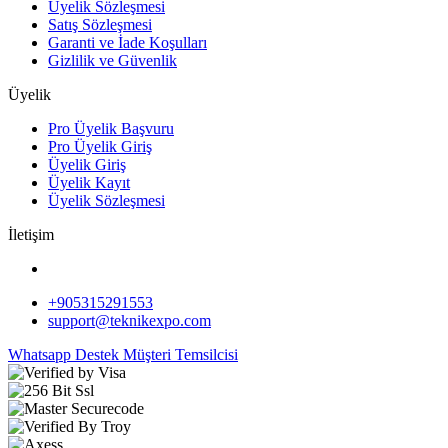
Üyelik Sözleşmesi
Satış Sözleşmesi
Garanti ve İade Koşulları
Gizlilik ve Güvenlik
Üyelik
Pro Üyelik Başvuru
Pro Üyelik Giriş
Üyelik Giriş
Üyelik Kayıt
Üyelik Sözleşmesi
İletişim
+905315291553
support@teknikexpo.com
Whatsapp Destek
Müşteri Temsilcisi