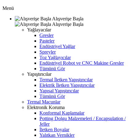
Menü
Alışverişe Başla
Alışverişe Başla
Yağlayacılar
Gresler
Pasteler
Endüstriyel Yağlar
Spreyler
Toz Yağlayıcılar
Endüstriyel Robot ve CNC Makine Gresler
Tümünü Gör
Yapıştırıcılar
Termal İletken Yapıştırıcılar
Elektrik İletken Yapıştırıcılar
Yapısal Yapıştırıcılar
Tümünü Gör
Termal Macunlar
Elektronik Koruma
Konformal Kaplamalar
Potting Dolgu Malzemeleri / Encapsulation /
Jeller
İletken Boyalar
Yalıtkan Vernikler