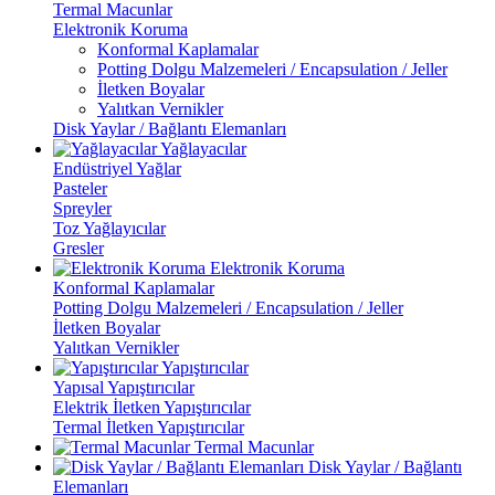
Termal Macunlar
Elektronik Koruma
Konformal Kaplamalar
Potting Dolgu Malzemeleri / Encapsulation / Jeller
İletken Boyalar
Yalıtkan Vernikler
Disk Yaylar / Bağlantı Elemanları
Yağlayacılar
Endüstriyel Yağlar
Pasteler
Spreyler
Toz Yağlayıcılar
Gresler
Elektronik Koruma
Konformal Kaplamalar
Potting Dolgu Malzemeleri / Encapsulation / Jeller
İletken Boyalar
Yalıtkan Vernikler
Yapıştırıcılar
Yapısal Yapıştırıcılar
Elektrik İletken Yapıştırıcılar
Termal İletken Yapıştırıcılar
Termal Macunlar
Disk Yaylar / Bağlantı
Elemanları