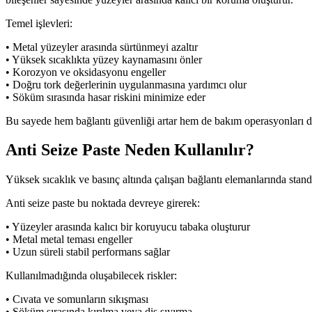
Temel işlevleri:
• Metal yüzeyler arasında sürtünmeyi azaltır
• Yüksek sıcaklıkta yüzey kaynamasını önler
• Korozyon ve oksidasyonu engeller
• Doğru tork değerlerinin uygulanmasına yardımcı olur
• Söküm sırasında hasar riskini minimize eder
Bu sayede hem bağlantı güvenliği artar hem de bakım operasyonları da
Anti Seize Paste Neden Kullanılır?
Yüksek sıcaklık ve basınç altında çalışan bağlantı elemanlarında sta
Anti seize paste bu noktada devreye girerek:
• Yüzeyler arasında kalıcı bir koruyucu tabaka oluşturur
• Metal metal teması engeller
• Uzun süreli stabil performans sağlar
Kullanılmadığında oluşabilecek riskler:
• Cıvata ve somunların sıkışması
• Söküm sırasında kırılma veya diş sıyırma