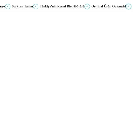
argo
Stoktan Teslim
Türkiye'nin Resmi Distribütörü
Orijinal Ürün Garantisi
✓
✓
✓
✓