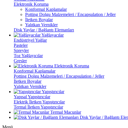
Elektronik Koruma
Konformal Kaplamalar
Potting Dolgu Malzemeleri / Encapsulation / Jeller
İletken Boyalar
Yalıtkan Vernikler
Disk Yaylar / Bağlantı Elemanları
Yağlayacılar
Endüstriyel Yağlar
Pasteler
Spreyler
Toz Yağlayıcılar
Gresler
Elektronik Koruma
Konformal Kaplamalar
Potting Dolgu Malzemeleri / Encapsulation / Jeller
İletken Boyalar
Yalıtkan Vernikler
Yapıştırıcılar
Yapısal Yapıştırıcılar
Elektrik İletken Yapıştırıcılar
Termal İletken Yapıştırıcılar
Termal Macunlar
Disk Yaylar / Bağlantı Ele
Menü