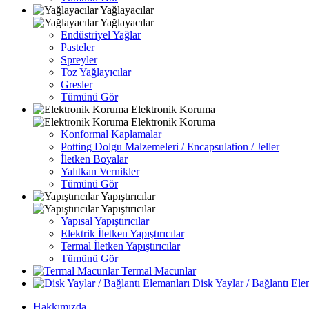
Yağlayacılar
Yağlayacılar
Endüstriyel Yağlar
Pasteler
Spreyler
Toz Yağlayıcılar
Gresler
Tümünü Gör
Elektronik Koruma
Elektronik Koruma
Konformal Kaplamalar
Potting Dolgu Malzemeleri / Encapsulation / Jeller
İletken Boyalar
Yalıtkan Vernikler
Tümünü Gör
Yapıştırıcılar
Yapıştırıcılar
Yapısal Yapıştırıcılar
Elektrik İletken Yapıştırıcılar
Termal İletken Yapıştırıcılar
Tümünü Gör
Termal Macunlar
Disk Yaylar / Bağlantı Ele
Hakkımızda