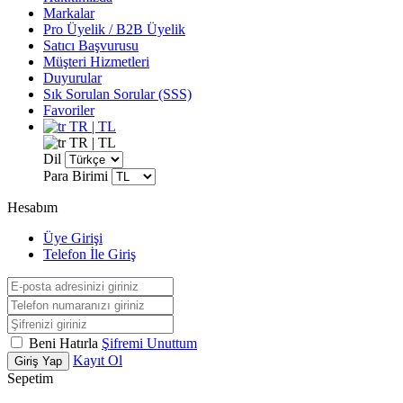
Markalar
Pro Üyelik / B2B Üyelik
Satıcı Başvurusu
Müşteri Hizmetleri
Duyurular
Sık Sorulan Sorular (SSS)
Favoriler
TR | TL
TR | TL
Dil
Para Birimi
Hesabım
Üye Girişi
Telefon İle Giriş
Beni Hatırla
Şifremi Unuttum
Kayıt Ol
Giriş Yap
Sepetim