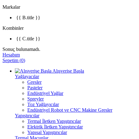
Markalar
{{ B.title }}
Kombinler
{{ C.title }}
Sonuç bulunamadı.
Hesabım
Sepetim
(
0
)
Alışverişe Başla
Yağlayacılar
Gresler
Pasteler
Endüstriyel Yağlar
Spreyler
Toz Yağlayıcılar
Endüstriyel Robot ve CNC Makine Gresler
Yapıştırıcılar
Termal İletken Yapıştırıcılar
Elektrik İletken Yapıştırıcılar
Yapısal Yapıştırıcılar
Termal Macunlar