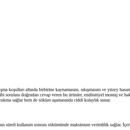
ışma koşulları altında birbirine kaynamasını, sıkışmasını ve yüzey hasarı
gibi sorulara doğrudan cevap veren bu ürünler, endüstriyel montaj ve bakı
u sıkma sağlar hem de söküm aşamasında ciddi kolaylık sunar.
zun süreli kullanım sonrası sökümünde maksimum verimlilik sağlar. İçeri