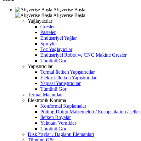
Alışverişe Başla
Alışverişe Başla
Yağlayacılar
Gresler
Pasteler
Endüstriyel Yağlar
Spreyler
Toz Yağlayıcılar
Endüstriyel Robot ve CNC Makine Gresler
Tümünü Gör
Yapıştırıcılar
Termal İletken Yapıştırıcılar
Elektrik İletken Yapıştırıcılar
Yapısal Yapıştırıcılar
Tümünü Gör
Termal Macunlar
Elektronik Koruma
Konformal Kaplamalar
Potting Dolgu Malzemeleri / Encapsulation / Jeller
İletken Boyalar
Yalıtkan Vernikler
Tümünü Gör
Disk Yaylar / Bağlantı Elemanları
Tümünü Gör