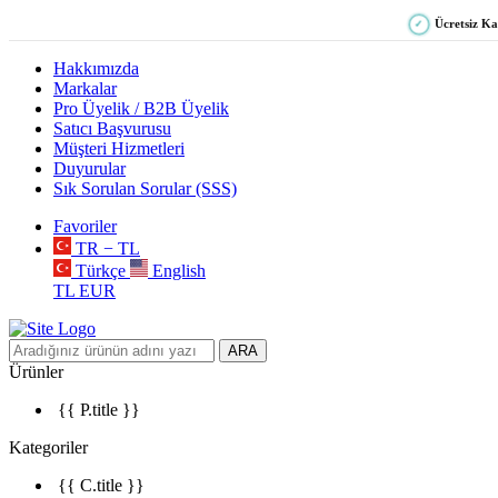
Ücretsiz K
✓
Hakkımızda
Markalar
Pro Üyelik / B2B Üyelik
Satıcı Başvurusu
Müşteri Hizmetleri
Duyurular
Sık Sorulan Sorular (SSS)
Favoriler
TR − TL
Türkçe
English
TL
EUR
ARA
Ürünler
{{ P.title }}
Kategoriler
{{ C.title }}