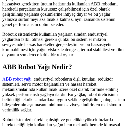
hassasiyet gerektiren üretim hatlarında kullanılan ABB robotları,
hareketli parçalarının kusursuz çalışabilmesi için özel olarak
geliştirilmiş yağlama çözümlerine ihtiyaç duyar ve bu yağlar
yalnızca sürtünmeyi azaltmakla kalmaz, aynı zamanda sistemin
genel performansını optimize eder.
Robotik sistemlerde kullanılan yağların sıradan endüstriyel
yağlardan farklı olması gerekir çünkü bu sistemler mikron
seviyesinde hassas hareketler gerçekleştirir ve bu hassasiyetin
korunabilmesi için yağın viskozite dengesi, termal stabilitesi ve film
dayanımı son derece kritik bir rol oynar.
ABB Robot Yağı Nedir?
ABB robot yağı
, endüstriyel robotların dişli kutuları, redüktör
sistemleri, servo motor bağlantıları ve hassas hareket
mekanizmalarında kullanılmak üzere özel olarak formüle edilmiş
yüksek performanslı yağlayıcılardır. Bu yağlar, robot üreticisinin
belirlediği teknik standartlara uygun şekilde geliştirilmiş olup, sistem
bileşenlerinin aşınmasını minimum seviyeye indirirken maksimum
verimlilik sağlar.
Robot sistemleri sürekli çalıştığı ve genellikle yüksek hızlarda
hareket ettiği için kullanılan yağın hem mekanik hem de kimyasal