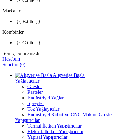
{{ C.title }}
Markalar
{{ B.title }}
Kombinler
{{ C.title }}
Sonuç bulunamadı.
Hesabım
Sepetim
(
0
)
Alışverişe Başla
Yağlayacılar
Gresler
Pasteler
Endüstriyel Yağlar
Spreyler
Toz Yağlayıcılar
Endüstriyel Robot ve CNC Makine Gresler
Yapıştırıcılar
Termal İletken Yapıştırıcılar
Elektrik İletken Yapıştırıcılar
Yapısal Yapıştırıcılar