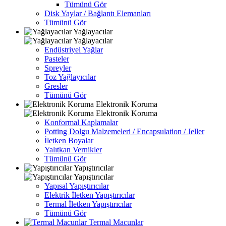
Tümünü Gör
Disk Yaylar / Bağlantı Elemanları
Tümünü Gör
Yağlayacılar
Yağlayacılar
Endüstriyel Yağlar
Pasteler
Spreyler
Toz Yağlayıcılar
Gresler
Tümünü Gör
Elektronik Koruma
Elektronik Koruma
Konformal Kaplamalar
Potting Dolgu Malzemeleri / Encapsulation / Jeller
İletken Boyalar
Yalıtkan Vernikler
Tümünü Gör
Yapıştırıcılar
Yapıştırıcılar
Yapısal Yapıştırıcılar
Elektrik İletken Yapıştırıcılar
Termal İletken Yapıştırıcılar
Tümünü Gör
Termal Macunlar