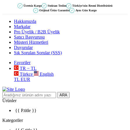
Ücretsiz Kargo
Stoktan Teslim
Türkiye'nin Resmi Distribütörü
✓
✓
✓
Orijinal Ürün Garantisi
Aynı Gün Kargo
✓
✓
Hakkımızda
Markalar
Pro Üyelik / B2B Üyelik
Satıcı Başvurusu
Müşteri Hizmetleri
Duyurular
Sık Sorulan Sorular (SSS)
Favoriler
TR − TL
Türkçe
English
TL
EUR
ARA
Ürünler
{{ P.title }}
Kategoriler