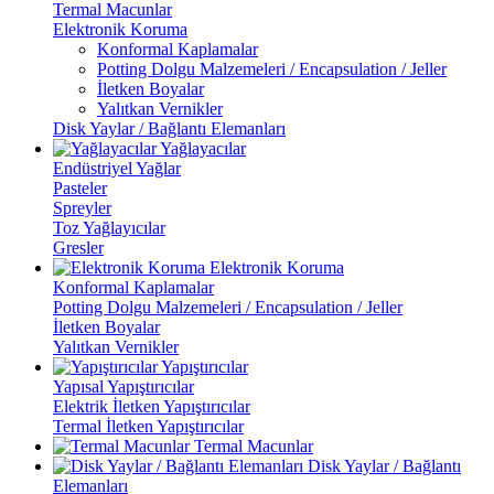
Termal Macunlar
Elektronik Koruma
Konformal Kaplamalar
Potting Dolgu Malzemeleri / Encapsulation / Jeller
İletken Boyalar
Yalıtkan Vernikler
Disk Yaylar / Bağlantı Elemanları
Yağlayacılar
Endüstriyel Yağlar
Pasteler
Spreyler
Toz Yağlayıcılar
Gresler
Elektronik Koruma
Konformal Kaplamalar
Potting Dolgu Malzemeleri / Encapsulation / Jeller
İletken Boyalar
Yalıtkan Vernikler
Yapıştırıcılar
Yapısal Yapıştırıcılar
Elektrik İletken Yapıştırıcılar
Termal İletken Yapıştırıcılar
Termal Macunlar
Disk Yaylar / Bağlantı
Elemanları