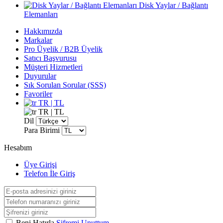
Disk Yaylar / Bağlantı
Elemanları
Hakkımızda
Markalar
Pro Üyelik / B2B Üyelik
Satıcı Başvurusu
Müşteri Hizmetleri
Duyurular
Sık Sorulan Sorular (SSS)
Favoriler
TR | TL
TR | TL
Dil
Para Birimi
Hesabım
Üye Girişi
Telefon İle Giriş
Beni Hatırla
Şifremi Unuttum