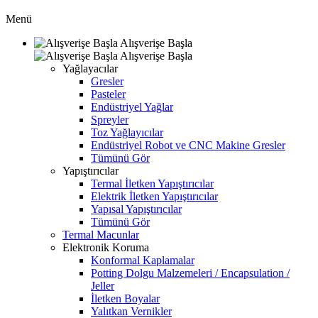
Menü
Alışverişe Başla
Alışverişe Başla
Yağlayacılar
Gresler
Pasteler
Endüstriyel Yağlar
Spreyler
Toz Yağlayıcılar
Endüstriyel Robot ve CNC Makine Gresler
Tümünü Gör
Yapıştırıcılar
Termal İletken Yapıştırıcılar
Elektrik İletken Yapıştırıcılar
Yapısal Yapıştırıcılar
Tümünü Gör
Termal Macunlar
Elektronik Koruma
Konformal Kaplamalar
Potting Dolgu Malzemeleri / Encapsulation /
Jeller
İletken Boyalar
Yalıtkan Vernikler