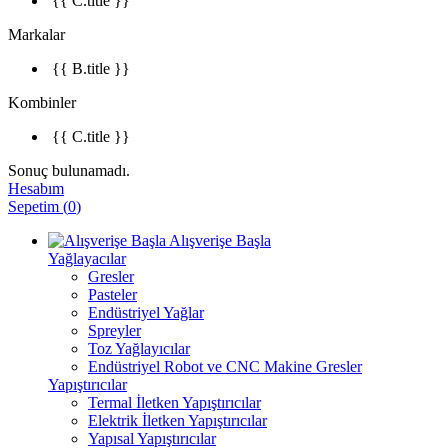
{{ C.title }}
Markalar
{{ B.title }}
Kombinler
{{ C.title }}
Sonuç bulunamadı.
Hesabım
Sepetim
(
0
)
Alışverişe Başla
Yağlayacılar
Gresler
Pasteler
Endüstriyel Yağlar
Spreyler
Toz Yağlayıcılar
Endüstriyel Robot ve CNC Makine Gresler
Yapıştırıcılar
Termal İletken Yapıştırıcılar
Elektrik İletken Yapıştırıcılar
Yapısal Yapıştırıcılar