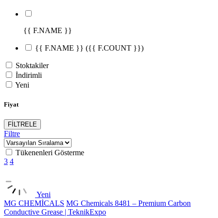
{{ F.NAME }}
{{ F.NAME }}
({{ F.COUNT }})
Stoktakiler
İndirimli
Yeni
Fiyat
FİLTRELE
Filtre
Tükenenleri Gösterme
3
4
Yeni
MG CHEMİCALS
MG Chemicals 8481 – Premium Carbon
Conductive Grease | TeknikExpo