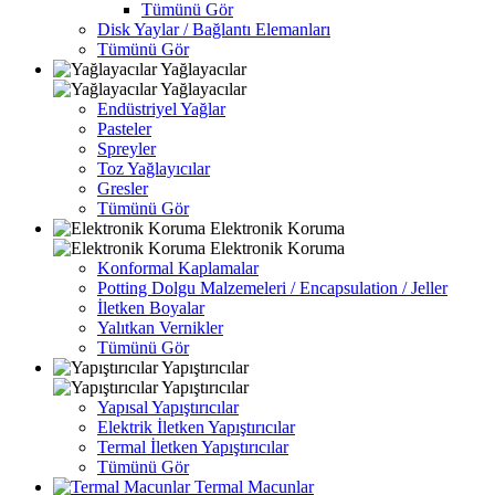
Tümünü Gör
Disk Yaylar / Bağlantı Elemanları
Tümünü Gör
Yağlayacılar
Yağlayacılar
Endüstriyel Yağlar
Pasteler
Spreyler
Toz Yağlayıcılar
Gresler
Tümünü Gör
Elektronik Koruma
Elektronik Koruma
Konformal Kaplamalar
Potting Dolgu Malzemeleri / Encapsulation / Jeller
İletken Boyalar
Yalıtkan Vernikler
Tümünü Gör
Yapıştırıcılar
Yapıştırıcılar
Yapısal Yapıştırıcılar
Elektrik İletken Yapıştırıcılar
Termal İletken Yapıştırıcılar
Tümünü Gör
Termal Macunlar