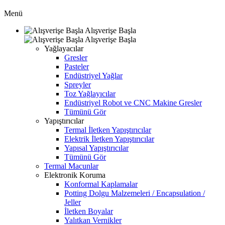
Menü
Alışverişe Başla
Alışverişe Başla
Yağlayacılar
Gresler
Pasteler
Endüstriyel Yağlar
Spreyler
Toz Yağlayıcılar
Endüstriyel Robot ve CNC Makine Gresler
Tümünü Gör
Yapıştırıcılar
Termal İletken Yapıştırıcılar
Elektrik İletken Yapıştırıcılar
Yapısal Yapıştırıcılar
Tümünü Gör
Termal Macunlar
Elektronik Koruma
Konformal Kaplamalar
Potting Dolgu Malzemeleri / Encapsulation /
Jeller
İletken Boyalar
Yalıtkan Vernikler