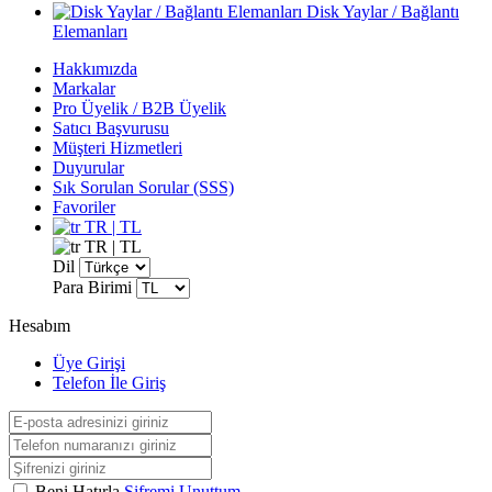
Disk Yaylar / Bağlantı
Elemanları
Hakkımızda
Markalar
Pro Üyelik / B2B Üyelik
Satıcı Başvurusu
Müşteri Hizmetleri
Duyurular
Sık Sorulan Sorular (SSS)
Favoriler
TR | TL
TR | TL
Dil
Para Birimi
Hesabım
Üye Girişi
Telefon İle Giriş
Beni Hatırla
Şifremi Unuttum