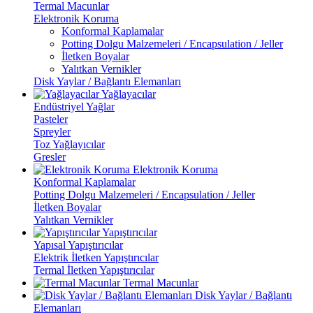
Termal Macunlar
Elektronik Koruma
Konformal Kaplamalar
Potting Dolgu Malzemeleri / Encapsulation / Jeller
İletken Boyalar
Yalıtkan Vernikler
Disk Yaylar / Bağlantı Elemanları
Yağlayacılar
Endüstriyel Yağlar
Pasteler
Spreyler
Toz Yağlayıcılar
Gresler
Elektronik Koruma
Konformal Kaplamalar
Potting Dolgu Malzemeleri / Encapsulation / Jeller
İletken Boyalar
Yalıtkan Vernikler
Yapıştırıcılar
Yapısal Yapıştırıcılar
Elektrik İletken Yapıştırıcılar
Termal İletken Yapıştırıcılar
Termal Macunlar
Disk Yaylar / Bağlantı
Elemanları