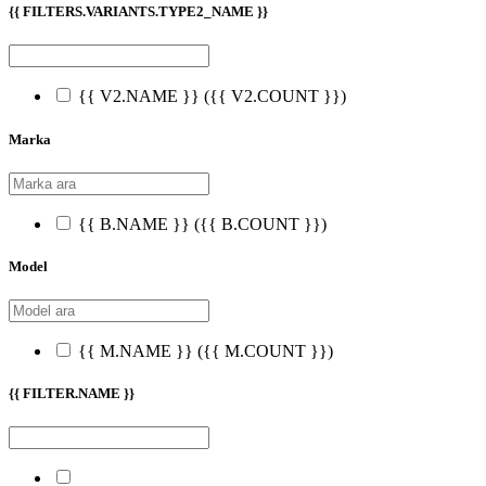
{{ FILTERS.VARIANTS.TYPE2_NAME }}
{{ V2.NAME }}
({{ V2.COUNT }})
Marka
{{ B.NAME }}
({{ B.COUNT }})
Model
{{ M.NAME }}
({{ M.COUNT }})
{{ FILTER.NAME }}