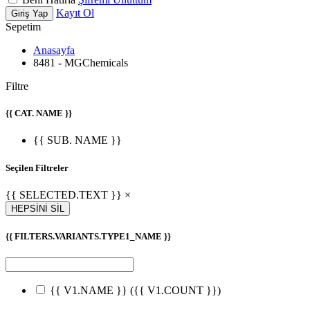
Kayıt Ol
Giriş Yap
Sepetim
Anasayfa
8481 - MGChemicals
Filtre
{{ CAT. NAME }}
{{ SUB. NAME }}
Seçilen Filtreler
{{ SELECTED.TEXT }} ×
HEPSİNİ SİL
{{ FILTERS.VARIANTS.TYPE1_NAME }}
{{ V1.NAME }}
({{ V1.COUNT }})