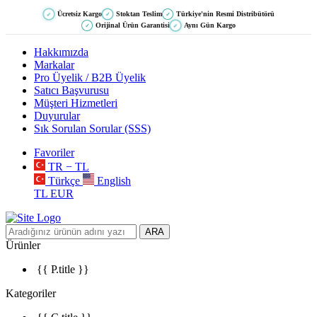
Ücretsiz Kargo
Stoktan Teslim
Türkiye'nin Resmi Distribütörü
✓
✓
✓
Orijinal Ürün Garantisi
Aynı Gün Kargo
✓
✓
Hakkımızda
Markalar
Pro Üyelik / B2B Üyelik
Satıcı Başvurusu
Müşteri Hizmetleri
Duyurular
Sık Sorulan Sorular (SSS)
Favoriler
TR − TL
Türkçe
English
TL
EUR
ARA
Ürünler
{{ P.title }}
Kategoriler