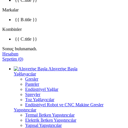
{{ C.title }}
Markalar
{{ B.title }}
Kombinler
{{ C.title }}
Sonuç bulunamadı.
Hesabım
Sepetim
(
0
)
Alışverişe Başla
Yağlayacılar
Gresler
Pasteler
Endüstriyel Yağlar
Spreyler
Toz Yağlayıcılar
Endüstriyel Robot ve CNC Makine Gresler
Yapıştırıcılar
Termal İletken Yapıştırıcılar
Elektrik İletken Yapıştırıcılar
Yapısal Yapıştırıcılar