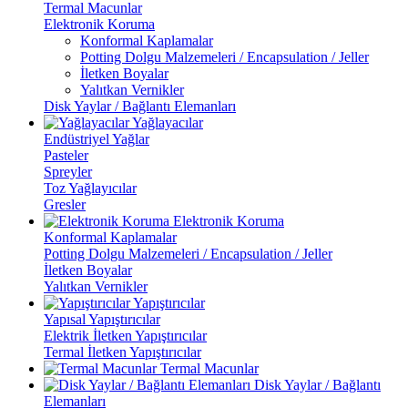
Termal Macunlar
Elektronik Koruma
Konformal Kaplamalar
Potting Dolgu Malzemeleri / Encapsulation / Jeller
İletken Boyalar
Yalıtkan Vernikler
Disk Yaylar / Bağlantı Elemanları
Yağlayacılar
Endüstriyel Yağlar
Pasteler
Spreyler
Toz Yağlayıcılar
Gresler
Elektronik Koruma
Konformal Kaplamalar
Potting Dolgu Malzemeleri / Encapsulation / Jeller
İletken Boyalar
Yalıtkan Vernikler
Yapıştırıcılar
Yapısal Yapıştırıcılar
Elektrik İletken Yapıştırıcılar
Termal İletken Yapıştırıcılar
Termal Macunlar
Disk Yaylar / Bağlantı
Elemanları