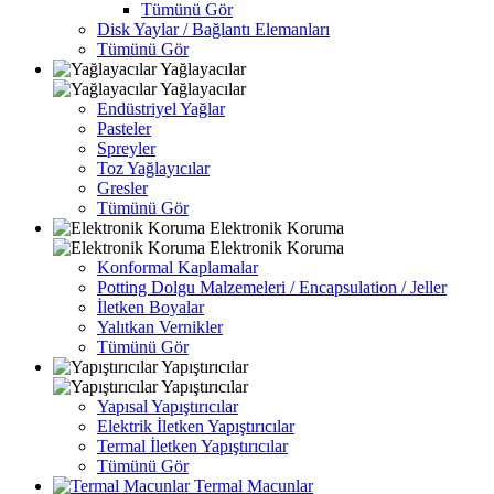
Tümünü Gör
Disk Yaylar / Bağlantı Elemanları
Tümünü Gör
Yağlayacılar
Yağlayacılar
Endüstriyel Yağlar
Pasteler
Spreyler
Toz Yağlayıcılar
Gresler
Tümünü Gör
Elektronik Koruma
Elektronik Koruma
Konformal Kaplamalar
Potting Dolgu Malzemeleri / Encapsulation / Jeller
İletken Boyalar
Yalıtkan Vernikler
Tümünü Gör
Yapıştırıcılar
Yapıştırıcılar
Yapısal Yapıştırıcılar
Elektrik İletken Yapıştırıcılar
Termal İletken Yapıştırıcılar
Tümünü Gör
Termal Macunlar