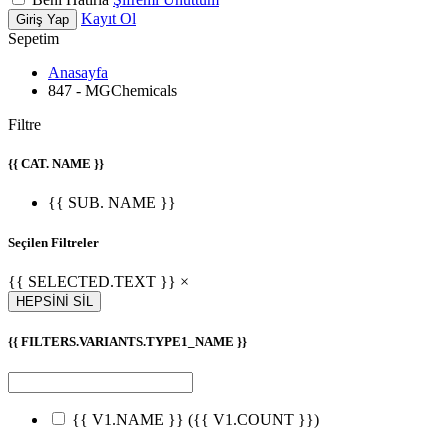
Kayıt Ol
Giriş Yap
Sepetim
Anasayfa
847 - MGChemicals
Filtre
{{ CAT. NAME }}
{{ SUB. NAME }}
Seçilen Filtreler
{{ SELECTED.TEXT }} ×
HEPSİNİ SİL
{{ FILTERS.VARIANTS.TYPE1_NAME }}
{{ V1.NAME }}
({{ V1.COUNT }})