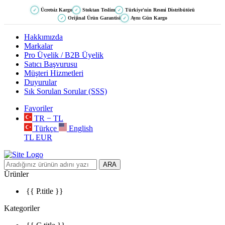
Ücretsiz Kargo
Stoktan Teslim
Türkiye'nin Resmi Distribütörü
✓
✓
✓
Orijinal Ürün Garantisi
Aynı Gün Kargo
✓
✓
Hakkımızda
Markalar
Pro Üyelik / B2B Üyelik
Satıcı Başvurusu
Müşteri Hizmetleri
Duyurular
Sık Sorulan Sorular (SSS)
Favoriler
TR − TL
Türkçe
English
TL
EUR
ARA
Ürünler
{{ P.title }}
Kategoriler