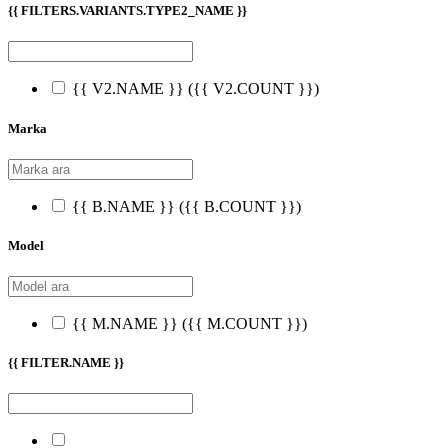
{{ FILTERS.VARIANTS.TYPE2_NAME }}
{{ V2.NAME }}
({{ V2.COUNT }})
Marka
{{ B.NAME }}
({{ B.COUNT }})
Model
{{ M.NAME }}
({{ M.COUNT }})
{{ FILTER.NAME }}