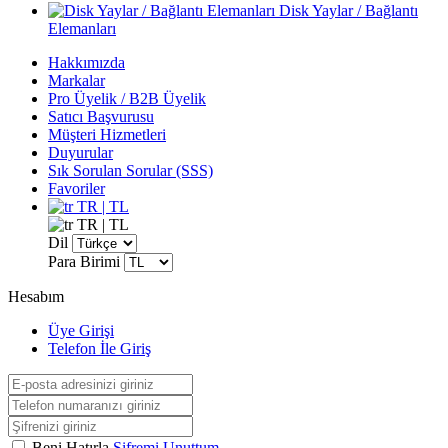
Disk Yaylar / Bağlantı
Elemanları
Hakkımızda
Markalar
Pro Üyelik / B2B Üyelik
Satıcı Başvurusu
Müşteri Hizmetleri
Duyurular
Sık Sorulan Sorular (SSS)
Favoriler
TR | TL
TR | TL
Dil
Para Birimi
Hesabım
Üye Girişi
Telefon İle Giriş
Beni Hatırla
Şifremi Unuttum