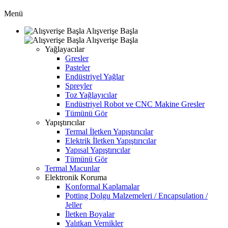
Menü
Alışverişe Başla
Alışverişe Başla
Yağlayacılar
Gresler
Pasteler
Endüstriyel Yağlar
Spreyler
Toz Yağlayıcılar
Endüstriyel Robot ve CNC Makine Gresler
Tümünü Gör
Yapıştırıcılar
Termal İletken Yapıştırıcılar
Elektrik İletken Yapıştırıcılar
Yapısal Yapıştırıcılar
Tümünü Gör
Termal Macunlar
Elektronik Koruma
Konformal Kaplamalar
Potting Dolgu Malzemeleri / Encapsulation /
Jeller
İletken Boyalar
Yalıtkan Vernikler