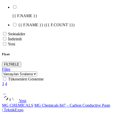
{{ F.NAME }}
{{ F.NAME }}
({{ F.COUNT }})
Stoktakiler
İndirimli
Yeni
Fiyat
FİLTRELE
Filtre
Tükenenleri Gösterme
3
4
Yeni
MG CHEMİCALS
MG Chemicals 847 – Carbon Conductive Paste
| TeknikExpo