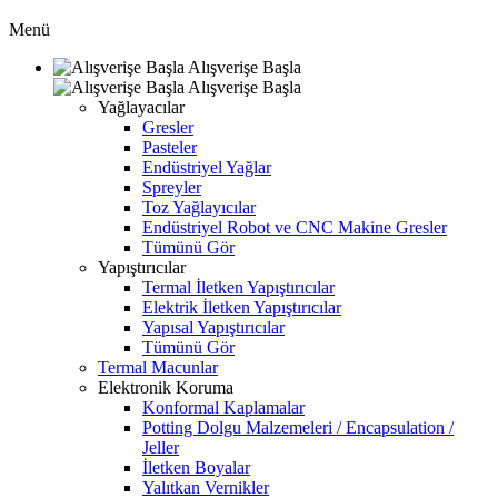
Menü
Alışverişe Başla
Alışverişe Başla
Yağlayacılar
Gresler
Pasteler
Endüstriyel Yağlar
Spreyler
Toz Yağlayıcılar
Endüstriyel Robot ve CNC Makine Gresler
Tümünü Gör
Yapıştırıcılar
Termal İletken Yapıştırıcılar
Elektrik İletken Yapıştırıcılar
Yapısal Yapıştırıcılar
Tümünü Gör
Termal Macunlar
Elektronik Koruma
Konformal Kaplamalar
Potting Dolgu Malzemeleri / Encapsulation /
Jeller
İletken Boyalar
Yalıtkan Vernikler