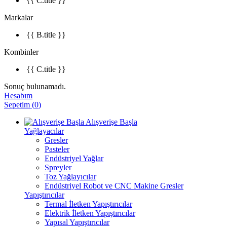
{{ C.title }}
Markalar
{{ B.title }}
Kombinler
{{ C.title }}
Sonuç bulunamadı.
Hesabım
Sepetim
(
0
)
Alışverişe Başla
Yağlayacılar
Gresler
Pasteler
Endüstriyel Yağlar
Spreyler
Toz Yağlayıcılar
Endüstriyel Robot ve CNC Makine Gresler
Yapıştırıcılar
Termal İletken Yapıştırıcılar
Elektrik İletken Yapıştırıcılar
Yapısal Yapıştırıcılar