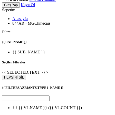
Kayıt Ol
Giriş Yap
Sepetim
Anasayfa
844AR - MGChmecais
Filtre
{{ CAT. NAME }}
{{ SUB. NAME }}
Seçilen Filtreler
{{ SELECTED.TEXT }} ×
HEPSİNİ SİL
{{ FILTERS.VARIANTS.TYPE1_NAME }}
{{ V1.NAME }}
({{ V1.COUNT }})