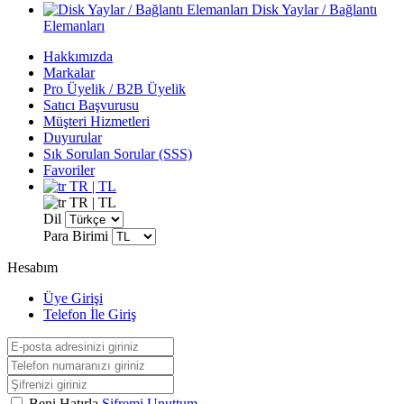
Disk Yaylar / Bağlantı
Elemanları
Hakkımızda
Markalar
Pro Üyelik / B2B Üyelik
Satıcı Başvurusu
Müşteri Hizmetleri
Duyurular
Sık Sorulan Sorular (SSS)
Favoriler
TR | TL
TR | TL
Dil
Para Birimi
Hesabım
Üye Girişi
Telefon İle Giriş
Beni Hatırla
Şifremi Unuttum