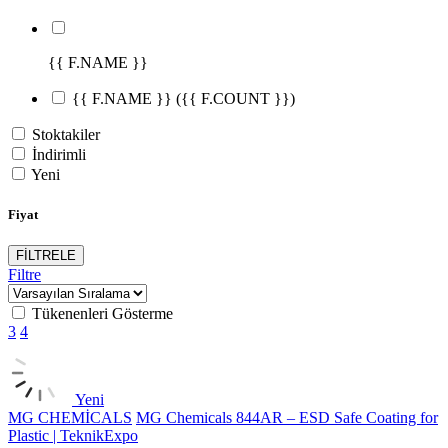
{{ F.NAME }}
{{ F.NAME }}
({{ F.COUNT }})
Stoktakiler
İndirimli
Yeni
Fiyat
FİLTRELE
Filtre
Tükenenleri Gösterme
3
4
Yeni
MG CHEMİCALS
MG Chemicals 844AR – ESD Safe Coating for
Plastic | TeknikExpo