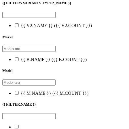
{{ FILTERS.VARIANTS.TYPE2_NAME }}
{{ V2.NAME }}
({{ V2.COUNT }})
Marka
{{ B.NAME }}
({{ B.COUNT }})
Model
{{ M.NAME }}
({{ M.COUNT }})
{{ FILTER.NAME }}