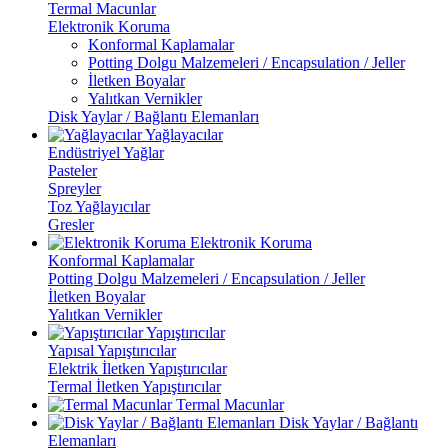
Termal Macunlar
Elektronik Koruma
Konformal Kaplamalar
Potting Dolgu Malzemeleri / Encapsulation / Jeller
İletken Boyalar
Yalıtkan Vernikler
Disk Yaylar / Bağlantı Elemanları
Yağlayacılar
Endüstriyel Yağlar
Pasteler
Spreyler
Toz Yağlayıcılar
Gresler
Elektronik Koruma
Konformal Kaplamalar
Potting Dolgu Malzemeleri / Encapsulation / Jeller
İletken Boyalar
Yalıtkan Vernikler
Yapıştırıcılar
Yapısal Yapıştırıcılar
Elektrik İletken Yapıştırıcılar
Termal İletken Yapıştırıcılar
Termal Macunlar
Disk Yaylar / Bağlantı
Elemanları