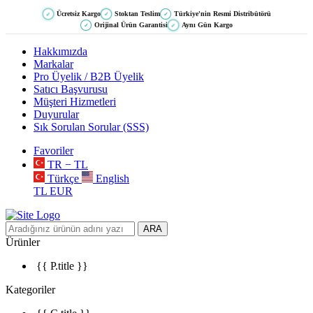
Ücretsiz Kargo
Stoktan Teslim
Türkiye'nin Resmi Distribütörü
✓
✓
✓
Orijinal Ürün Garantisi
Aynı Gün Kargo
✓
✓
Hakkımızda
Markalar
Pro Üyelik / B2B Üyelik
Satıcı Başvurusu
Müşteri Hizmetleri
Duyurular
Sık Sorulan Sorular (SSS)
Favoriler
TR − TL
Türkçe
English
TL
EUR
ARA
Ürünler
{{ P.title }}
Kategoriler