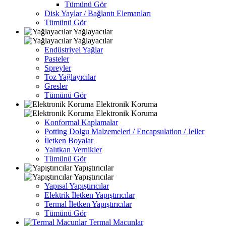
Tümünü Gör
Disk Yaylar / Bağlantı Elemanları
Tümünü Gör
Yağlayacılar
Yağlayacılar
Endüstriyel Yağlar
Pasteler
Spreyler
Toz Yağlayıcılar
Gresler
Tümünü Gör
Elektronik Koruma
Elektronik Koruma
Konformal Kaplamalar
Potting Dolgu Malzemeleri / Encapsulation / Jeller
İletken Boyalar
Yalıtkan Vernikler
Tümünü Gör
Yapıştırıcılar
Yapıştırıcılar
Yapısal Yapıştırıcılar
Elektrik İletken Yapıştırıcılar
Termal İletken Yapıştırıcılar
Tümünü Gör
Termal Macunlar