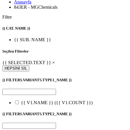
Anasayfa
843ER - MGChemicals
Filtre
{{ CAT. NAME }}
{{ SUB. NAME }}
Seçilen Filtreler
{{ SELECTED.TEXT }} ×
HEPSİNİ SİL
{{ FILTERS.VARIANTS.TYPE1_NAME }}
{{ V1.NAME }}
({{ V1.COUNT }})
{{ FILTERS.VARIANTS.TYPE2_NAME }}