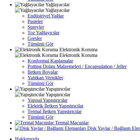
Yağlayacılar
Yağlayacılar
Endüstriyel Yağlar
Pasteler
Spreyler
Toz Yağlayıcılar
Gresler
Tümünü Gör
Elektronik Koruma
Elektronik Koruma
Konformal Kaplamalar
Potting Dolgu Malzemeleri / Encapsulation / Jeller
İletken Boyalar
Yalıtkan Vernikler
Tümünü Gör
Yapıştırıcılar
Yapıştırıcılar
Yapısal Yapıştırıcılar
Elektrik İletken Yapıştırıcılar
Termal İletken Yapıştırıcılar
Tümünü Gör
Termal Macunlar
Disk Yaylar / Bağlantı Ele
Hakkımızda