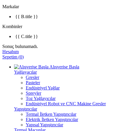
Markalar
{{ B.title }}
Kombinler
{{ C.title }}
Sonuç bulunamadı.
Hesabım
Sepetim
(
0
)
Alışverişe Başla
Yağlayacılar
Gresler
Pasteler
Endüstriyel Yağlar
Spreyler
Toz Yağlayıcılar
Endüstriyel Robot ve CNC Makine Gresler
Yapıştırıcılar
Termal İletken Yapıştırıcılar
Elektrik İletken Yapıştırıcılar
Yapısal Yapıştırıcılar
Termal Macunlar