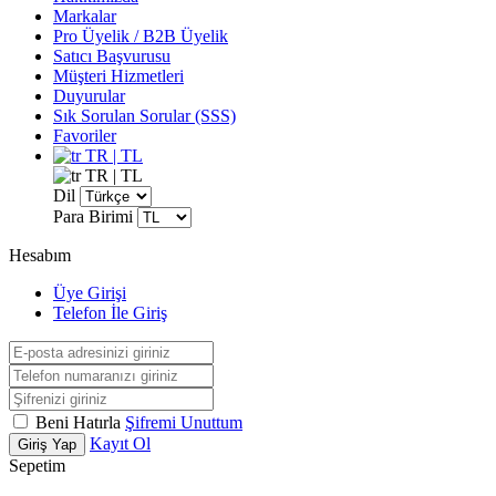
Markalar
Pro Üyelik / B2B Üyelik
Satıcı Başvurusu
Müşteri Hizmetleri
Duyurular
Sık Sorulan Sorular (SSS)
Favoriler
TR | TL
TR | TL
Dil
Para Birimi
Hesabım
Üye Girişi
Telefon İle Giriş
Beni Hatırla
Şifremi Unuttum
Kayıt Ol
Giriş Yap
Sepetim