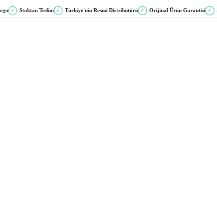
argo
Stoktan Teslim
Türkiye'nin Resmi Distribütörü
Orijinal Ürün Garantisi
✓
✓
✓
✓