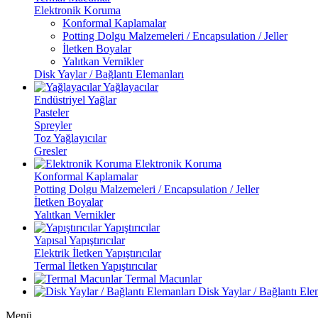
Elektronik Koruma
Konformal Kaplamalar
Potting Dolgu Malzemeleri / Encapsulation / Jeller
İletken Boyalar
Yalıtkan Vernikler
Disk Yaylar / Bağlantı Elemanları
Yağlayacılar
Endüstriyel Yağlar
Pasteler
Spreyler
Toz Yağlayıcılar
Gresler
Elektronik Koruma
Konformal Kaplamalar
Potting Dolgu Malzemeleri / Encapsulation / Jeller
İletken Boyalar
Yalıtkan Vernikler
Yapıştırıcılar
Yapısal Yapıştırıcılar
Elektrik İletken Yapıştırıcılar
Termal İletken Yapıştırıcılar
Termal Macunlar
Disk Yaylar / Bağlantı Ele
Menü