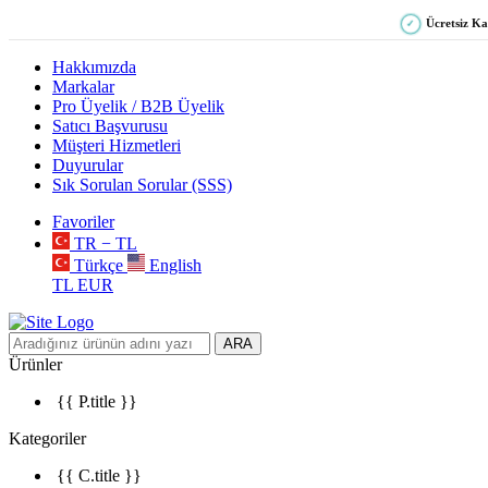
Ücretsiz K
✓
Hakkımızda
Markalar
Pro Üyelik / B2B Üyelik
Satıcı Başvurusu
Müşteri Hizmetleri
Duyurular
Sık Sorulan Sorular (SSS)
Favoriler
TR − TL
Türkçe
English
TL
EUR
ARA
Ürünler
{{ P.title }}
Kategoriler
{{ C.title }}