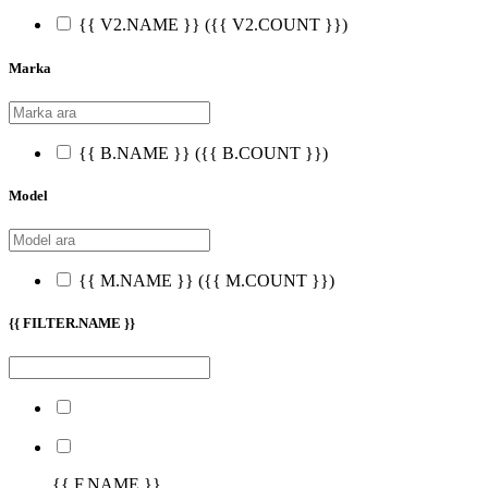
{{ V2.NAME }}
({{ V2.COUNT }})
Marka
{{ B.NAME }}
({{ B.COUNT }})
Model
{{ M.NAME }}
({{ M.COUNT }})
{{ FILTER.NAME }}
{{ F.NAME }}