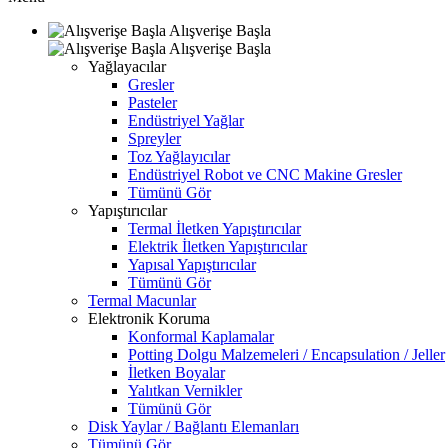
Alışverişe Başla
Alışverişe Başla
Yağlayacılar
Gresler
Pasteler
Endüstriyel Yağlar
Spreyler
Toz Yağlayıcılar
Endüstriyel Robot ve CNC Makine Gresler
Tümünü Gör
Yapıştırıcılar
Termal İletken Yapıştırıcılar
Elektrik İletken Yapıştırıcılar
Yapısal Yapıştırıcılar
Tümünü Gör
Termal Macunlar
Elektronik Koruma
Konformal Kaplamalar
Potting Dolgu Malzemeleri / Encapsulation / Jeller
İletken Boyalar
Yalıtkan Vernikler
Tümünü Gör
Disk Yaylar / Bağlantı Elemanları
Tümünü Gör