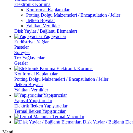
Elektronik Koruma
Konformal Kaplamalar
Potting Dolgu Malzemeleri / Encapsulation / Jeller
İletken Boyalar
Yalıtkan Vernikler
Disk Yaylar / Bağlantı Elemanları
Yağlayacılar
Endüstriyel Yağlar
Pasteler
Spreyler
Toz Yağlayıcılar
Gresler
Elektronik Koruma
Konformal Kaplamalar
Potting Dolgu Malzemeleri / Encapsulation / Jeller
İletken Boyalar
Yalıtkan Vernikler
Yapıştırıcılar
Yapısal Yapıştırıcılar
Elektrik İletken Yapıştırıcılar
Termal İletken Yapıştırıcılar
Termal Macunlar
Disk Yaylar / Bağlantı Ele
Menü