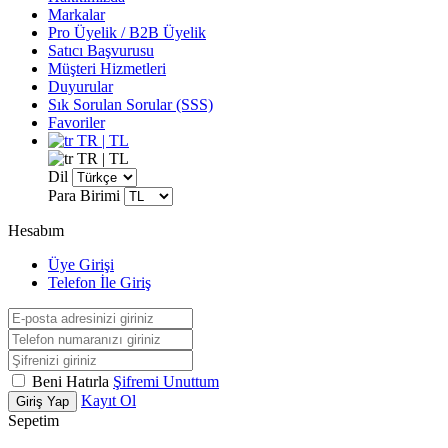
Markalar
Pro Üyelik / B2B Üyelik
Satıcı Başvurusu
Müşteri Hizmetleri
Duyurular
Sık Sorulan Sorular (SSS)
Favoriler
TR | TL
TR | TL
Dil
Para Birimi
Hesabım
Üye Girişi
Telefon İle Giriş
Beni Hatırla
Şifremi Unuttum
Kayıt Ol
Giriş Yap
Sepetim