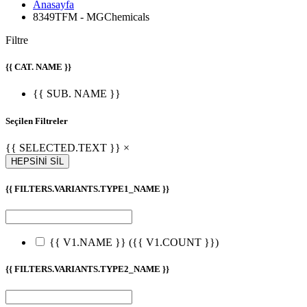
Anasayfa
8349TFM - MGChemicals
Filtre
{{ CAT. NAME }}
{{ SUB. NAME }}
Seçilen Filtreler
{{ SELECTED.TEXT }} ×
HEPSİNİ SİL
{{ FILTERS.VARIANTS.TYPE1_NAME }}
{{ V1.NAME }}
({{ V1.COUNT }})
{{ FILTERS.VARIANTS.TYPE2_NAME }}