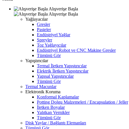
Alışverişe Başla
Alışverişe Başla
Yağlayacılar
Gresler
Pasteler
Endüstriyel Yağlar
Spreyler
Toz Yağlayıcılar
Endüstriyel Robot ve CNC Makine Gresler
Tümünü Gör
Yapıştırıcılar
Termal İletken Yapıştırıcılar
Elektrik İletken Yapıştırıcılar
Yapısal Yapıştırıcılar
Tümünü Gör
Termal Macunlar
Elektronik Koruma
Konformal Kaplamalar
Potting Dolgu Malzemeleri / Encapsulation / Jeller
İletken Boyalar
Yalıtkan Vernikler
Tümünü Gör
Disk Yaylar / Bağlantı Elemanları
Tümünü Gör