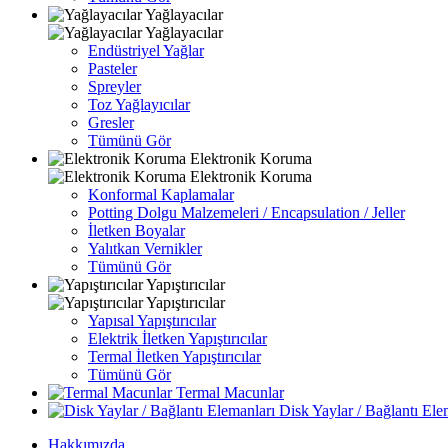
Yağlayacılar
Yağlayacılar
Endüstriyel Yağlar
Pasteler
Spreyler
Toz Yağlayıcılar
Gresler
Tümünü Gör
Elektronik Koruma
Elektronik Koruma
Konformal Kaplamalar
Potting Dolgu Malzemeleri / Encapsulation / Jeller
İletken Boyalar
Yalıtkan Vernikler
Tümünü Gör
Yapıştırıcılar
Yapıştırıcılar
Yapısal Yapıştırıcılar
Elektrik İletken Yapıştırıcılar
Termal İletken Yapıştırıcılar
Tümünü Gör
Termal Macunlar
Disk Yaylar / Bağlantı Ele
Hakkımızda