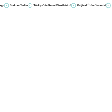
argo
Stoktan Teslim
Türkiye'nin Resmi Distribütörü
Orijinal Ürün Garantisi
✓
✓
✓
✓