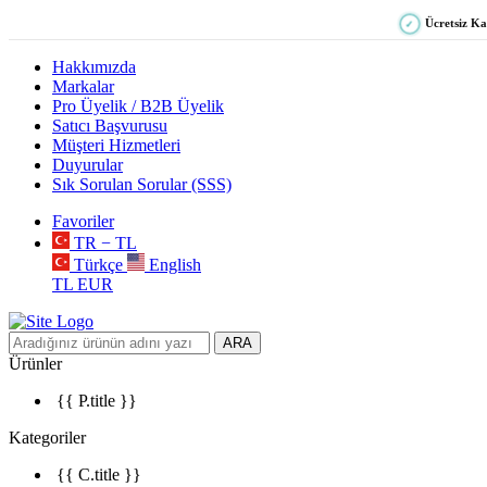
Ücretsiz K
✓
Hakkımızda
Markalar
Pro Üyelik / B2B Üyelik
Satıcı Başvurusu
Müşteri Hizmetleri
Duyurular
Sık Sorulan Sorular (SSS)
Favoriler
TR − TL
Türkçe
English
TL
EUR
ARA
Ürünler
{{ P.title }}
Kategoriler
{{ C.title }}