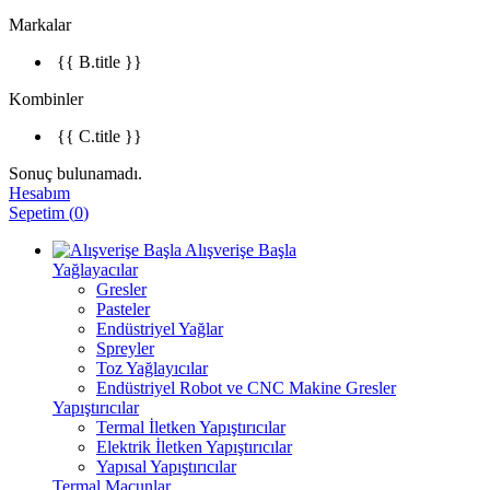
Markalar
{{ B.title }}
Kombinler
{{ C.title }}
Sonuç bulunamadı.
Hesabım
Sepetim
(
0
)
Alışverişe Başla
Yağlayacılar
Gresler
Pasteler
Endüstriyel Yağlar
Spreyler
Toz Yağlayıcılar
Endüstriyel Robot ve CNC Makine Gresler
Yapıştırıcılar
Termal İletken Yapıştırıcılar
Elektrik İletken Yapıştırıcılar
Yapısal Yapıştırıcılar
Termal Macunlar