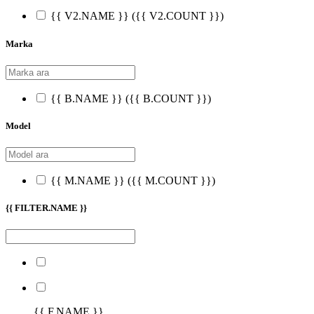
{{ V2.NAME }}
({{ V2.COUNT }})
Marka
{{ B.NAME }}
({{ B.COUNT }})
Model
{{ M.NAME }}
({{ M.COUNT }})
{{ FILTER.NAME }}
{{ F.NAME }}