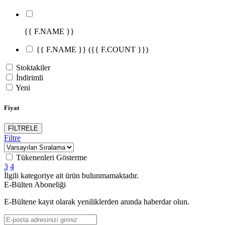
{{ F.NAME }}
{{ F.NAME }}
({{ F.COUNT }})
Stoktakiler
İndirimli
Yeni
Fiyat
FİLTRELE
Filtre
Tükenenleri Gösterme
3
4
İlgili kategoriye ait ürün bulunmamaktadır.
E-Bülten Aboneliği
E-Bültene kayıt olarak yeniliklerden anında haberdar olun.