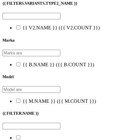
{{ FILTERS.VARIANTS.TYPE2_NAME }}
{{ V2.NAME }}
({{ V2.COUNT }})
Marka
{{ B.NAME }}
({{ B.COUNT }})
Model
{{ M.NAME }}
({{ M.COUNT }})
{{ FILTER.NAME }}