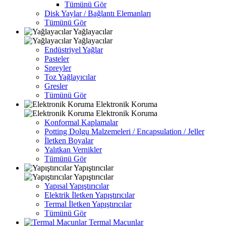
Tümünü Gör
Disk Yaylar / Bağlantı Elemanları
Tümünü Gör
Yağlayacılar
Yağlayacılar
Endüstriyel Yağlar
Pasteler
Spreyler
Toz Yağlayıcılar
Gresler
Tümünü Gör
Elektronik Koruma
Elektronik Koruma
Konformal Kaplamalar
Potting Dolgu Malzemeleri / Encapsulation / Jeller
İletken Boyalar
Yalıtkan Vernikler
Tümünü Gör
Yapıştırıcılar
Yapıştırıcılar
Yapısal Yapıştırıcılar
Elektrik İletken Yapıştırıcılar
Termal İletken Yapıştırıcılar
Tümünü Gör
Termal Macunlar