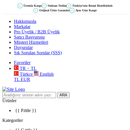
Ücretsiz Kargo
Stoktan Teslim
Türkiye'nin Resmi Distribütörü
✓
✓
✓
Orijinal Ürün Garantisi
Aynı Gün Kargo
✓
✓
Hakkımızda
Markalar
Pro Üyelik / B2B Üyelik
Satıcı Başvurusu
Müşteri Hizmetleri
Duyurular
Sık Sorulan Sorular (SSS)
Favoriler
TR − TL
Türkçe
English
TL
EUR
ARA
Ürünler
{{ P.title }}
Kategoriler