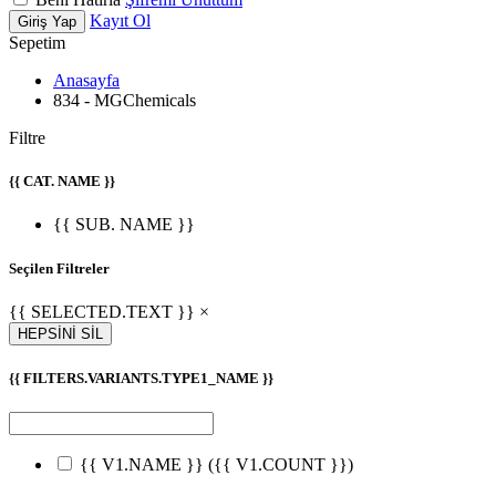
Kayıt Ol
Giriş Yap
Sepetim
Anasayfa
834 - MGChemicals
Filtre
{{ CAT. NAME }}
{{ SUB. NAME }}
Seçilen Filtreler
{{ SELECTED.TEXT }} ×
HEPSİNİ SİL
{{ FILTERS.VARIANTS.TYPE1_NAME }}
{{ V1.NAME }}
({{ V1.COUNT }})