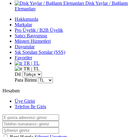
Disk Yaylar / Bağlantı
Elemanları
Hakkımızda
Markalar
Pro Üyelik / B2B Üyelik
Satıcı Başvurusu
Müşteri Hizmetleri
Duyurular
Sık Sorulan Sorular (SSS)
Favoriler
TR | TL
TR | TL
Dil
Para Birimi
Hesabım
Üye Girişi
Telefon İle Giriş
Beni Hatırla
Şifremi Unuttum