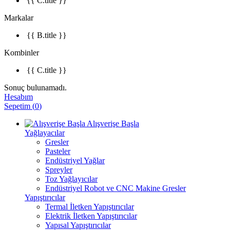
{{ C.title }}
Markalar
{{ B.title }}
Kombinler
{{ C.title }}
Sonuç bulunamadı.
Hesabım
Sepetim
(
0
)
Alışverişe Başla
Yağlayacılar
Gresler
Pasteler
Endüstriyel Yağlar
Spreyler
Toz Yağlayıcılar
Endüstriyel Robot ve CNC Makine Gresler
Yapıştırıcılar
Termal İletken Yapıştırıcılar
Elektrik İletken Yapıştırıcılar
Yapısal Yapıştırıcılar