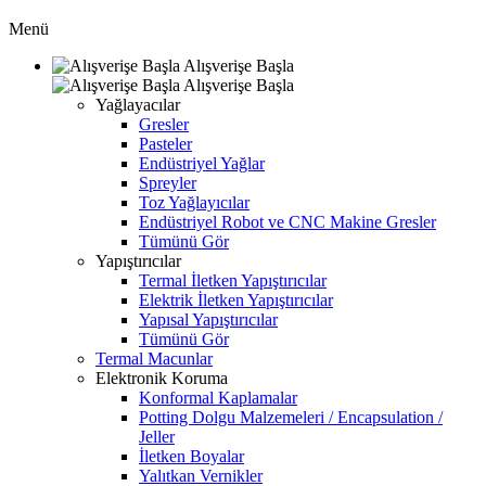
Menü
Alışverişe Başla
Alışverişe Başla
Yağlayacılar
Gresler
Pasteler
Endüstriyel Yağlar
Spreyler
Toz Yağlayıcılar
Endüstriyel Robot ve CNC Makine Gresler
Tümünü Gör
Yapıştırıcılar
Termal İletken Yapıştırıcılar
Elektrik İletken Yapıştırıcılar
Yapısal Yapıştırıcılar
Tümünü Gör
Termal Macunlar
Elektronik Koruma
Konformal Kaplamalar
Potting Dolgu Malzemeleri / Encapsulation /
Jeller
İletken Boyalar
Yalıtkan Vernikler