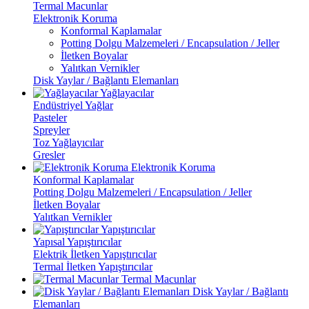
Termal Macunlar
Elektronik Koruma
Konformal Kaplamalar
Potting Dolgu Malzemeleri / Encapsulation / Jeller
İletken Boyalar
Yalıtkan Vernikler
Disk Yaylar / Bağlantı Elemanları
Yağlayacılar
Endüstriyel Yağlar
Pasteler
Spreyler
Toz Yağlayıcılar
Gresler
Elektronik Koruma
Konformal Kaplamalar
Potting Dolgu Malzemeleri / Encapsulation / Jeller
İletken Boyalar
Yalıtkan Vernikler
Yapıştırıcılar
Yapısal Yapıştırıcılar
Elektrik İletken Yapıştırıcılar
Termal İletken Yapıştırıcılar
Termal Macunlar
Disk Yaylar / Bağlantı
Elemanları