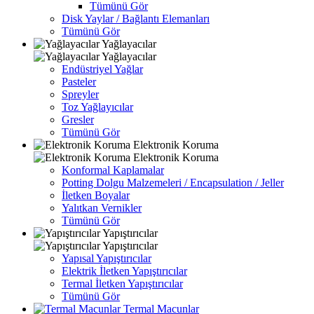
Tümünü Gör
Disk Yaylar / Bağlantı Elemanları
Tümünü Gör
Yağlayacılar
Yağlayacılar
Endüstriyel Yağlar
Pasteler
Spreyler
Toz Yağlayıcılar
Gresler
Tümünü Gör
Elektronik Koruma
Elektronik Koruma
Konformal Kaplamalar
Potting Dolgu Malzemeleri / Encapsulation / Jeller
İletken Boyalar
Yalıtkan Vernikler
Tümünü Gör
Yapıştırıcılar
Yapıştırıcılar
Yapısal Yapıştırıcılar
Elektrik İletken Yapıştırıcılar
Termal İletken Yapıştırıcılar
Tümünü Gör
Termal Macunlar