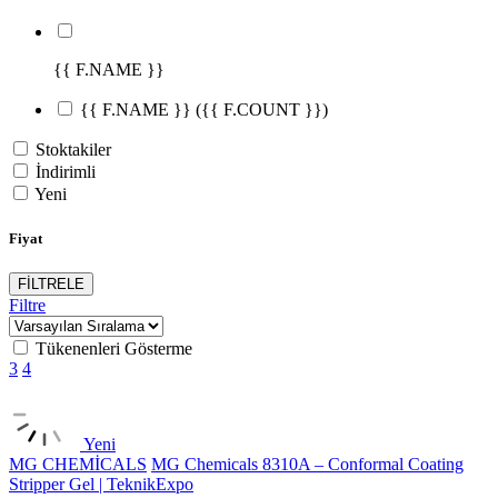
{{ F.NAME }}
{{ F.NAME }}
({{ F.COUNT }})
Stoktakiler
İndirimli
Yeni
Fiyat
FİLTRELE
Filtre
Tükenenleri Gösterme
3
4
Yeni
MG CHEMİCALS
MG Chemicals 8310A – Conformal Coating
Stripper Gel | TeknikExpo