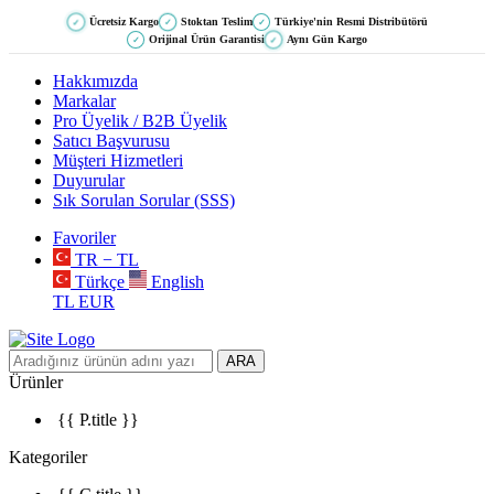
Ücretsiz Kargo
Stoktan Teslim
Türkiye'nin Resmi Distribütörü
✓
✓
✓
Orijinal Ürün Garantisi
Aynı Gün Kargo
✓
✓
Hakkımızda
Markalar
Pro Üyelik / B2B Üyelik
Satıcı Başvurusu
Müşteri Hizmetleri
Duyurular
Sık Sorulan Sorular (SSS)
Favoriler
TR − TL
Türkçe
English
TL
EUR
ARA
Ürünler
{{ P.title }}
Kategoriler