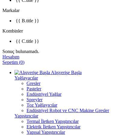
{{ C.title }}
Markalar
{{ B.title }}
Kombinler
{{ C.title }}
Sonuç bulunamadı.
Hesabım
Sepetim
(
0
)
Alışverişe Başla
Yağlayacılar
Gresler
Pasteler
Endüstriyel Yağlar
Spreyler
Toz Yağlayıcılar
Endüstriyel Robot ve CNC Makine Gresler
Yapıştırıcılar
Termal İletken Yapıştırıcılar
Elektrik İletken Yapıştırıcılar
Yapısal Yapıştırıcılar