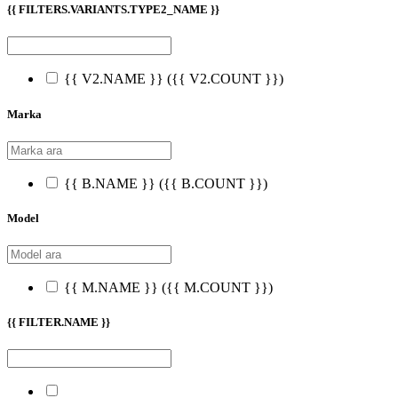
{{ FILTERS.VARIANTS.TYPE2_NAME }}
{{ V2.NAME }}
({{ V2.COUNT }})
Marka
{{ B.NAME }}
({{ B.COUNT }})
Model
{{ M.NAME }}
({{ M.COUNT }})
{{ FILTER.NAME }}