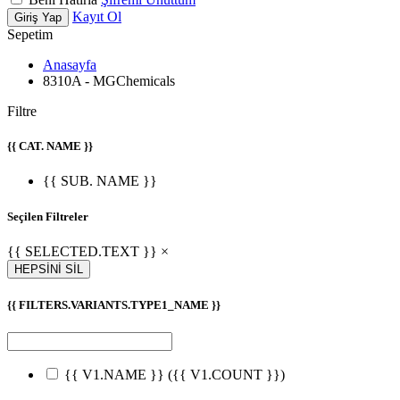
Kayıt Ol
Giriş Yap
Sepetim
Anasayfa
8310A - MGChemicals
Filtre
{{ CAT. NAME }}
{{ SUB. NAME }}
Seçilen Filtreler
{{ SELECTED.TEXT }} ×
HEPSİNİ SİL
{{ FILTERS.VARIANTS.TYPE1_NAME }}
{{ V1.NAME }}
({{ V1.COUNT }})