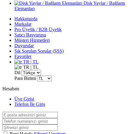
Disk Yaylar / Bağlantı
Elemanları
Hakkımızda
Markalar
Pro Üyelik / B2B Üyelik
Satıcı Başvurusu
Müşteri Hizmetleri
Duyurular
Sık Sorulan Sorular (SSS)
Favoriler
TR | TL
TR | TL
Dil
Para Birimi
Hesabım
Üye Girişi
Telefon İle Giriş
Beni Hatırla
Şifremi Unuttum