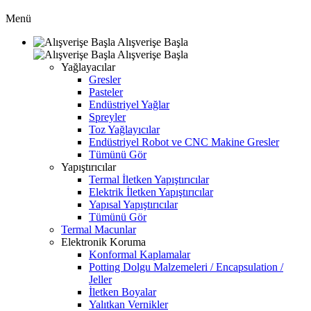
Menü
Alışverişe Başla
Alışverişe Başla
Yağlayacılar
Gresler
Pasteler
Endüstriyel Yağlar
Spreyler
Toz Yağlayıcılar
Endüstriyel Robot ve CNC Makine Gresler
Tümünü Gör
Yapıştırıcılar
Termal İletken Yapıştırıcılar
Elektrik İletken Yapıştırıcılar
Yapısal Yapıştırıcılar
Tümünü Gör
Termal Macunlar
Elektronik Koruma
Konformal Kaplamalar
Potting Dolgu Malzemeleri / Encapsulation /
Jeller
İletken Boyalar
Yalıtkan Vernikler