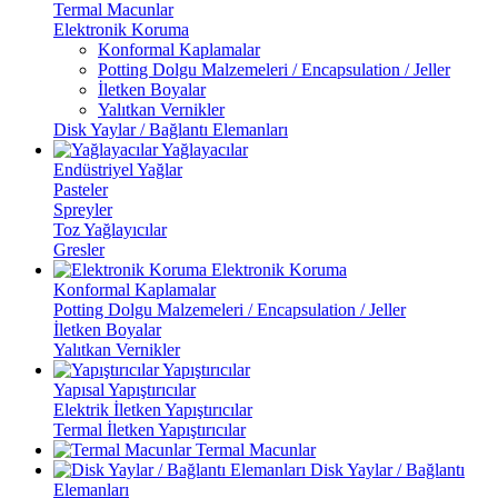
Termal Macunlar
Elektronik Koruma
Konformal Kaplamalar
Potting Dolgu Malzemeleri / Encapsulation / Jeller
İletken Boyalar
Yalıtkan Vernikler
Disk Yaylar / Bağlantı Elemanları
Yağlayacılar
Endüstriyel Yağlar
Pasteler
Spreyler
Toz Yağlayıcılar
Gresler
Elektronik Koruma
Konformal Kaplamalar
Potting Dolgu Malzemeleri / Encapsulation / Jeller
İletken Boyalar
Yalıtkan Vernikler
Yapıştırıcılar
Yapısal Yapıştırıcılar
Elektrik İletken Yapıştırıcılar
Termal İletken Yapıştırıcılar
Termal Macunlar
Disk Yaylar / Bağlantı
Elemanları