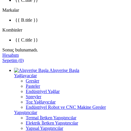
{{ C.title }}
Markalar
{{ B.title }}
Kombinler
{{ C.title }}
Sonuç bulunamadı.
Hesabım
Sepetim
(
0
)
Alışverişe Başla
Yağlayacılar
Gresler
Pasteler
Endüstriyel Yağlar
Spreyler
Toz Yağlayıcılar
Endüstriyel Robot ve CNC Makine Gresler
Yapıştırıcılar
Termal İletken Yapıştırıcılar
Elektrik İletken Yapıştırıcılar
Yapısal Yapıştırıcılar