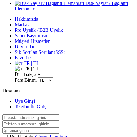
Disk Yaylar / Bağlantı
Elemanları
Hakkımızda
Markalar
Pro Üyelik / B2B Üyelik
Satıcı Başvurusu
Müşteri Hizmetleri
Duyurular
Sık Sorulan Sorular (SSS)
Favoriler
TR | TL
TR | TL
Dil
Para Birimi
Hesabım
Üye Girişi
Telefon İle Giriş
Beni Hatırla
Şifremi Unuttum