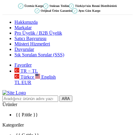
Ücretsiz Kargo
Stoktan Teslim
Türkiye'nin Resmi Distribütörü
✓
✓
✓
Orijinal Ürün Garantisi
Aynı Gün Kargo
✓
✓
Hakkımızda
Markalar
Pro Üyelik / B2B Üyelik
Satıcı Başvurusu
Müşteri Hizmetleri
Duyurular
Sık Sorulan Sorular (SSS)
Favoriler
TR − TL
Türkçe
English
TL
EUR
ARA
Ürünler
{{ P.title }}
Kategoriler