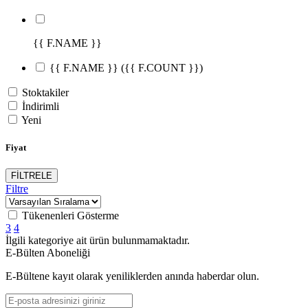
{{ F.NAME }}
{{ F.NAME }}
({{ F.COUNT }})
Stoktakiler
İndirimli
Yeni
Fiyat
FİLTRELE
Filtre
Tükenenleri Gösterme
3
4
İlgili kategoriye ait ürün bulunmamaktadır.
E-Bülten Aboneliği
E-Bültene kayıt olarak yeniliklerden anında haberdar olun.