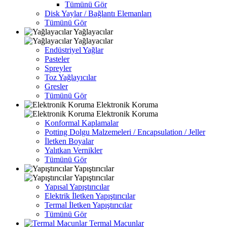
Tümünü Gör
Disk Yaylar / Bağlantı Elemanları
Tümünü Gör
Yağlayacılar
Yağlayacılar
Endüstriyel Yağlar
Pasteler
Spreyler
Toz Yağlayıcılar
Gresler
Tümünü Gör
Elektronik Koruma
Elektronik Koruma
Konformal Kaplamalar
Potting Dolgu Malzemeleri / Encapsulation / Jeller
İletken Boyalar
Yalıtkan Vernikler
Tümünü Gör
Yapıştırıcılar
Yapıştırıcılar
Yapısal Yapıştırıcılar
Elektrik İletken Yapıştırıcılar
Termal İletken Yapıştırıcılar
Tümünü Gör
Termal Macunlar