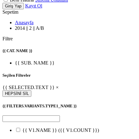
Kayıt Ol
Giriş Yap
Sepetim
Anasayfa
2014 || 2 || A/B
Filtre
{{ CAT. NAME }}
{{ SUB. NAME }}
Seçilen Filtreler
{{ SELECTED.TEXT }} ×
HEPSİNİ SİL
{{ FILTERS.VARIANTS.TYPE1_NAME }}
{{ V1.NAME }}
({{ V1.COUNT }})