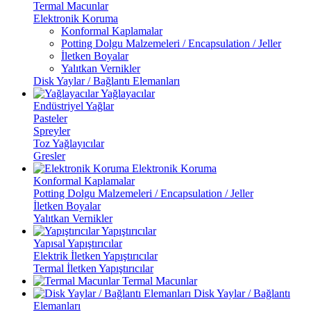
Termal Macunlar
Elektronik Koruma
Konformal Kaplamalar
Potting Dolgu Malzemeleri / Encapsulation / Jeller
İletken Boyalar
Yalıtkan Vernikler
Disk Yaylar / Bağlantı Elemanları
Yağlayacılar
Endüstriyel Yağlar
Pasteler
Spreyler
Toz Yağlayıcılar
Gresler
Elektronik Koruma
Konformal Kaplamalar
Potting Dolgu Malzemeleri / Encapsulation / Jeller
İletken Boyalar
Yalıtkan Vernikler
Yapıştırıcılar
Yapısal Yapıştırıcılar
Elektrik İletken Yapıştırıcılar
Termal İletken Yapıştırıcılar
Termal Macunlar
Disk Yaylar / Bağlantı
Elemanları