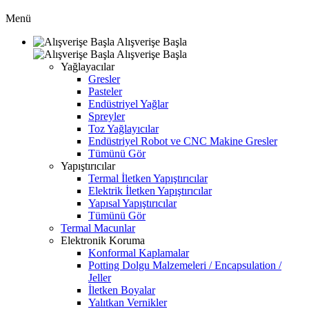
Menü
Alışverişe Başla
Alışverişe Başla
Yağlayacılar
Gresler
Pasteler
Endüstriyel Yağlar
Spreyler
Toz Yağlayıcılar
Endüstriyel Robot ve CNC Makine Gresler
Tümünü Gör
Yapıştırıcılar
Termal İletken Yapıştırıcılar
Elektrik İletken Yapıştırıcılar
Yapısal Yapıştırıcılar
Tümünü Gör
Termal Macunlar
Elektronik Koruma
Konformal Kaplamalar
Potting Dolgu Malzemeleri / Encapsulation /
Jeller
İletken Boyalar
Yalıtkan Vernikler